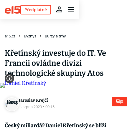
Předplatné
e15.cz
Byznys
Burzy a trhy
Křetínský investuje do IT. Ve
Francii ovládne divizi
technologické skupiny Atos
Jaroslav Krejčí
0
1. srpna 2023
·
09:15
Český miliardář Daniel Křetínský se blíží