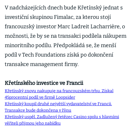
hlavními
V nadcházejících dnech bude Křetínský jednat s
věřiteli
investiční skupinou Fimalac, za kterou stojí
přijmou jeho
francouzský investor Marc Ladreit Lacharrière, o
nabídku
možnosti, že by se na transakci podílela nákupem
minoritního podílu. Předpokládá se, že menší
podíl v Tech Foundations získá po dokončení
transakce management firmy.
Křetínského investice ve Francii
Křetínský znovu nakupuje na francouzském trhu. Získal
45procentní podíl ve firmě Loopsider
Křetínský koupil druhé největší vydavatelství ve Francii.
Transakce bude dokončena v říjnu
Křetínský uspěl. Zadlužený řetězec Casino spolu s hlavními
věřiteli přijmou jeho nabídku