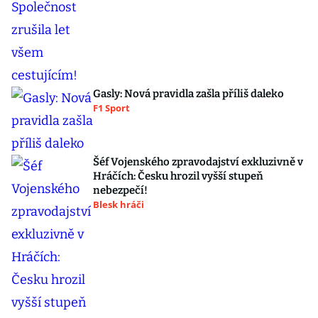
Gasly: Nová pravidla zašla příliš daleko
F1 Sport
Šéf Vojenského zpravodajství exkluzivně v
Hráčích: Česku hrozil vyšší stupeň
nebezpečí!
Blesk hráči