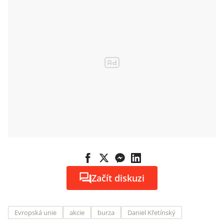
Začít diskuzi
Evropská unie
akcie
burza
Daniel Křetínský