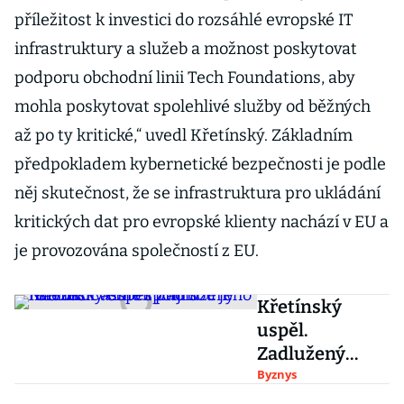
příležitost k investici do rozsáhlé evropské IT
infrastruktury a služeb a možnost poskytovat
podporu obchodní linii Tech Foundations, aby
mohla poskytovat spolehlivé služby od běžných
až po ty kritické,“ uvedl Křetínský. Základním
předpokladem kybernetické bezpečnosti je podle
něj skutečnost, že se infrastruktura pro ukládání
kritických dat pro evropské klienty nachází v EU a
je provozována společností z EU.
Křetínský
uspěl.
Zadlužený
řetězec Casino
Byznys
spolu s