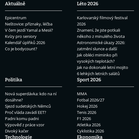
Aktuálně
Léto 2026
Epicentrum
Karlovarský filmový festival
Neštovice: příznaky, léčba
2026
V čem jezdí Yamal a Mesii?
Znamení, že jste potkali
Kvízy pro seniory
někoho z minulého života
Kalendář úplňků 2026
Astronomické úkazy 2026:
Co je bodycount?
zatmění slunce a další
Jak obléci miminko při
vysokých teplotách?
Jak na dokonalé letní mojito
6 lehkých letních salátů
Politika
Sport 2026
Nová superdávka: kdo na ní
MMA
dosáhne?
Fotbal 2026/27
Sjezd sudetských Němců
Hokej 2026
Proč vláda zavádí EET?
Tenis 2026
Padni komu padni
F1 2026
Výpověď z práce vzor
Atletika 2026
Divoký kačer
Cyklistika 2026
Technologie
Ekonomika