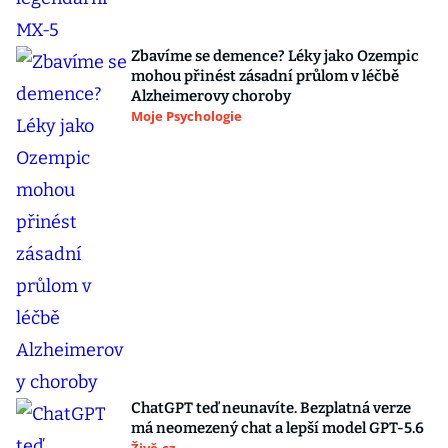
Zbavíme se demence? Léky jako Ozempic
mohou přinést zásadní průlom v léčbě
Alzheimerovy choroby
Moje Psychologie
ChatGPT teď neunavíte. Bezplatná verze
má neomezený chat a lepší model GPT-5.6