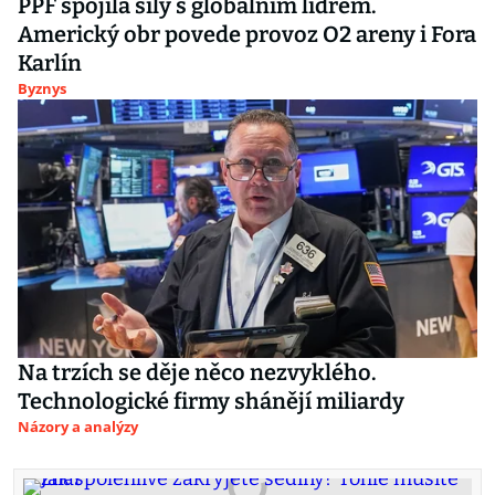
PPF spojila síly s globálním lídrem.
Americký obr povede provoz O2 areny i Fora
Karlín
Byznys
Na trzích se děje něco nezvyklého.
Technologické firmy shánějí miliardy
Názory a analýzy