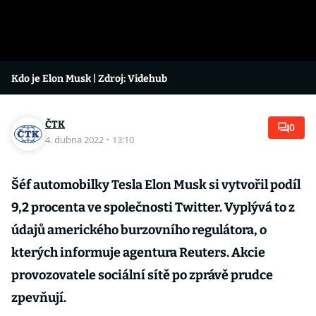
Kdo je Elon Musk
| Zdroj: Videhub
ČTK
0
4. dubna 2022
·
13:10
Šéf automobilky Tesla Elon Musk si vytvořil podíl
9,2 procenta ve společnosti Twitter. Vyplývá to z
údajů amerického burzovního regulátora, o
kterých informuje agentura Reuters. Akcie
provozovatele sociální sítě po zprávě prudce
zpevňují.