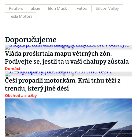
Reuters
akcie
Elon Musk
Twitter
Silicon Valley
Tesla Motors
Doporučujeme
Vláda proškrtala mapu větrných zón.
Podívejte se, jestli ta u vaší chalupy zůstala
Domácí
Češi propadli motorkám. Král trhu těží z
trendu, který jiné děsí
Obchod a služby