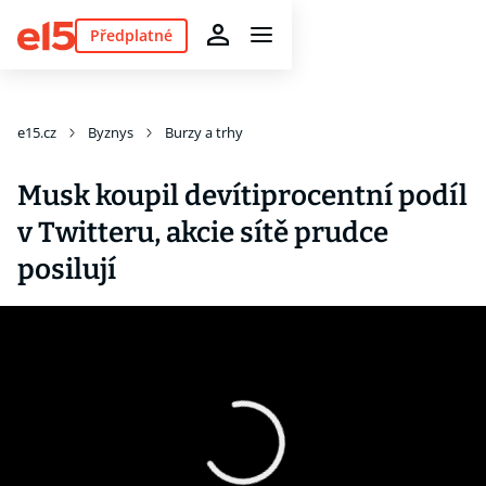
Předplatné
e15.cz
Byznys
Burzy a trhy
Musk koupil devítiprocentní podíl
v Twitteru, akcie sítě prudce
posilují