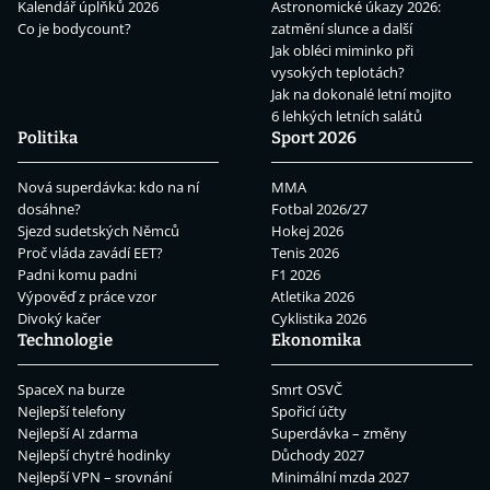
Kalendář úplňků 2026
Astronomické úkazy 2026:
Co je bodycount?
zatmění slunce a další
Jak obléci miminko při
vysokých teplotách?
Jak na dokonalé letní mojito
6 lehkých letních salátů
Politika
Sport 2026
Nová superdávka: kdo na ní
MMA
dosáhne?
Fotbal 2026/27
Sjezd sudetských Němců
Hokej 2026
Proč vláda zavádí EET?
Tenis 2026
Padni komu padni
F1 2026
Výpověď z práce vzor
Atletika 2026
Divoký kačer
Cyklistika 2026
Technologie
Ekonomika
SpaceX na burze
Smrt OSVČ
Nejlepší telefony
Spořicí účty
Nejlepší AI zdarma
Superdávka – změny
Nejlepší chytré hodinky
Důchody 2027
Nejlepší VPN – srovnání
Minimální mzda 2027