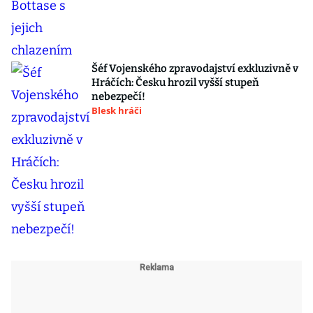
Šéf Vojenského zpravodajství exkluzivně v
Hráčích: Česku hrozil vyšší stupeň
nebezpečí!
Blesk hráči