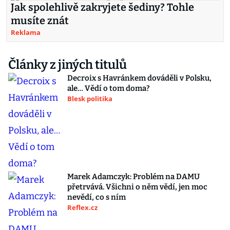
Jak spolehlivě zakryjete šediny? Tohle
musíte znát
Reklama
Články z jiných titulů
Decroix s Havránkem dováděli v Polsku,
ale… Vědí o tom doma?
Blesk politika
Marek Adamczyk: Problém na DAMU
přetrvává. Všichni o něm vědí, jen moc
nevědí, co s ním
Reflex.cz