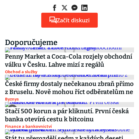
Začít diskuzi
Doporučujeme
Penny Market a Coca-Cola rozjely obchodní
válku v Česku. Lahve mizí z regálů
Obchod a služby
České firmy dostaly nečekanou zbraň přímo
z Bruselu. Nově mohou říct odběratelům ne
Byznys
Stačí 500 korun a pár kliknutí. První česká
banka otevírá cestu k bitcoinu
Finance a bankovnictví
Stát tu přerozdělí sedm z každých deseti