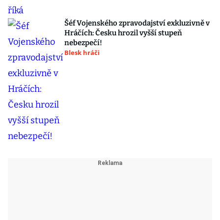
Šéf Vojenského zpravodajství exkluzivně v
Hráčích: Česku hrozil vyšší stupeň
nebezpečí!
Blesk hráči