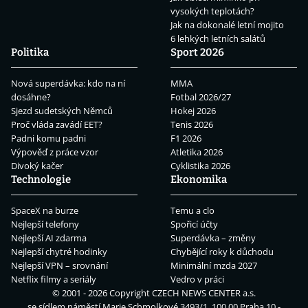
vysokých teplotách?
Jak na dokonalé letní mojito
6 lehkých letních salátů
Politika
Sport 2026
Nová superdávka: kdo na ní
MMA
dosáhne?
Fotbal 2026/27
Sjezd sudetských Němců
Hokej 2026
Proč vláda zavádí EET?
Tenis 2026
Padni komu padni
F1 2026
Výpověď z práce vzor
Atletika 2026
Divoký kačer
Cyklistika 2026
Technologie
Ekonomika
SpaceX na burze
Temu a clo
Nejlepší telefony
Spořicí účty
Nejlepší AI zdarma
Superdávka – změny
Nejlepší chytré hodinky
Chybějící roky k důchodu
Nejlepší VPN – srovnání
Minimální mzda 2027
Netflix filmy a seriály
Vedro v práci
© 2001 - 2026 Copyright
CZECH NEWS CENTER a.s.
se sídlem náměstí Marie Schmolkové 3493/1, 100 00 Praha 10 -