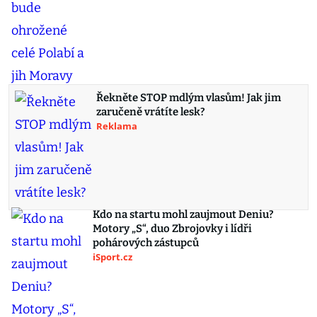
Řekněte STOP mdlým vlasům! Jak jim
zaručeně vrátíte lesk?
Reklama
Kdo na startu mohl zaujmout Deniu?
Motory „S“, duo Zbrojovky i lídři
pohárových zástupců
iSport.cz