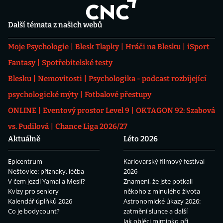
Další témata z našich webů
Moje Psychologie
Blesk Tlapky
Hráči na Blesku
iSport
Fantasy
Spotřebitelské testy
Blesku
Nemovitosti
Psychologika - podcast rozbíjející
psychologické mýty
Fotbalové přestupy
ONLINE
Eventový prostor Level 9
OKTAGON 92: Szabová
vs. Pudilová
Chance Liga 2026/27
Aktuálně
Léto 2026
Epicentrum
Karlovarský filmový festival
Neštovice: příznaky, léčba
2026
V čem jezdí Yamal a Mesii?
Znamení, že jste potkali
Kvízy pro seniory
někoho z minulého života
Kalendář úplňků 2026
Astronomické úkazy 2026:
Co je bodycount?
zatmění slunce a další
Jak obléci miminko při