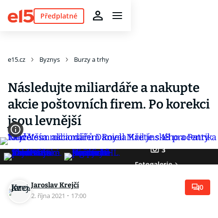
Předplatné
e15.cz
Byznys
Burzy a trhy
Následujte miliardáře a nakupte
akcie poštovních firem. Po korekci
jsou levnější
3
Fotogalerie
Jaroslav Krejčí
0
2. října 2021
·
17:00