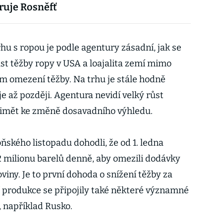
aruje Rosněfť
rhu s ropou je podle agentury zásadní, jak se
t těžby ropy v USA a loajalita zemí mimo
 omezení těžby. Na trhu je stále hodně
je až později. Agentura nevidí velký růst
přimět ke změně dosavadního výhledu.
ského listopadu dohodli, že od 1. ledna
,2 milionu barelů denně, aby omezili dodávky
viny. Je to první dohoda o snížení těžby za
í produkce se připojily také některé významné
 například Rusko.