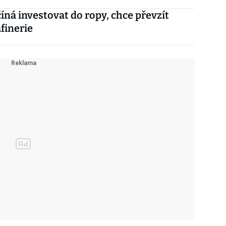
íná investovat do ropy, chce převzít
afinerie