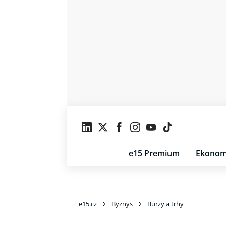
e15 Premium
Ekonom
e15.cz
Byznys
Burzy a trhy