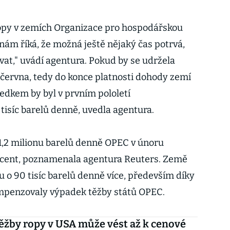
opy v zemích Organizace pro hospodářskou
nám říká, že možná ještě nějaký čas potrvá,
vat," uvádí agentura. Pokud by se udržela
června, tedy do konce platnosti dohody zemí
edkem by byl v prvním pololetí
tisíc barelů denně, uvedla agentura.
1,2 milionu barelů denně OPEC v únoru
rocent, poznamenala agentura Reuters. Země
 o 90 tisíc barelů denně více, především díky
mpenzovaly výpadek těžby států OPEC.
ěžby ropy v USA může vést až k cenové