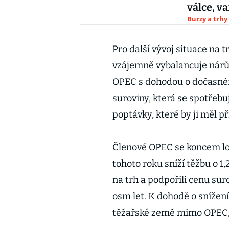
válce, v
Burzy a trhy
Pro další vývoj situace na t
vzájemně vybalancuje nárůs
OPEC s dohodou o dočasném
suroviny, která se spotřebu
poptávky, které by ji měl 
Členové OPEC se koncem loň
tohoto roku sníží těžbu o 1
na trh a podpořili cenu suro
osm let. K dohodě o snížen
těžařské země mimo OPEC,