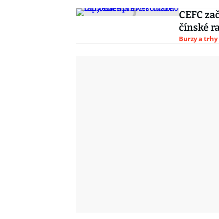
CEFC zač
čínské r
Burzy a trhy