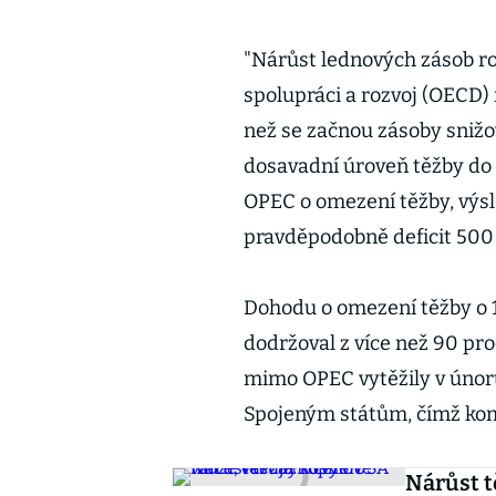
"Nárůst lednových zásob r
spolupráci a rozvoj (OECD) 
než se začnou zásoby snižo
dosavadní úroveň těžby do 
OPEC o omezení těžby, výsl
pravděpodobně deficit 500 
Dohodu o omezení těžby o 
dodržoval z více než 90 p
mimo OPEC vytěžily v únoru
Spojeným státům, čímž ko
Nárůst t