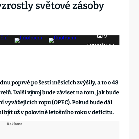
vzrostly světové zásoby
9
Fotogalerie
dnu poprvé po šesti měsících zvýšily, a to o 48
relů. Další vývoj bude záviset na tom, jak bude
í vyvážejících ropu (OPEC). Pokud bude dál
 být už v polovině letošního roku v deficitu.