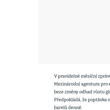
V pravidelné měsíční zprávě
Mezinárodní agentura pro e
beze změny odhad růstu glo
Předpokládá, že poptávka vz
barelů denně.