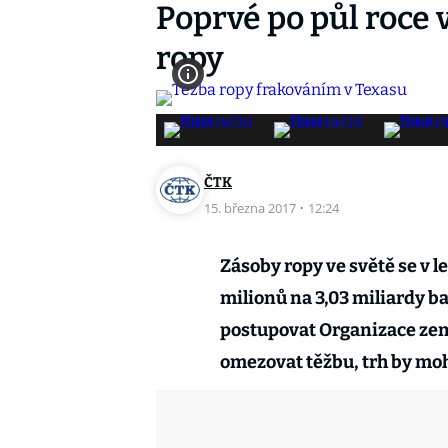
Poprvé po půl roce 
ropy
ČTK
15. března 2017
·
12:24
Zásoby ropy ve světě se v le
milionů na 3,03 miliardy ba
postupovat Organizace zem
omezovat těžbu, trh by mohl