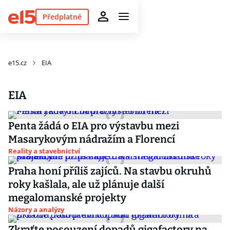
Předplatné
e15.cz
EIA
EIA
Penta žádá o EIA pro výstavbu mezi
Masarykovým nádražím a Florencí
Reality a stavebnictví
Praha honí příliš zajíců. Na stavbu okruhů
roky kašlala, ale už plánuje další
megalomanské projekty
Názory a analýzy
Zkraťte posouzení dopadů gigafactory na