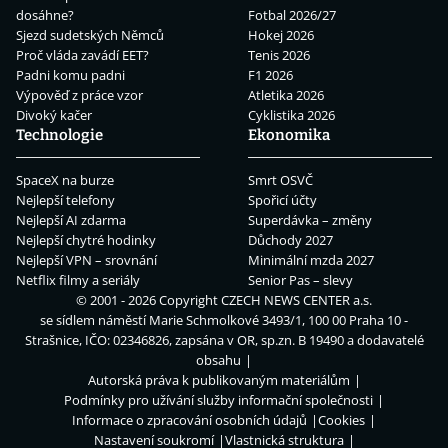
dosáhne?
Fotbal 2026/27
Sjezd sudetských Němců
Hokej 2026
Proč vláda zavádí EET?
Tenis 2026
Padni komu padni
F1 2026
Výpověď z práce vzor
Atletika 2026
Divoký kačer
Cyklistika 2026
Technologie
Ekonomika
SpaceX na burze
Smrt OSVČ
Nejlepší telefony
Spořicí účty
Nejlepší AI zdarma
Superdávka – změny
Nejlepší chytré hodinky
Důchody 2027
Nejlepší VPN – srovnání
Minimální mzda 2027
Netflix filmy a seriály
Senior Pas – slevy
© 2001 - 2026 Copyright
CZECH NEWS CENTER a.s.
se sídlem náměstí Marie Schmolkové 3493/1, 100 00 Praha 10 -
Strašnice, IČO: 02346826, zapsána v OR, sp.zn. B 19490 a dodavatelé
obsahu
Autorská práva k publikovaným materiálům
Podmínky pro užívání služby informační společnosti
Informace o zpracování osobních údajů
Cookies
Nastavení soukromí
Vlastnická struktura