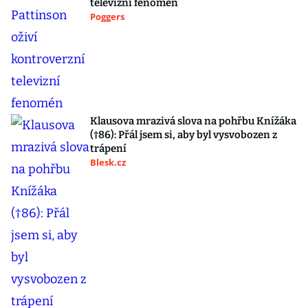
televizní fenomén
Poggers
Klausova mrazivá slova na pohřbu Knížáka
(†86): Přál jsem si, aby byl vysvobozen z
trápení
Blesk.cz