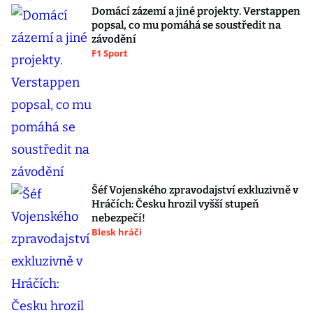
Domácí zázemí a jiné projekty. Verstappen
popsal, co mu pomáhá se soustředit na
závodění
F1 Sport
Šéf Vojenského zpravodajství exkluzivně v
Hráčích: Česku hrozil vyšší stupeň
nebezpečí!
Blesk hráči