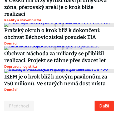
V Česku má brzy vyrůst další průmyslová
zóna, přerovský areál je o krok blíže
realizaci
Reality a stavebnictví
Pražský okruh o krok blíž k dokončení:
obchvat Běchovic získal posudek EIA
Domácí
Obchvat Náchoda za miliardy se přiblížil
realizaci. Projekt se táhne přes dvacet let
Doprava a logistika
IKEM je o krok blíž k novým pavilonům za
750 milionů. Ve starých nemá dost místa
Domácí
Předchozí
Další