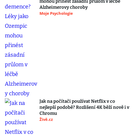
mohou přinést zásadní průlom v léčbě
Alzheimerovy choroby
Moje Psychologie
Jak na počítači používat Netflix v co
nejlepší podobě? Rozlišení 4K běží nově i v
Chromu
Živě.cz