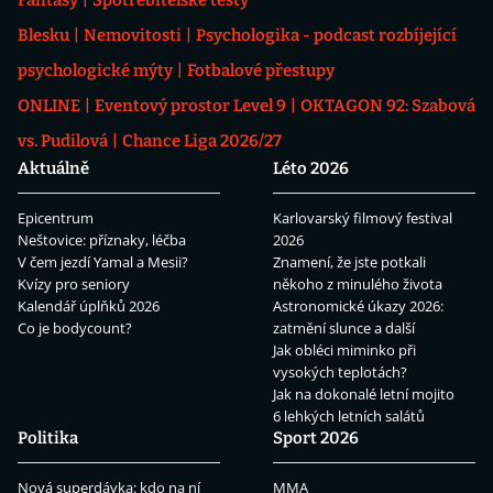
Fantasy
Spotřebitelské testy
Blesku
Nemovitosti
Psychologika - podcast rozbíjející
psychologické mýty
Fotbalové přestupy
ONLINE
Eventový prostor Level 9
OKTAGON 92: Szabová
vs. Pudilová
Chance Liga 2026/27
Aktuálně
Léto 2026
Epicentrum
Karlovarský filmový festival
Neštovice: příznaky, léčba
2026
V čem jezdí Yamal a Mesii?
Znamení, že jste potkali
Kvízy pro seniory
někoho z minulého života
Kalendář úplňků 2026
Astronomické úkazy 2026:
Co je bodycount?
zatmění slunce a další
Jak obléci miminko při
vysokých teplotách?
Jak na dokonalé letní mojito
6 lehkých letních salátů
Politika
Sport 2026
Nová superdávka: kdo na ní
MMA