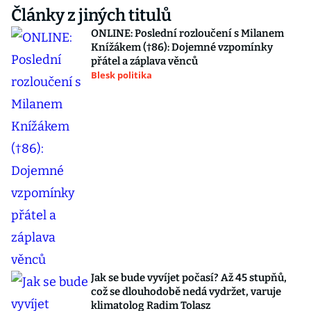
Články z jiných titulů
ONLINE: Poslední rozloučení s Milanem
Knížákem (†86): Dojemné vzpomínky
přátel a záplava věnců
Blesk politika
Jak se bude vyvíjet počasí? Až 45 stupňů,
což se dlouhodobě nedá vydržet, varuje
klimatolog Radim Tolasz