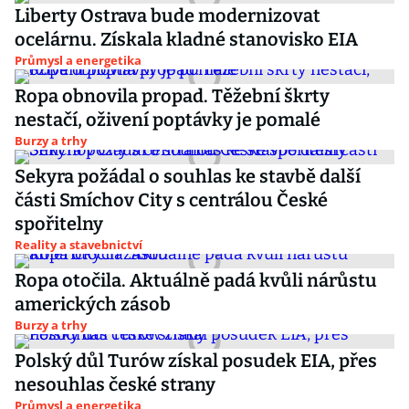
Liberty Ostrava bude modernizovat
ocelárnu. Získala kladné stanovisko EIA
Průmysl a energetika
Ropa obnovila propad. Těžební škrty
nestačí, oživení poptávky je pomalé
Burzy a trhy
Sekyra požádal o souhlas ke stavbě další
části Smíchov City s centrálou České
spořitelny
Reality a stavebnictví
Ropa otočila. Aktuálně padá kvůli nárůstu
amerických zásob
Burzy a trhy
Polský důl Turów získal posudek EIA, přes
nesouhlas české strany
Průmysl a energetika