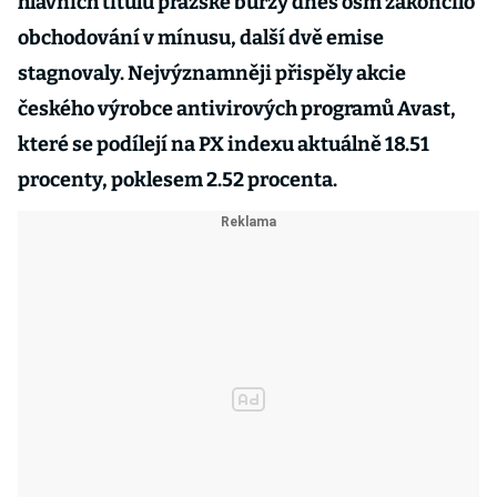
hlavních titulů pražské burzy dnes osm zakončilo
obchodování v mínusu, další dvě emise
stagnovaly. Nejvýznamněji přispěly akcie
českého výrobce antivirových programů Avast,
které se podílejí na PX indexu aktuálně 18.51
procenty, poklesem 2.52 procenta.