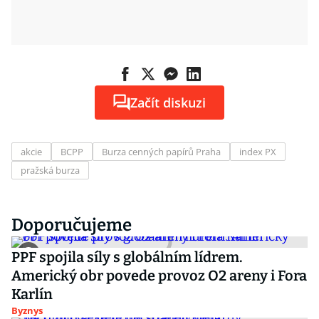
Začít diskuzi
akcie
BCPP
Burza cenných papírů Praha
index PX
pražská burza
Doporučujeme
PPF spojila síly s globálním lídrem.
Americký obr povede provoz O2 areny i Fora
Karlín
Byznys