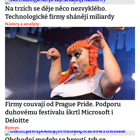
Na trzích se děje něco nezvyklého.
Technologické firmy shánějí miliardy
Názory a analýzy
Firmy couvají od Prague Pride. Podporu
duhovému festivalu škrtl Microsoft i
Deloitte
Byznys
Obchodní modely se hroutí, trh se