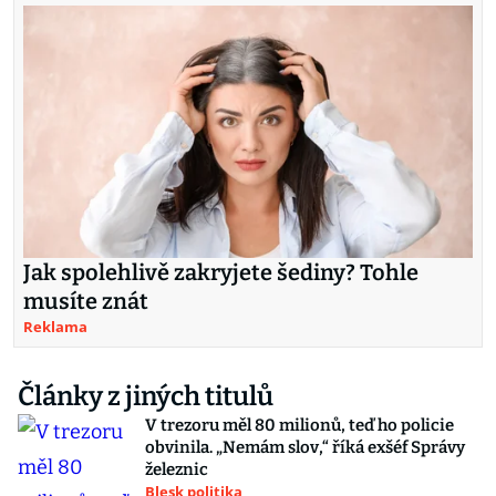
Jak spolehlivě zakryjete šediny? Tohle
musíte znát
Reklama
Články z jiných titulů
V trezoru měl 80 milionů, teď ho policie
obvinila. „Nemám slov,“ říká exšéf Správy
železnic
Blesk politika