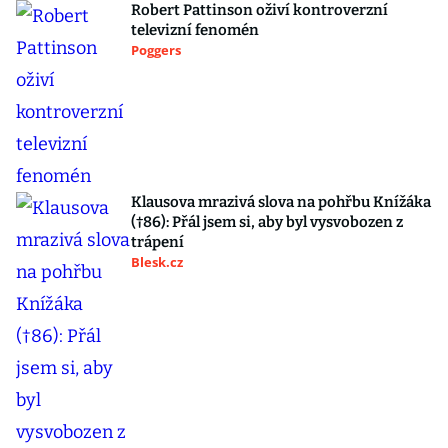
Robert Pattinson oživí kontroverzní
televizní fenomén
Poggers
Klausova mrazivá slova na pohřbu Knížáka
(†86): Přál jsem si, aby byl vysvobozen z
trápení
Blesk.cz