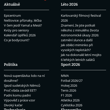
Aktuálně
Léto 2026
Epicentrum
Karlovarský filmový festival
Neštovice: příznaky, léčba
2026
V čem jezdí Yamal a Mesii?
Znamení, že jste potkali
Kvízy pro seniory
někoho z minulého života
Kalendář úplňků 2026
Astronomické úkazy 2026:
Co je bodycount?
zatmění slunce a další
Jak obléci miminko při
vysokých teplotách?
Jak na dokonalé letní mojito
6 lehkých letních salátů
Politika
Sport 2026
Nová superdávka: kdo na ní
MMA
dosáhne?
Fotbal 2026/27
Sjezd sudetských Němců
Hokej 2026
Proč vláda zavádí EET?
Tenis 2026
Padni komu padni
F1 2026
Výpověď z práce vzor
Atletika 2026
Divoký kačer
Cyklistika 2026
Technologie
Ekonomika