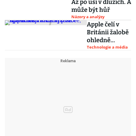
Až po uši v dluzích. A
může být hůř
Názory a analýzy
Apple čelí v
Británii žalobě
ohledně
aplikace App
Technologie a média
Store,
společnosti
hrozí vysoké
odškodné