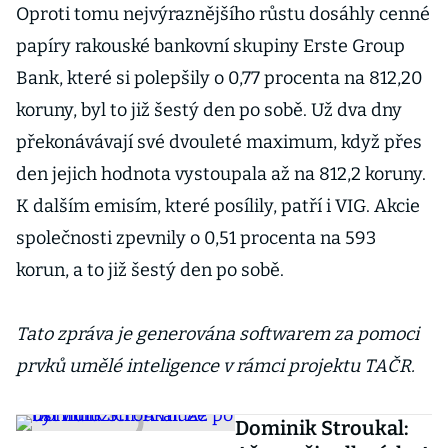
Oproti tomu nejvýraznějšího růstu dosáhly cenné
papíry rakouské bankovní skupiny Erste Group
Bank, které si polepšily o 0,77 procenta na 812,20
koruny, byl to již šestý den po sobě. Už dva dny
překonávávají své dvouleté maximum, když přes
den jejich hodnota vystoupala až na 812,2 koruny.
K dalším emisím, které posílily, patří i VIG. Akcie
společnosti zpevnily o 0,51 procenta na 593
korun, a to již šestý den po sobě.
Tato zpráva je generována softwarem za pomoci
prvků umělé inteligence v rámci projektu TAČR.
Dominik Stroukal: