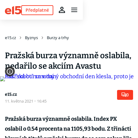
Předplatné
e15.cz
Byznys
Burzy a trhy
Pražská burza významně oslabila,
nedařilo se akciím Avastu
e15.cz
0
11. května 2021
·
16:45
Pražská burza významně oslabila. Index PX
oslabil o 0.54 procenta na 1105,93 bodu. Z třinácti