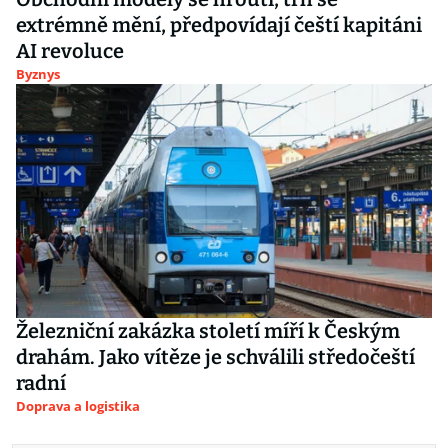
extrémně mění, předpovídají čeští kapitáni
AI revoluce
Byznys
Železniční zakázka století míří k Českým
drahám. Jako vítěze je schválili středočeští
radní
Doprava a logistika