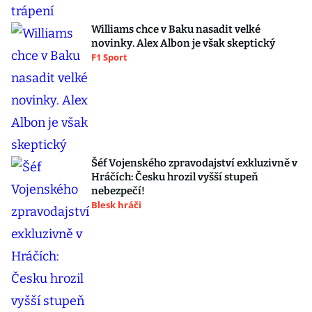
Williams chce v Baku nasadit velké
novinky. Alex Albon je však skeptický
F1 Sport
Šéf Vojenského zpravodajství exkluzivně v
Hráčích: Česku hrozil vyšší stupeň
nebezpečí!
Blesk hráči