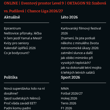
ONLINE
Eventový prostor Level 9
OKTAGON 92: Szabová
vs. Pudilová
Chance Liga 2026/27
Aktuálně
Léto 2026
Epicentrum
Karlovarský filmový festival
Neštovice: příznaky, léčba
2026
V čem jezdí Yamal a Mesii?
Znamení, že jste potkali
Kvízy pro seniory
někoho z minulého života
Kalendář úplňků 2026
Astronomické úkazy 2026:
Co je bodycount?
zatmění slunce a další
Jak obléci miminko při
vysokých teplotách?
Jak na dokonalé letní mojito
6 lehkých letních salátů
Politika
Sport 2026
Nová superdávka: kdo na ní
MMA
dosáhne?
Fotbal 2026/27
Sjezd sudetských Němců
Hokej 2026
Proč vláda zavádí EET?
Tenis 2026
Padni komu padni
F1 2026