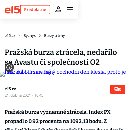
Předplatné
e15.cz
Byznys
Burzy a trhy
Pražská burza ztrácela, nedařilo
se Avastu či společnosti O2
e15.cz
0
21. dubna 2021
·
16:45
Pražská burza významně ztrácela. Index PX
propadl o 0.92 procenta na 1092,13 bodu. Z