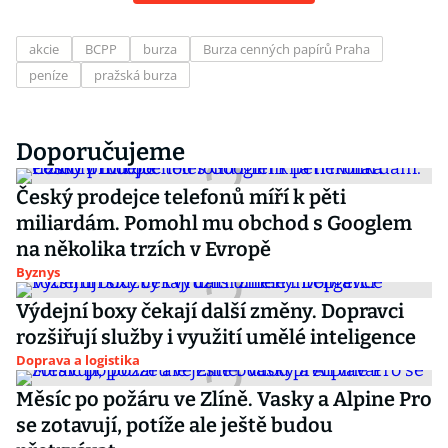
akcie
BCPP
burza
Burza cenných papírů Praha
peníze
pražská burza
Doporučujeme
Český prodejce telefonů míří k pěti
miliardám. Pomohl mu obchod s Googlem
na několika trzích v Evropě
Byznys
Výdejní boxy čekají další změny. Dopravci
rozšiřují služby i využití umělé inteligence
Doprava a logistika
Měsíc po požáru ve Zlíně. Vasky a Alpine Pro
se zotavují, potíže ale ještě budou