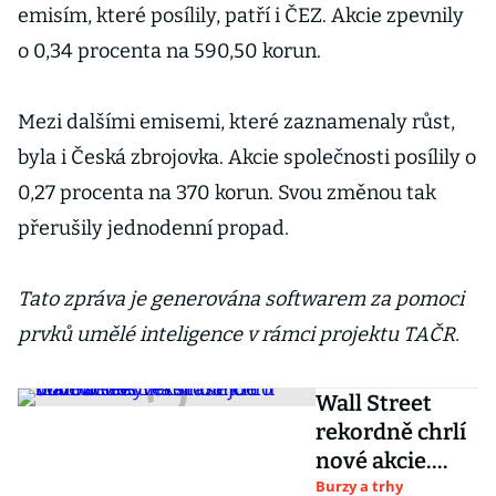
emisím, které posílily, patří i ČEZ. Akcie zpevnily
o 0,34 procenta na 590,50 korun.
Mezi dalšími emisemi, které zaznamenaly růst,
byla i Česká zbrojovka. Akcie společnosti posílily o
0,27 procenta na 370 korun. Svou změnou tak
přerušily jednodenní propad.
Tato zpráva je generována softwarem za pomoci
prvků umělé inteligence v rámci projektu TAČR.
Wall Street
rekordně chrlí
nové akcie.
Většinou jde o
Burzy a trhy