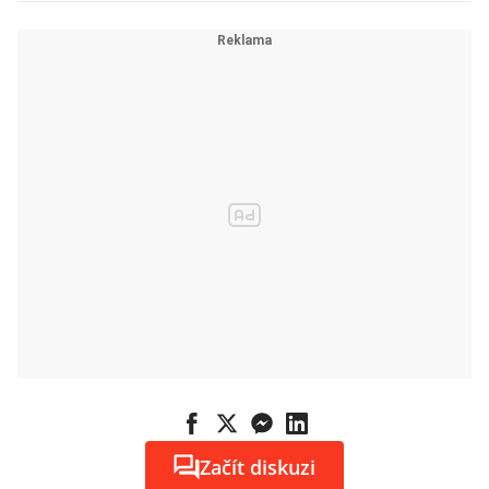
bianko šeky na
šťastnou
budoucnost
Začít diskuzi