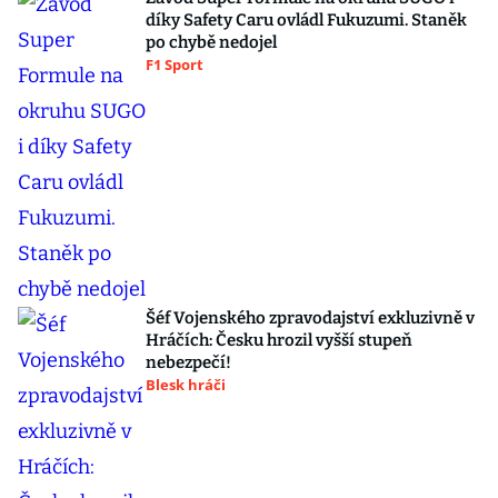
díky Safety Caru ovládl Fukuzumi. Staněk
po chybě nedojel
F1 Sport
Šéf Vojenského zpravodajství exkluzivně v
Hráčích: Česku hrozil vyšší stupeň
nebezpečí!
Blesk hráči