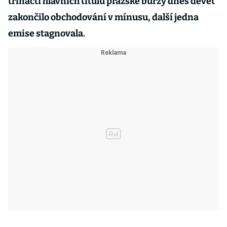
třinácti hlavních titulů pražské burzy dnes devět
zakončilo obchodování v mínusu, další jedna
emise stagnovala.