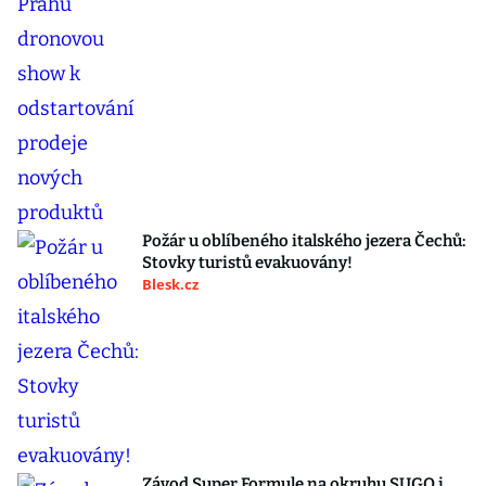
Požár u oblíbeného italského jezera Čechů:
Stovky turistů evakuovány!
Blesk.cz
Závod Super Formule na okruhu SUGO i