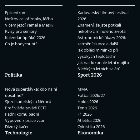
Epicentrum
Karlovarský filmový festival
Neštovice: příznaky, léčba
2026
V čem jezdí Yamal a Mesii?
Znamení, že jste potkali
Kvízy pro seniory
někoho z minulého života
Kalendář úplňků 2026
Astronomické úkazy 2026:
Co je bodycount?
zatmění slunce a další
Jak obléci miminko při
vysokých teplotách?
Jak na dokonalé letní mojito
6 lehkých letních salátů
Politika
Sport 2026
Nová superdávka: kdo na ní
MMA
dosáhne?
Fotbal 2026/27
Sjezd sudetských Němců
Hokej 2026
Proč vláda zavádí EET?
Tenis 2026
Padni komu padni
F1 2026
Výpověď z práce vzor
Atletika 2026
Divoký kačer
Cyklistika 2026
Technologie
Ekonomika