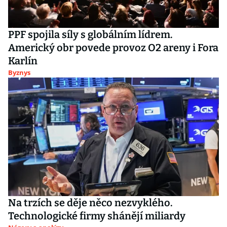
PPF spojila síly s globálním lídrem.
Americký obr povede provoz O2 areny i Fora
Karlín
Byznys
Na trzích se děje něco nezvyklého.
Technologické firmy shánějí miliardy