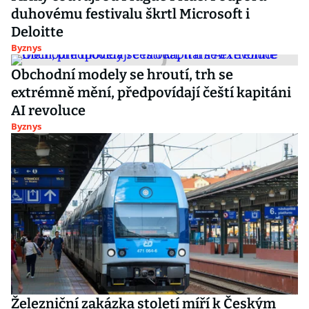
duhovému festivalu škrtl Microsoft i
Deloitte
Byznys
Obchodní modely se hroutí, trh se
extrémně mění, předpovídají čeští kapitáni
AI revoluce
Byznys
Železniční zakázka století míří k Českým