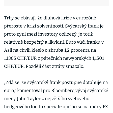
Trhy se obávají, že dluhová krize v eurozóně
přeroste v krizi solventnosti. Švýcarský frank je
proto nyní mezi investory oblíbený, je totiž
relativně bezpečný a likvidní. Euro vůči franku v
Asii na chvíli kleslo o zhruba 1,2 procenta na
1,1365 CHF/EUR z pátečních newyorských 1,1501
CHF/EUR. Později část ztráty smazalo.
„Zdá se, že švýcarský frank postupně dotahuje na
euro,“ komentoval pro Bloomberg vývoj švýcarské
měny John Taylor z největšího světového
hedgeového fondu specializujícího se na měny FX