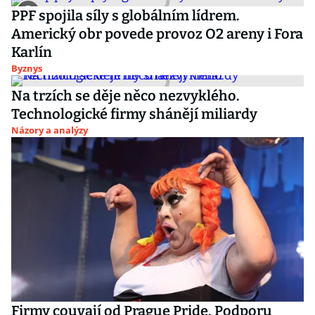
PPF spojila síly s globálním lídrem.
Americký obr povede provoz O2 areny i Fora
Karlín
Byznys
Na trzích se děje něco nezvyklého.
Technologické firmy shánějí miliardy
Názory a analýzy
Firmy couvají od Prague Pride. Podporu