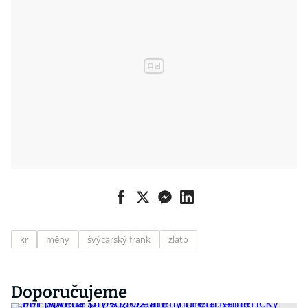
kr
měny
švýcarský frank
zlato
Doporučujeme