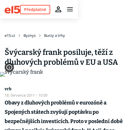
Předplatné
e15.cz
Byznys
Burzy a trhy
Švýcarský frank posiluje, těží z
dluhových problémů v EU a USA
vrb
18. července 2011
·
10:59
Obavy z dluhových problémů v eurozóně a
Spojených státech zvyšují poptávku po
bezpečnějších investicích. Proto v poslední době