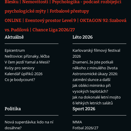
Blesku
Nemovitosti
Psychologika - podcast rozbíjející
psychologické mýty
Fotbalové přestupy
ONLINE
Eventový prostor Level 9
OKTAGON 92: Szabová
vs. Pudilová
Chance Liga 2026/27
Aktuálně
Léto 2026
Epicentrum
Karlovarský filmový festival
Neštovice: příznaky, léčba
2026
V čem jezdí Yamal a Mesii?
Znamení, že jste potkali
Kvízy pro seniory
někoho z minulého života
Kalendář úplňků 2026
Astronomické úkazy 2026:
Co je bodycount?
zatmění slunce a další
Jak obléci miminko při
vysokých teplotách?
Jak na dokonalé letní mojito
6 lehkých letních salátů
Politika
Sport 2026
Nová superdávka: kdo na ní
MMA
dosáhne?
Fotbal 2026/27