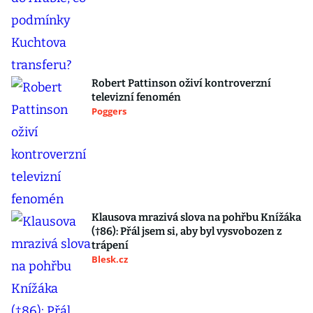
Robert Pattinson oživí kontroverzní
televizní fenomén
Poggers
Klausova mrazivá slova na pohřbu Knížáka
(†86): Přál jsem si, aby byl vysvobozen z
trápení
Blesk.cz