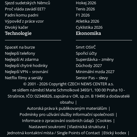
Sjezd sudetských Němců
Hokej 2026
Proč vláda zavádí EET?
Tenis 2026
Padni komu padni
F1 2026
Výpověď z práce vzor
Atletika 2026
Divoký kačer
Cyklistika 2026
Technologie
Ekonomika
SpaceX na burze
Smrt OSVČ
Nejlepší telefony
Spořicí účty
Nejlepší AI zdarma
Superdávka – změny
Nejlepší chytré hodinky
Důchody 2027
Nejlepší VPN – srovnání
Minimální mzda 2027
Netflix filmy a seriály
Senior Pas – slevy
© 2001 - 2026 Copyright
CZECH NEWS CENTER a.s.
se sídlem náměstí Marie Schmolkové 3493/1, 100 00 Praha 10 -
Strašnice, IČO: 02346826, zapsána v OR, sp.zn. B 19490 a dodavatelé
obsahu
Autorská práva k publikovaným materiálům
Podmínky pro užívání služby informační společnosti
Informace o zpracování osobních údajů
Cookies
Nastavení soukromí
Vlastnická struktura
Jednotná kontaktní místa / Single Points of Contact
Etický kodex