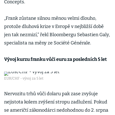
Concepts.
„Frank zůstane silnou měnou velmi dlouho,
protože dluhová krize v Evropě v nejbližší době
jen tak nezmizí,“ řekl Bloombergu Sebastien Galy,
specialista na měny ze Société Générale.
Vývoj kurzu franku vůči euru za posledních 5 let
EUR/CHF - vývoj za 5 let
Nervozitu trhů vůči dolaru pak zase zvyšuje
nejistota kolem zvýšení stropu zadlužení. Pokud
se američtí zákonodárci nedohodnou do 2. srpna