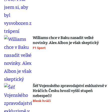
Williams chce v Baku nasadit velké
novinky. Alex Albon je však skeptický
F1 Sport
Šéf Vojenského zpravodajství exkluzivně v
Hráčích: Česku hrozil vyšší stupeň
nebezpečí!
Blesk hráči