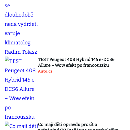
TEST Peugeot 408 Hybrid 145 e-DCS6
Allure – Wow efekt po francouzsku
Auto.cz
Co mají děti opravdu prožít o