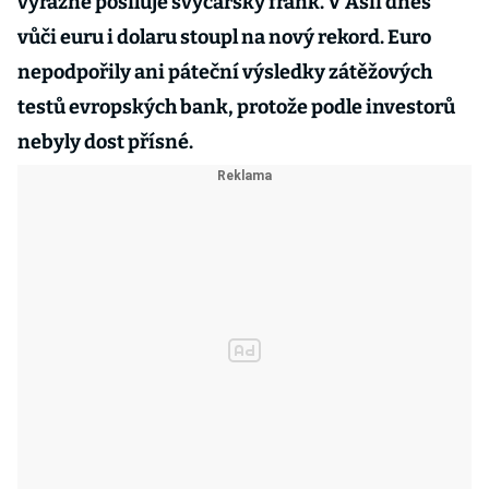
výrazně posiluje švýcarský frank. V Asii dnes
vůči euru i dolaru stoupl na nový rekord. Euro
nepodpořily ani páteční výsledky zátěžových
testů evropských bank, protože podle investorů
nebyly dost přísné.