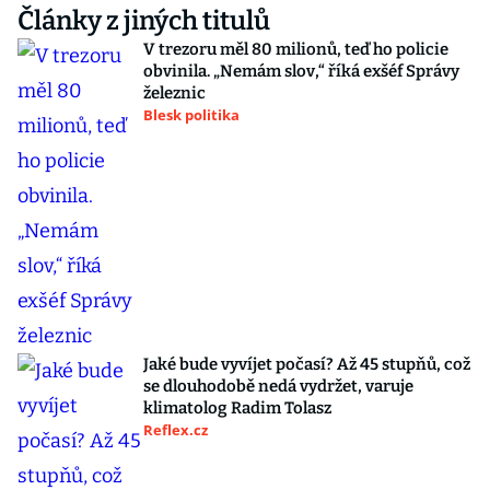
Články z jiných titulů
V trezoru měl 80 milionů, teď ho policie
obvinila. „Nemám slov,“ říká exšéf Správy
železnic
Blesk politika
Jaké bude vyvíjet počasí? Až 45 stupňů, což
se dlouhodobě nedá vydržet, varuje
klimatolog Radim Tolasz
Reflex.cz