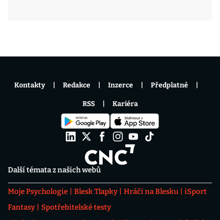
Kontakty
Redakce
Inzerce
Předplatné
RSS
Kariéra
Další témata z našich webů
Moje Psychologie
Blesk Tlapky
Hráči na Blesku
iSport
Fantasy
Spotřebitelské testy