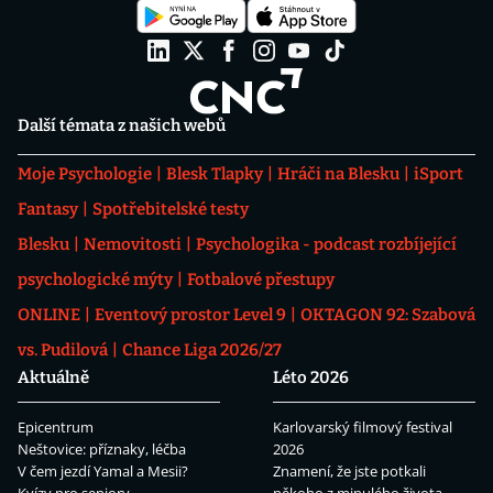
Další témata z našich webů
Moje Psychologie
Blesk Tlapky
Hráči na Blesku
iSport
Fantasy
Spotřebitelské testy
Blesku
Nemovitosti
Psychologika - podcast rozbíjející
psychologické mýty
Fotbalové přestupy
ONLINE
Eventový prostor Level 9
OKTAGON 92: Szabová
vs. Pudilová
Chance Liga 2026/27
Aktuálně
Léto 2026
Epicentrum
Karlovarský filmový festival
Neštovice: příznaky, léčba
2026
V čem jezdí Yamal a Mesii?
Znamení, že jste potkali
Kvízy pro seniory
někoho z minulého života