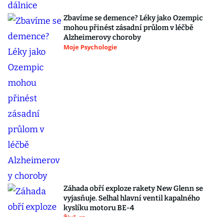
Zbavíme se demence? Léky jako Ozempic
mohou přinést zásadní průlom v léčbě
Alzheimerovy choroby
Moje Psychologie
Záhada obří exploze rakety New Glenn se
vyjasňuje. Selhal hlavní ventil kapalného
kyslíku motoru BE-4