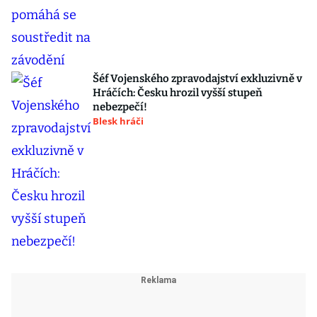
Šéf Vojenského zpravodajství exkluzivně v
Hráčích: Česku hrozil vyšší stupeň
nebezpečí!
Blesk hráči