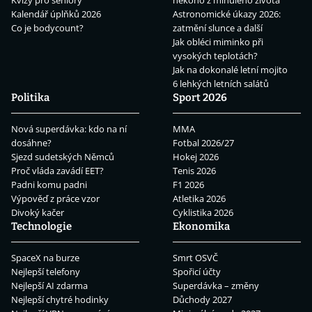
Kalendář úplňků 2026
Astronomické úkazy 2026:
Co je bodycount?
zatmění slunce a další
Jak obléci miminko při
vysokých teplotách?
Jak na dokonalé letní mojito
6 lehkých letních salátů
Politika
Sport 2026
Nová superdávka: kdo na ní
MMA
dosáhne?
Fotbal 2026/27
Sjezd sudetských Němců
Hokej 2026
Proč vláda zavádí EET?
Tenis 2026
Padni komu padni
F1 2026
Výpověď z práce vzor
Atletika 2026
Divoký kačer
Cyklistika 2026
Technologie
Ekonomika
SpaceX na burze
Smrt OSVČ
Nejlepší telefony
Spořicí účty
Nejlepší AI zdarma
Superdávka – změny
Nejlepší chytré hodinky
Důchody 2027