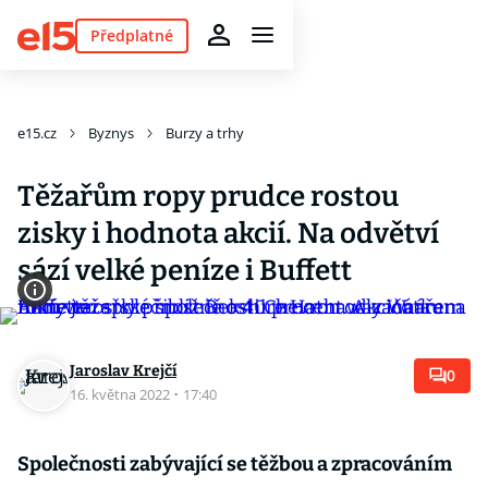
Předplatné
e15.cz
Byznys
Burzy a trhy
Těžařům ropy prudce rostou
zisky i hodnota akcií. Na odvětví
sází velké peníze i Buffett
Jaroslav Krejčí
0
16. května 2022
·
17:40
Společnosti zabývající se těžbou a zpracováním