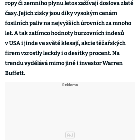
ropy či zemního plynu letos zažívají doslova zlaté
časy. Jejich zisky jsou díky vysokým cenám
fosilních paliv na nejvyšších úrovních za mnoho
let. A tak zatímco hodnoty burzovních indexů
v USA i jinde ve světě klesají, akcie těžařských
firem vzrostly leckdy i o desítky procent. Na
trendu vydělává mimo jiné i investor Warren
Buffett.