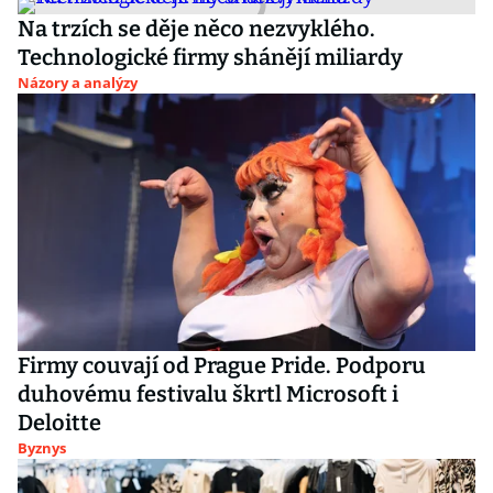
Na trzích se děje něco nezvyklého.
Technologické firmy shánějí miliardy
Názory a analýzy
Firmy couvají od Prague Pride. Podporu
duhovému festivalu škrtl Microsoft i
Deloitte
Byznys