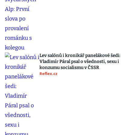
Lev salónů i kronikář panelákové šedi:
Vladimír Páral psal o všednosti, sexu i
konzumu socialismu v ČSSR
Reflex.cz