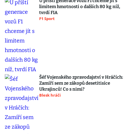
U příští generace vozů F1 chceme jít s
limitem hmotnosti o dalších 80 kg níž,
tvrdí FIA
F1 Sport
Šéf Vojenského zpravodajství v Hráčích:
Zamíří sem ze zákopů desetitisíce
Ukrajinců! Co s nimi?
Blesk hráči