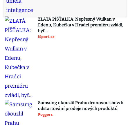
ZLATÁ PÍŠŤALKA: Nepřesný Wulkan v
Edenu, Kubečka v Hradci premiéru zvládl,
byť…
iSport.cz
Samsung okouzlil Prahu dronovou show k
odstartování prodeje nových produktů
Poggers