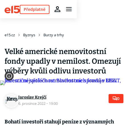
Předplatné
e15.cz
Byznys
Burzy a trhy
Velké americké nemovitostní
fondy upadly v nemilost. Omezují
výběry kvůli odlivu investorů
Jaroslav Krejčí
0
6. prosince 2022
·
19:00
Bohatí investoři stahují peníze z významných