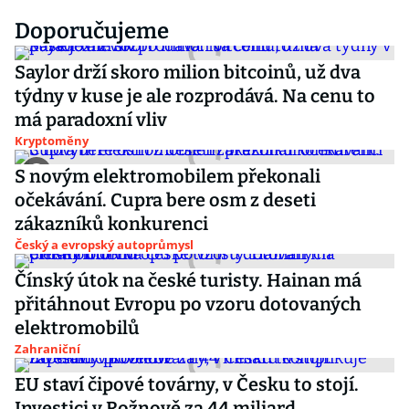
Doporučujeme
Saylor drží skoro milion bitcoinů, už dva
týdny v kuse je ale rozprodává. Na cenu to
má paradoxní vliv
Kryptoměny
S novým elektromobilem překonali
očekávání. Cupra bere osm z deseti
zákazníků konkurenci
Český a evropský autoprůmysl
Čínský útok na české turisty. Hainan má
přitáhnout Evropu po vzoru dotovaných
elektromobilů
Zahraniční
EU staví čipové továrny, v Česku to stojí.
Investici v Rožnově za 44 miliard