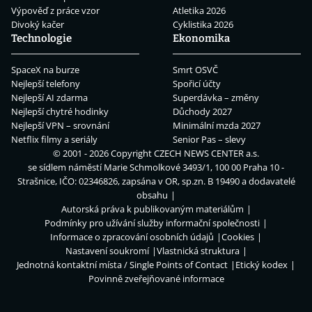
Výpověď z práce vzor
Atletika 2026
Divoký kačer
Cyklistika 2026
Technologie
Ekonomika
SpaceX na burze
Smrt OSVČ
Nejlepší telefony
Spořicí účty
Nejlepší AI zdarma
Superdávka – změny
Nejlepší chytré hodinky
Důchody 2027
Nejlepší VPN – srovnání
Minimální mzda 2027
Netflix filmy a seriály
Senior Pas – slevy
© 2001 - 2026 Copyright
CZECH NEWS CENTER a.s.
se sídlem náměstí Marie Schmolkové 3493/1, 100 00 Praha 10 -
Strašnice, IČO: 02346826, zapsána v OR, sp.zn. B 19490 a dodavatelé
obsahu
Autorská práva k publikovaným materiálům
Podmínky pro užívání služby informační společnosti
Informace o zpracování osobních údajů
Cookies
Nastavení soukromí
Vlastnická struktura
Jednotná kontaktní místa / Single Points of Contact
Etický kodex
Povinně zveřejňované informace