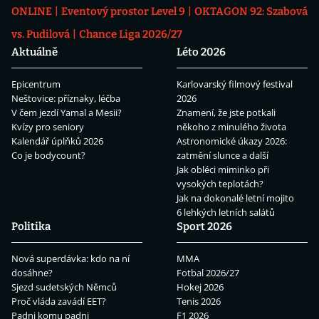
ONLINE
Eventový prostor Level 9
OKTAGON 92: Szabová
vs. Pudilová
Chance Liga 2026/27
Aktuálně
Léto 2026
Epicentrum
Karlovarský filmový festival
Neštovice: příznaky, léčba
2026
V čem jezdí Yamal a Mesii?
Znamení, že jste potkali
Kvízy pro seniory
někoho z minulého života
Kalendář úplňků 2026
Astronomické úkazy 2026:
Co je bodycount?
zatmění slunce a další
Jak obléci miminko při
vysokých teplotách?
Jak na dokonalé letní mojito
6 lehkých letních salátů
Politika
Sport 2026
Nová superdávka: kdo na ní
MMA
dosáhne?
Fotbal 2026/27
Sjezd sudetských Němců
Hokej 2026
Proč vláda zavádí EET?
Tenis 2026
Padni komu padni
F1 2026