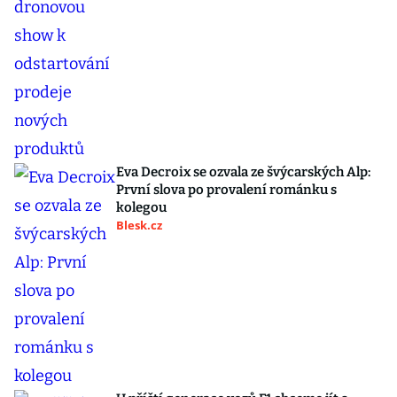
Eva Decroix se ozvala ze švýcarských Alp:
První slova po provalení románku s
kolegou
Blesk.cz