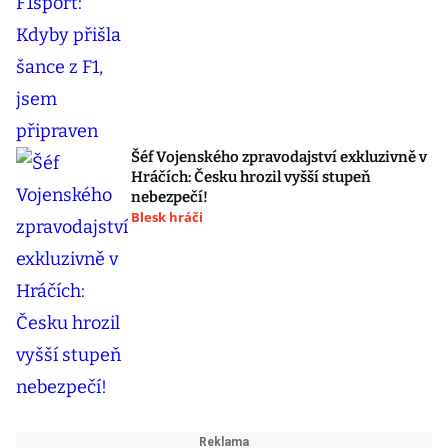
Šéf Vojenského zpravodajství exkluzivně v
Hráčích: Česku hrozil vyšší stupeň
nebezpečí!
Blesk hráči