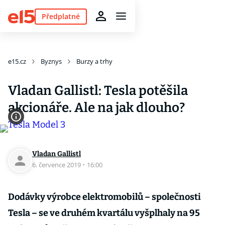
Předplatné
e15.cz
Byznys
Burzy a trhy
Vladan Gallistl: Tesla potěšila
akcionáře. Ale na jak dlouho?
Vladan Gallistl
6. července 2019
·
16:00
Dodávky výrobce elektromobilů – společnosti
Tesla – se ve druhém kvartálu vyšplhaly na 95