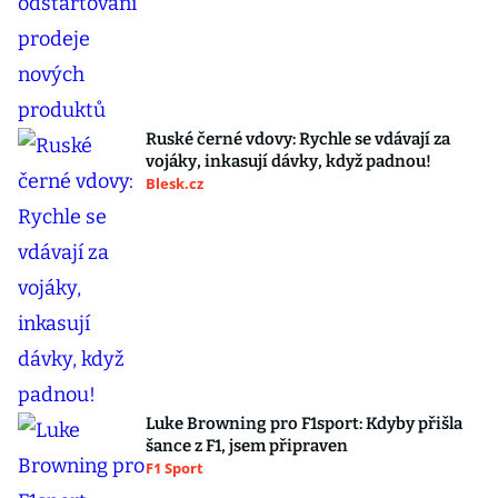
Ruské černé vdovy: Rychle se vdávají za
vojáky, inkasují dávky, když padnou!
Blesk.cz
Luke Browning pro F1sport: Kdyby přišla
šance z F1, jsem připraven
F1 Sport