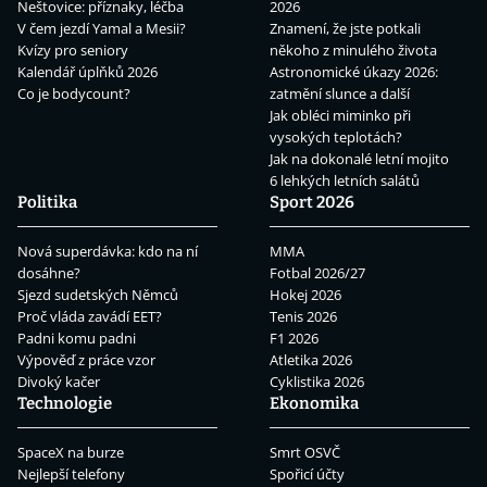
Neštovice: příznaky, léčba
2026
V čem jezdí Yamal a Mesii?
Znamení, že jste potkali
Kvízy pro seniory
někoho z minulého života
Kalendář úplňků 2026
Astronomické úkazy 2026:
Co je bodycount?
zatmění slunce a další
Jak obléci miminko při
vysokých teplotách?
Jak na dokonalé letní mojito
6 lehkých letních salátů
Politika
Sport 2026
Nová superdávka: kdo na ní
MMA
dosáhne?
Fotbal 2026/27
Sjezd sudetských Němců
Hokej 2026
Proč vláda zavádí EET?
Tenis 2026
Padni komu padni
F1 2026
Výpověď z práce vzor
Atletika 2026
Divoký kačer
Cyklistika 2026
Technologie
Ekonomika
SpaceX na burze
Smrt OSVČ
Nejlepší telefony
Spořicí účty