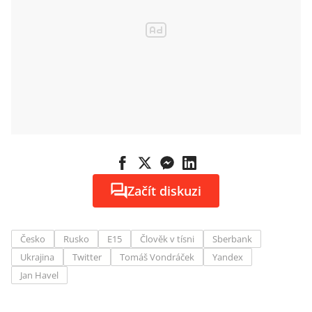
Začít diskuzi
Česko
Rusko
E15
Člověk v tísni
Sberbank
Ukrajina
Twitter
Tomáš Vondráček
Yandex
Jan Havel