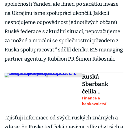
společností Yandex, ale ihned po začátku invaze
na Ukrajinu jsme spolupráci ukončili. Jakkoli
nespojujeme odpovědnost jednotlivých občanů
Ruské federace s aktuální situací, nepovažujeme
za možné a morální se společnostmi původem z
Ruska spolupracovat,“ sdělil deníku E15 managing
partner agentury Rubikon PR Šimon Rákosník.
Ruská
Sberbank
čelila
masivním
Finance a
bankovnictví
výběrům
peněz. Z
„Zjišťuji informace od svých ruských známých a
bezpečnostníc
zdá se, že Rusko teď čeká masivní odliv chytrých a