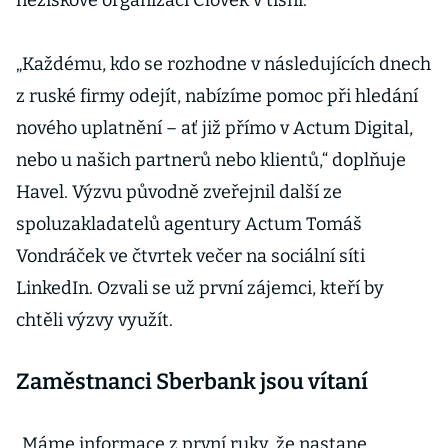
neziskové organizaci Člověk v tísni.
„Každému, kdo se rozhodne v následujících dnech
z ruské firmy odejít, nabízíme pomoc při hledání
nového uplatnění – ať již přímo v Actum Digital,
nebo u našich partnerů nebo klientů,“ doplňuje
Havel. Výzvu původně zveřejnil další ze
spoluzakladatelů agentury Actum Tomáš
Vondráček ve čtvrtek večer na sociální síti
LinkedIn. Ozvali se už první zájemci, kteří by
chtěli výzvy využít.
Zaměstnanci Sberbank jsou vítaní
„Máme informace z první ruky, že nastane