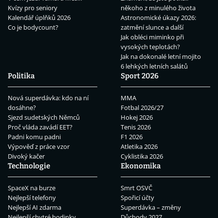
Kvízy pro seniory
někoho z minulého života
Kalendář úplňků 2026
Astronomické úkazy 2026:
Co je bodycount?
zatmění slunce a další
Jak obléci miminko při
vysokých teplotách?
Jak na dokonalé letní mojito
6 lehkých letních salátů
Politika
Sport 2026
Nová superdávka: kdo na ní
MMA
dosáhne?
Fotbal 2026/27
Sjezd sudetských Němců
Hokej 2026
Proč vláda zavádí EET?
Tenis 2026
Padni komu padni
F1 2026
Výpověď z práce vzor
Atletika 2026
Divoký kačer
Cyklistika 2026
Technologie
Ekonomika
SpaceX na burze
Smrt OSVČ
Nejlepší telefony
Spořicí účty
Nejlepší AI zdarma
Superdávka – změny
Nejlepší chytré hodinky
Důchody 2027