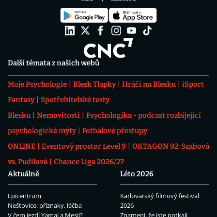
Další témata z našich webů
Moje Psychologie
Blesk Tlapky
Hráči na Blesku
iSport
Fantasy
Spotřebitelské testy
Blesku
Nemovitosti
Psychologika - podcast rozbíjející
psychologické mýty
Fotbalové přestupy
ONLINE
Eventový prostor Level 9
OKTAGON 92: Szabová
vs. Pudilová
Chance Liga 2026/27
Aktuálně
Léto 2026
Epicentrum
Karlovarský filmový festival
Neštovice: příznaky, léčba
2026
V čem jezdí Yamal a Mesii?
Znamení, že jste potkali