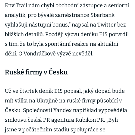
EnviTrail nám chybí obchodní zástupce a seniorní
analytik, pro bývalé zaměstnance Sberbank
vyhlašuji nástupní bonus,“ napsal na Twitter bez
bližších detailů. Později výzvu deníku E15 potvrdil
s tím, že to byla spontánní reakce na aktuální
dění. O Vondráčkově výzvě nevěděl.
Ruské firmy v Česku
Už ve čtvrtek deník E15 popsal, jaký dopad bude
mít válka na Ukrajině na ruské firmy působící v
Česku. Společnosti Yandex například vypověděla
smlouvu česká PR agentura Rubikon PR. „Byli
jsme v počátečním stadiu spolupráce se