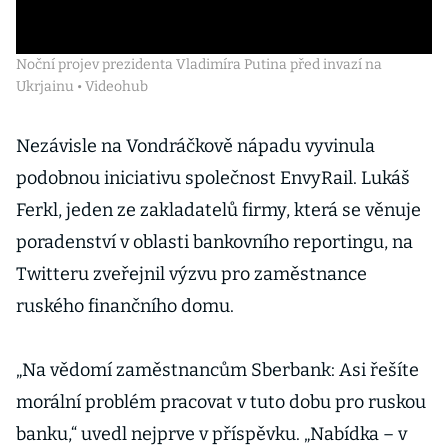
Noční projev prezidenta Vladimíra Putina před invazí na
Ukrjainu • Videohub
Nezávisle na Vondráčkově nápadu vyvinula
podobnou iniciativu společnost EnvyRail. Lukáš
Ferkl, jeden ze zakladatelů firmy, která se věnuje
poradenství v oblasti bankovního reportingu, na
Twitteru zveřejnil výzvu pro zaměstnance
ruského finančního domu.
„Na vědomí zaměstnancům Sberbank: Asi řešíte
morální problém pracovat v tuto dobu pro ruskou
banku,“ uvedl nejprve v příspěvku. „Nabídka – v