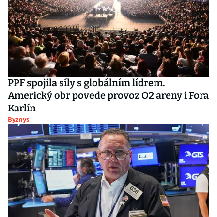
PPF spojila síly s globálním lídrem.
Americký obr povede provoz O2 areny i Fora
Karlín
Byznys