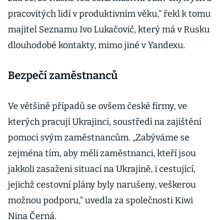
h důvodů
zavřela
pracovitých lidí v produktivním věku,“ řekl k tomu
pobočky
majitel Seznamu Ivo Lukačovič, který má v Rusku
dlouhodobé kontakty, mimo jiné v Yandexu.
Bezpečí zaměstnanců
Ve většině případů se ovšem české firmy, ve
kterých pracují Ukrajinci, soustředí na zajištění
pomoci svým zaměstnancům. „Zabýváme se
zejména tím, aby měli zaměstnanci, kteří jsou
jakkoli zasaženi situací na Ukrajině, i cestující,
jejichž cestovní plány byly narušeny, veškerou
možnou podporu,“ uvedla za společnosti Kiwi
Nina Černá.