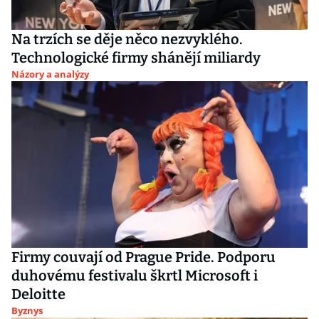
Na trzích se děje něco nezvyklého.
Technologické firmy shánějí miliardy
Názory a analýzy
Firmy couvají od Prague Pride. Podporu
duhovému festivalu škrtl Microsoft i
Deloitte
Byznys