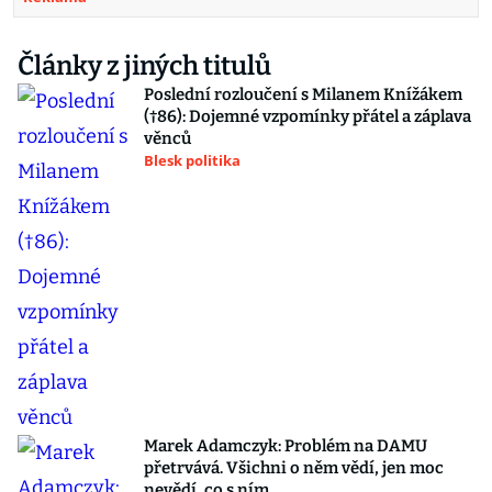
Články z jiných titulů
Poslední rozloučení s Milanem Knížákem
(†86): Dojemné vzpomínky přátel a záplava
věnců
Blesk politika
Marek Adamczyk: Problém na DAMU
přetrvává. Všichni o něm vědí, jen moc
nevědí, co s ním