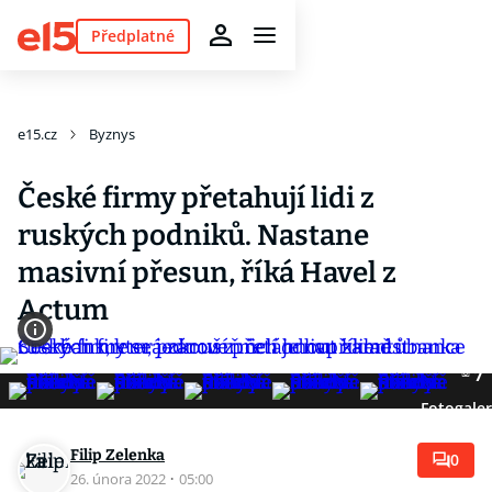
Předplatné
e15.cz
Byznys
České firmy přetahují lidi z
ruských podniků. Nastane
masivní přesun, říká Havel z
Actum
7
Fotogaler
Filip Zelenka
0
26. února 2022
·
05:00