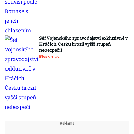
Šéf Vojenského zpravodajství exkluzivně v
Hráčích: Česku hrozil vyšší stupeň
nebezpečí!
Blesk hráči