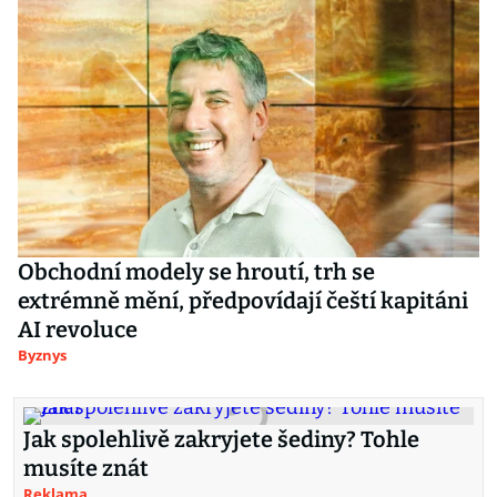
Obchodní modely se hroutí, trh se
extrémně mění, předpovídají čeští kapitáni
AI revoluce
Byznys
Jak spolehlivě zakryjete šediny? Tohle
musíte znát
Reklama