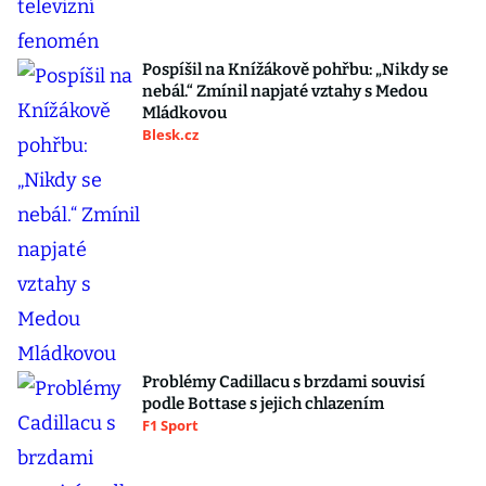
Pospíšil na Knížákově pohřbu: „Nikdy se
nebál.“ Zmínil napjaté vztahy s Medou
Mládkovou
Blesk.cz
Problémy Cadillacu s brzdami souvisí
podle Bottase s jejich chlazením
F1 Sport