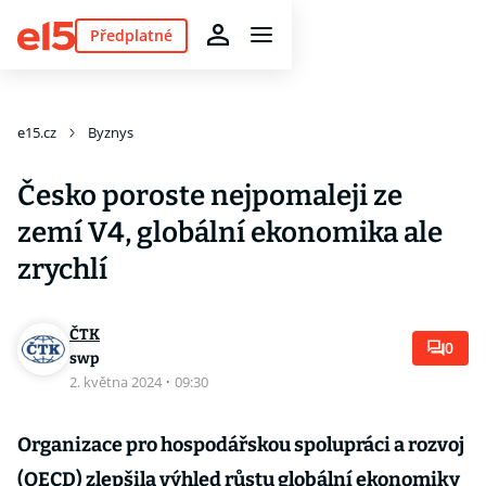
Předplatné
e15.cz
Byznys
Česko poroste nejpomaleji ze
zemí V4, globální ekonomika ale
zrychlí
ČTK
0
swp
2. května 2024
·
09:30
Organizace pro hospodářskou spolupráci a rozvoj
(OECD) zlepšila výhled růstu globální ekonomiky