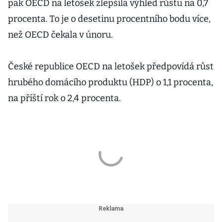
pak OECD na letošek zlepšila výhled růstu na 0,7
procenta. To je o desetinu procentního bodu více,
než OECD čekala v únoru.
České republice OECD na letošek předpovídá růst
hrubého domácího produktu (HDP) o 1,1 procenta,
na příští rok o 2,4 procenta.