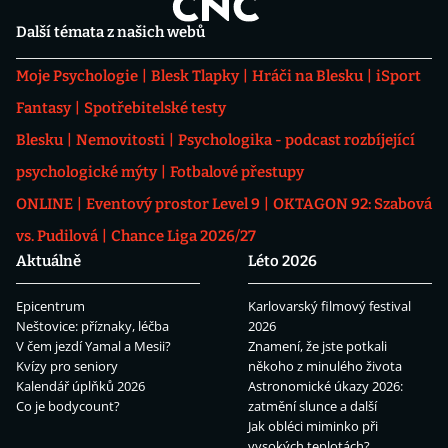
Další témata z našich webů
Moje Psychologie
Blesk Tlapky
Hráči na Blesku
iSport
Fantasy
Spotřebitelské testy
Blesku
Nemovitosti
Psychologika - podcast rozbíjející
psychologické mýty
Fotbalové přestupy
ONLINE
Eventový prostor Level 9
OKTAGON 92: Szabová
vs. Pudilová
Chance Liga 2026/27
Aktuálně
Léto 2026
Epicentrum
Karlovarský filmový festival
Neštovice: příznaky, léčba
2026
V čem jezdí Yamal a Mesii?
Znamení, že jste potkali
Kvízy pro seniory
někoho z minulého života
Kalendář úplňků 2026
Astronomické úkazy 2026:
Co je bodycount?
zatmění slunce a další
Jak obléci miminko při
vysokých teplotách?