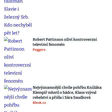
Robert Pattinson oživí kontroverzní
televizní fenomén
Poggers
Nejvýznamnější chvíle pohřbu Knížáka:
Klempíř mluvil o hádce, Klaus vzýval
rebelství a přišla i Sára Saudková
Blesk.cz