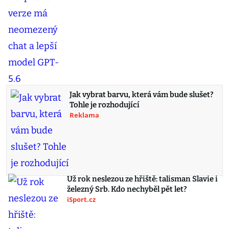
Jak vybrat barvu, která vám bude slušet?
Tohle je rozhodující
Reklama
Už rok neslezou ze hřiště: talisman Slavie i
železný Srb. Kdo nechyběl pět let?
iSport.cz