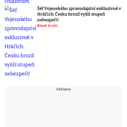
Šéf Vojenského zpravodajství exkluzivně v
Hráčích: Česku hrozil vyšší stupeň
nebezpečí!
Blesk hráči