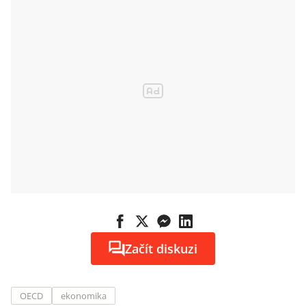
Začít diskuzi
OECD
ekonomika