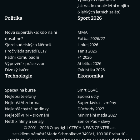
Jak na dokonalé letní mojito
6 lehkých letních salátů
Politika
Sport 2026
Nová superdávka: kdo na ní
MMA
dosáhne?
Fotbal 2026/27
Sjezd sudetských Němců
Hokej 2026
Proč vláda zavádí EET?
Tenis 2026
Padni komu padni
F1 2026
Výpověď z práce vzor
Atletika 2026
Divoký kačer
Cyklistika 2026
Technologie
Ekonomika
SpaceX na burze
Smrt OSVČ
Nejlepší telefony
Spořicí účty
Nejlepší AI zdarma
Superdávka – změny
Nejlepší chytré hodinky
Důchody 2027
Nejlepší VPN – srovnání
Minimální mzda 2027
Netflix filmy a seriály
Senior Pas – slevy
© 2001 - 2026 Copyright
CZECH NEWS CENTER a.s.
se sídlem náměstí Marie Schmolkové 3493/1, 100 00 Praha 10 -