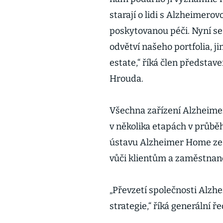
starají o lidi s Alzheimerov
poskytovanou péči. Nyní se
odvětví našeho portfolia, ji
estate,“ říká člen představe
Hrouda.
Všechna zařízení Alzheime
v několika etapách v průbě
ústavu Alzheimer Home ze 
vůči klientům a zaměstna
„Převzetí společnosti Alzh
strategie,“ říká generální 