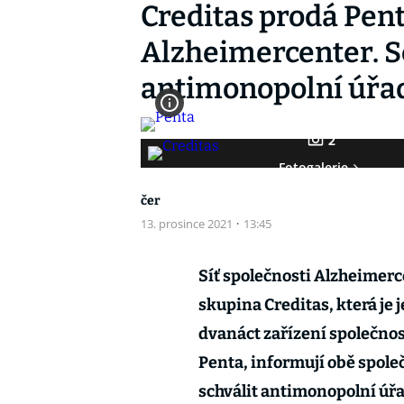
Creditas prodá Pen
Alzheimercenter. S
antimonopolní úřa
2
Fotogalerie
čer
13. prosince 2021
·
13:45
Síť společnosti Alzheimerce
skupina Creditas, která je
dvanáct zařízení společnos
Penta, informují obě společ
schválit antimonopolní úřad