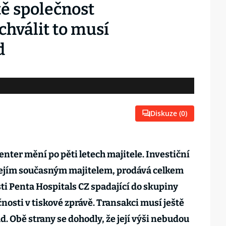
tě společnost
chválit to musí
d
Diskuze (
0
)
nter mění po pěti letech majitele. Investiční
 jejím současným majitelem, prodává celkem
ti Penta Hospitals CZ spadající do skupiny
nosti v tiskové zprávě. Transakci musí ještě
. Obě strany se dohodly, že její výši nebudou