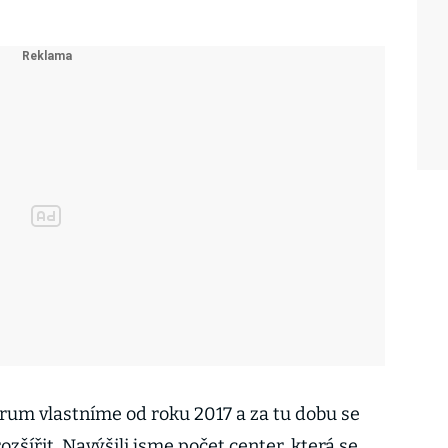
rum vlastníme od roku 2017 a za tu dobu se
zšířit. Navýšili jsme počet center, která se