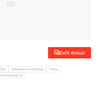
Začít diskuzi
ITAS
Alzheimerova choroba
Penta
nta Hospitals CZ