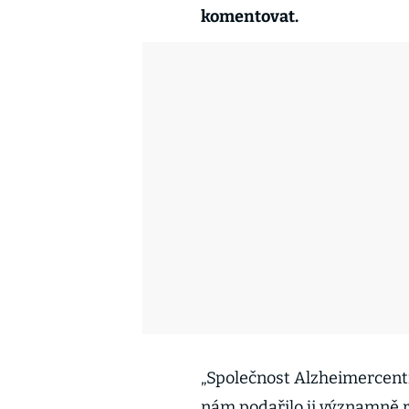
komentovat.
„Společnost Alzheimercent
nám podařilo ji významně ro