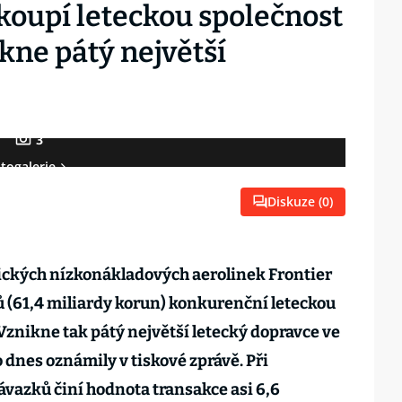
koupí leteckou společnost
ikne pátý největší
3
togalerie
Diskuze (
0
)
ckých nízkonákladových aerolinek Frontier
rů (61,4 miliardy korun) konkurenční leteckou
 Vznikne tak pátý největší letecký dopravce ve
 dnes oznámily v tiskové zprávě. Při
ávazků činí hodnota transakce asi 6,6