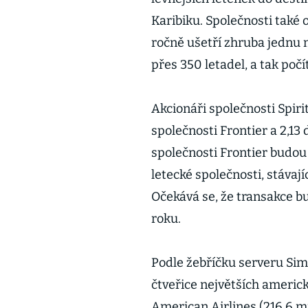
Karibiku. Společnosti také 
ročně ušetří zhruba jednu 
přes 350 letadel, a tak počí
Akcionáři společnosti Spirit
společnosti Frontier a 2,13 
společnosti Frontier budou 
letecké společnosti, stávajíc
Očekává se, že transakce b
roku.
Podle žebříčku serveru Sim
čtveřice největších americk
American Airlines (216,6 mi