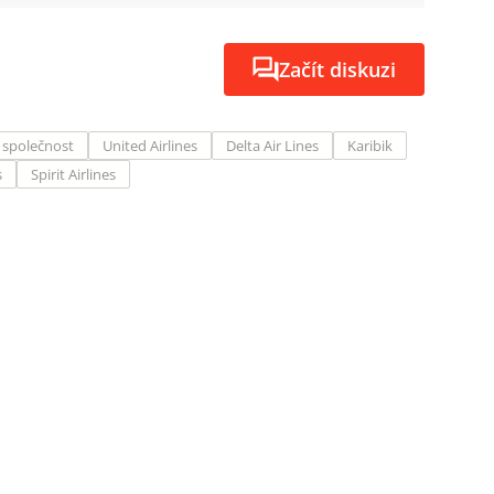
Začít diskuzi
 společnost
United Airlines
Delta Air Lines
Karibik
s
Spirit Airlines