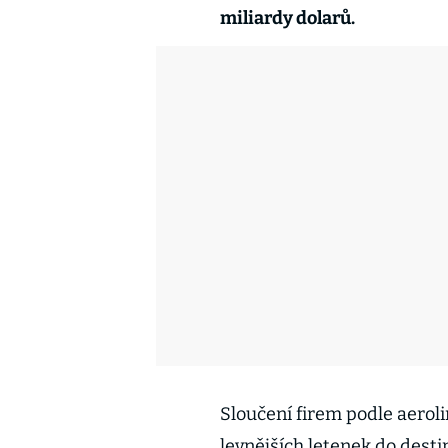
miliardy dolarů.
Sloučení firem podle aerol
levnějších letenek do desti