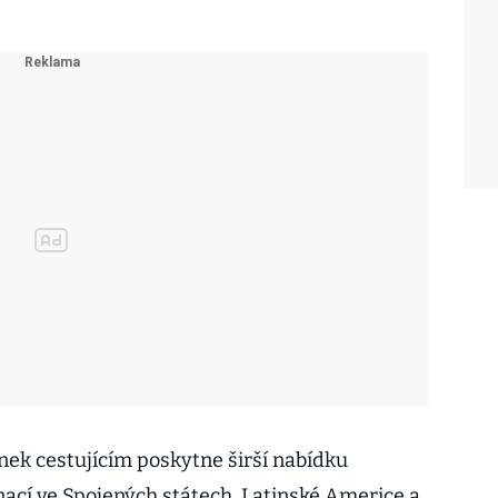
inek cestujícím poskytne širší nabídku
nací ve Spojených státech, Latinské Americe a