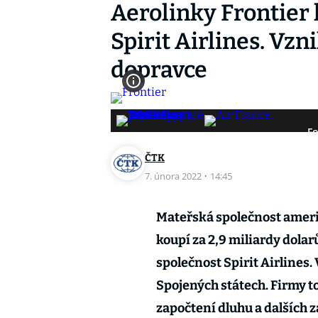
Aerolinky Frontier 
Spirit Airlines. Vzn
dopravce
Fo
ČTK
7. února 2022
·
14:45
Mateřská společnost ameri
koupí za 2,9 miliardy dola
společnost Spirit Airlines.
Spojených státech. Firmy to
započtení dluhu a dalších z