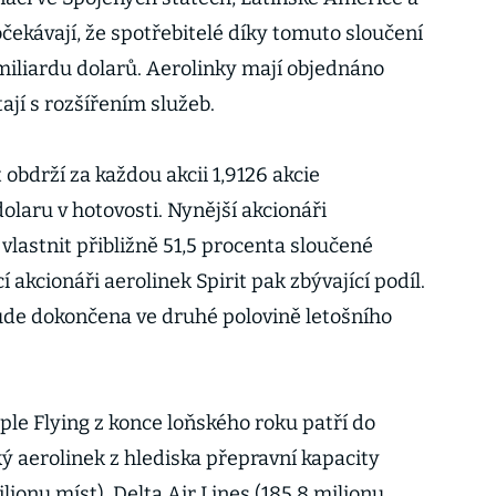
očekávají, že spotřebitelé díky tomuto sloučení
miliardu dolarů. Aerolinky mají objednáno
tají s rozšířením služeb.
 obdrží za každou akcii 1,9126 akcie
dolaru v hotovosti. Nynější akcionáři
vlastnit přibližně 51,5 procenta sloučené
í akcionáři aerolinek Spirit pak zbývající podíl.
ude dokončena ve druhé polovině letošního
ple Flying z konce loňského roku patří do
ý aerolinek z hlediska přepravní kapacity
lionu míst), Delta Air Lines (185,8 milionu