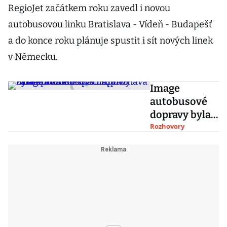
RegioJet začátkem roku zavedl i novou
autobusovou linku Bratislava - Vídeň - Budapešť
a do konce roku plánuje spustit i sít nových linek
v Německu.
Image
autobusové
dopravy byla
zpočátku
Rozhovory
špatná,
přiznává
zakladatel
FlixBusu
André
Schwämmlein