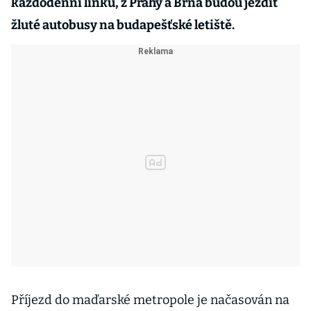
každodenní linku, z Prahy a Brna budou jezdit
žluté autobusy na budapešťské letiště.
Příjezd do maďarské metropole je načasován na