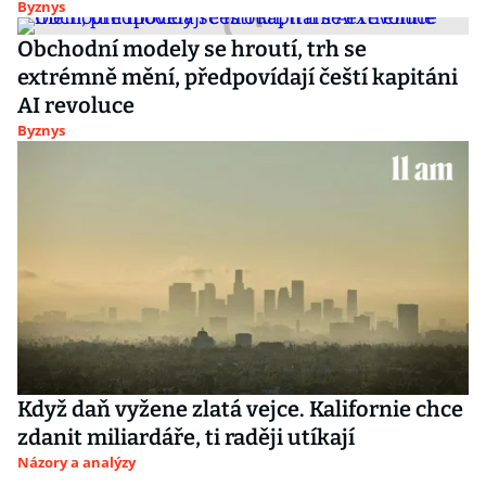
Byznys
Obchodní modely se hroutí, trh se
extrémně mění, předpovídají čeští kapitáni
AI revoluce
Byznys
Když daň vyžene zlatá vejce. Kalifornie chce
zdanit miliardáře, ti raději utíkají
Názory a analýzy