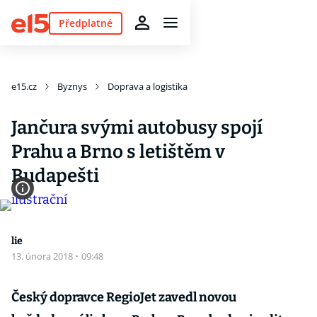
Předplatné
e15.cz
Byznys
Doprava a logistika
Jančura svými autobusy spojí
Prahu a Brno s letištěm v
Budapešti
lie
13. února 2018
·
09:48
Český dopravce RegioJet zavedl novou