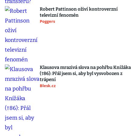
Robert Pattinson oživí kontroverzní
televizní fenomén
Poggers
Klausova mrazivá slova na pohřbu Knížáka
(†86): Přál jsem si, aby byl vysvobozen z
trápení
Blesk.cz