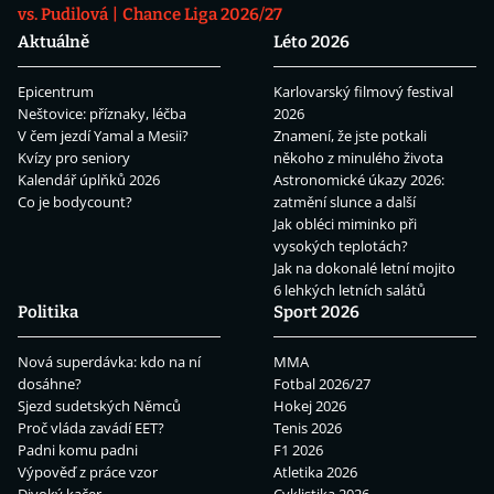
vs. Pudilová
Chance Liga 2026/27
Aktuálně
Léto 2026
Epicentrum
Karlovarský filmový festival
Neštovice: příznaky, léčba
2026
V čem jezdí Yamal a Mesii?
Znamení, že jste potkali
Kvízy pro seniory
někoho z minulého života
Kalendář úplňků 2026
Astronomické úkazy 2026:
Co je bodycount?
zatmění slunce a další
Jak obléci miminko při
vysokých teplotách?
Jak na dokonalé letní mojito
6 lehkých letních salátů
Politika
Sport 2026
Nová superdávka: kdo na ní
MMA
dosáhne?
Fotbal 2026/27
Sjezd sudetských Němců
Hokej 2026
Proč vláda zavádí EET?
Tenis 2026
Padni komu padni
F1 2026
Výpověď z práce vzor
Atletika 2026
Divoký kačer
Cyklistika 2026