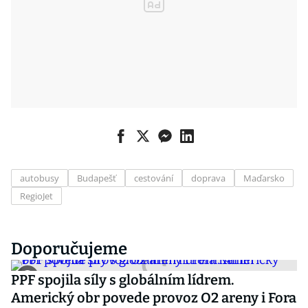
autobusy
Budapešť
cestování
doprava
Maďarsko
RegioJet
Doporučujeme
PPF spojila síly s globálním lídrem.
Americký obr povede provoz O2 areny i Fora