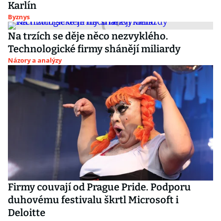
Karlín
Byznys
Na trzích se děje něco nezvyklého.
Technologické firmy shánějí miliardy
Názory a analýzy
Firmy couvají od Prague Pride. Podporu
duhovému festivalu škrtl Microsoft i
Deloitte