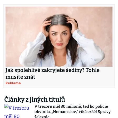
Jak spolehlivě zakryjete šediny? Tohle
musíte znát
Reklama
Články z jiných titulů
V trezoru měl 80 milionů, teď ho policie
obvinila. „Nemám slov,“ říká exšéf Správy
železnic