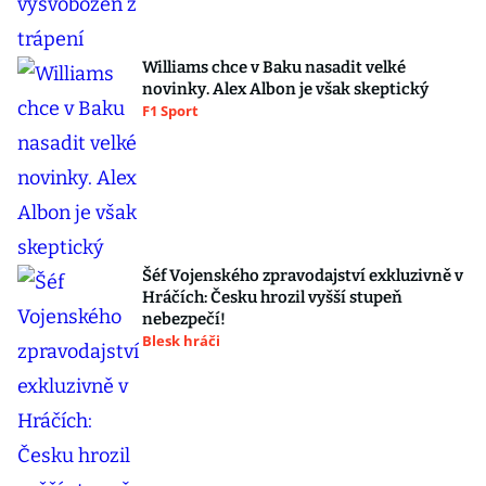
Williams chce v Baku nasadit velké
novinky. Alex Albon je však skeptický
F1 Sport
Šéf Vojenského zpravodajství exkluzivně v
Hráčích: Česku hrozil vyšší stupeň
nebezpečí!
Blesk hráči