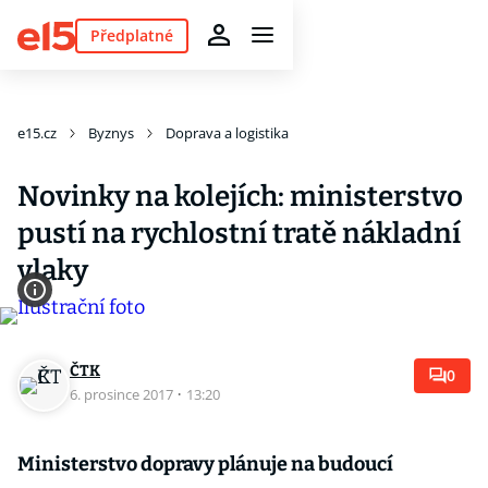
Předplatné
e15.cz
Byznys
Doprava a logistika
Novinky na kolejích: ministerstvo
pustí na rychlostní tratě nákladní
vlaky
ČTK
0
6. prosince 2017
·
13:20
Ministerstvo dopravy plánuje na budoucí