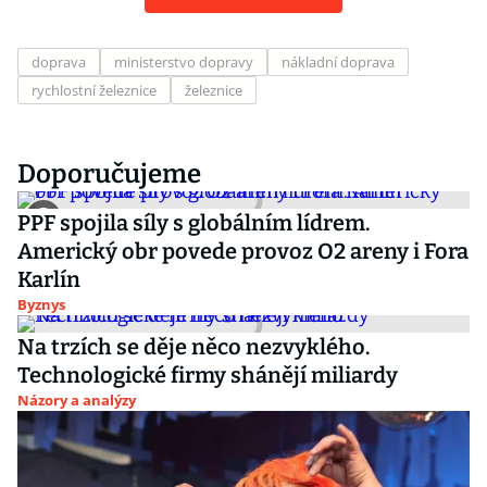
doprava
ministerstvo dopravy
nákladní doprava
rychlostní železnice
železnice
Doporučujeme
PPF spojila síly s globálním lídrem.
Americký obr povede provoz O2 areny i Fora
Karlín
Byznys
Na trzích se děje něco nezvyklého.
Technologické firmy shánějí miliardy
Názory a analýzy