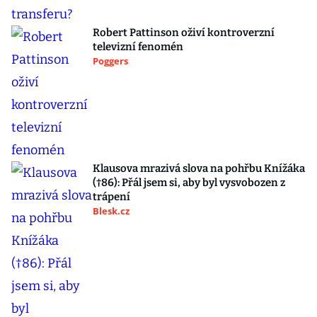
Robert Pattinson oživí kontroverzní
televizní fenomén
Poggers
Klausova mrazivá slova na pohřbu Knížáka
(†86): Přál jsem si, aby byl vysvobozen z
trápení
Blesk.cz