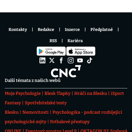
Kontakty
Redakce
Inzerce
Předplatné
RSS
Kariéra
Další témata z našich webů
Moje Psychologie
Blesk Tlapky
Hráči na Blesku
iSport
Fantasy
Spotřebitelské testy
Blesku
Nemovitosti
Psychologika - podcast rozbíjející
psychologické mýty
Fotbalové přestupy
ONLINE
Eventový prostor Level 9
OKTAGON 92: Szabová