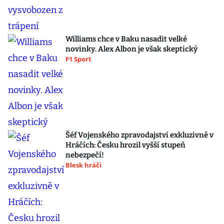
Williams chce v Baku nasadit velké
novinky. Alex Albon je však skeptický
F1 Sport
Šéf Vojenského zpravodajství exkluzivně v
Hráčích: Česku hrozil vyšší stupeň
nebezpečí!
Blesk hráči