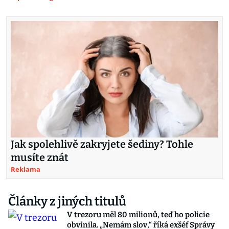
Jak spolehlivě zakryjete šediny? Tohle
musíte znát
Reklama
Články z jiných titulů
V trezoru měl 80 milionů, teď ho policie
obvinila. „Nemám slov,“ říká exšéf Správy