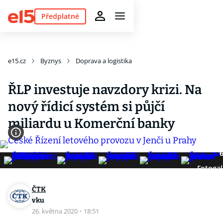
Předplatné
e15.cz
Byznys
Doprava a logistika
ŘLP investuje navzdory krizi. Na
nový řídicí systém si půjčí
miliardu u Komerční banky
Fotogal
ČTK
vku
26. května 2020
·
18:51