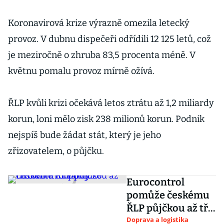
Koronavirová krize výrazně omezila letecký
provoz. V dubnu dispečeři odřídili 12 125 letů, což
je meziročně o zhruba 83,5 procenta méně. V
květnu pomalu provoz mírně ožívá.
ŘLP kvůli krizi očekává letos ztrátu až 1,2 miliardy
korun, loni mělo zisk 238 milionů korun. Podnik
nejspíš bude žádat stát, který je jeho
zřizovatelem, o půjčku.
Eurocontrol
pomůže českému
ŘLP půjčkou až tři
čtvrtě miliardy
Doprava a logistika