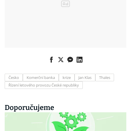
Česko
Komerční banka
krize
Jan Klas
Thales
Řízení letového provozu České republiky
Doporučujeme