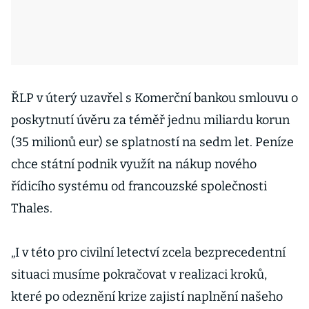
ŘLP v úterý uzavřel s Komerční bankou smlouvu o
poskytnutí úvěru za téměř jednu miliardu korun
(35 milionů eur) se splatností na sedm let. Peníze
chce státní podnik využít na nákup nového
řídicího systému od francouzské společnosti
Thales.
„I v této pro civilní letectví zcela bezprecedentní
situaci musíme pokračovat v realizaci kroků,
které po odeznění krize zajistí naplnění našeho