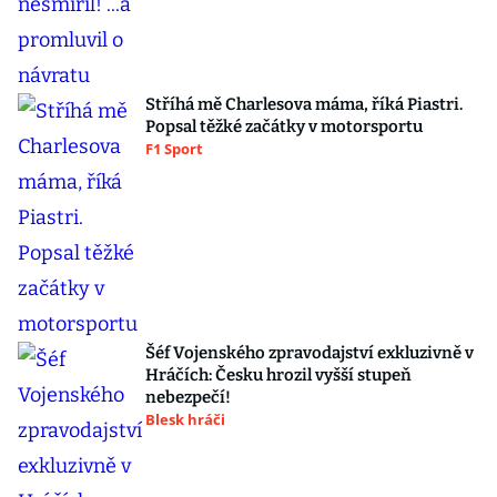
Stříhá mě Charlesova máma, říká Piastri.
Popsal těžké začátky v motorsportu
F1 Sport
Šéf Vojenského zpravodajství exkluzivně v
Hráčích: Česku hrozil vyšší stupeň
nebezpečí!
Blesk hráči