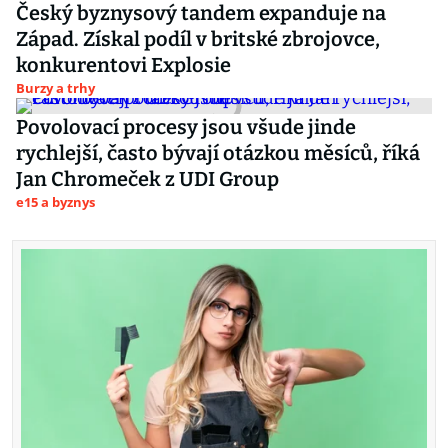
Český byznysový tandem expanduje na
Západ. Získal podíl v britské zbrojovce,
konkurentovi Explosie
Burzy a trhy
Povolovací procesy jsou všude jinde
rychlejší, často bývají otázkou měsíců, říká
Jan Chromeček z UDI Group
e15 a byznys