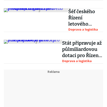
Šéf českého
Řízení
letového
provozu Klas
Doprava a logistika
končí jako
předseda
Stát připravuje až
Organizace
půlmiliardovou
evropských
dotaci pro Řízení
ŘLP
letového provozu
Doprava a logistika