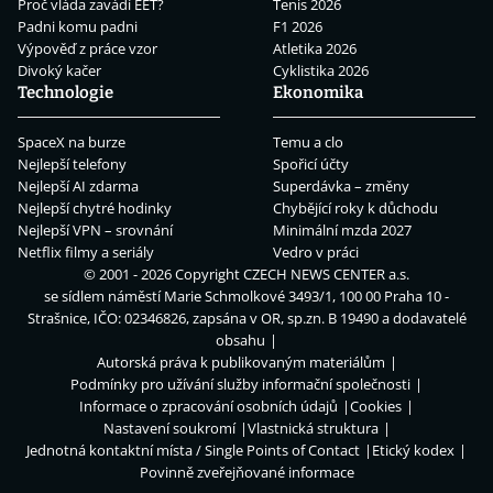
Proč vláda zavádí EET?
Tenis 2026
Padni komu padni
F1 2026
Výpověď z práce vzor
Atletika 2026
Divoký kačer
Cyklistika 2026
Technologie
Ekonomika
SpaceX na burze
Temu a clo
Nejlepší telefony
Spořicí účty
Nejlepší AI zdarma
Superdávka – změny
Nejlepší chytré hodinky
Chybějící roky k důchodu
Nejlepší VPN – srovnání
Minimální mzda 2027
Netflix filmy a seriály
Vedro v práci
© 2001 - 2026 Copyright
CZECH NEWS CENTER a.s.
se sídlem náměstí Marie Schmolkové 3493/1, 100 00 Praha 10 -
Strašnice, IČO: 02346826, zapsána v OR, sp.zn. B 19490 a dodavatelé
obsahu
Autorská práva k publikovaným materiálům
Podmínky pro užívání služby informační společnosti
Informace o zpracování osobních údajů
Cookies
Nastavení soukromí
Vlastnická struktura
Jednotná kontaktní místa / Single Points of Contact
Etický kodex
Povinně zveřejňované informace