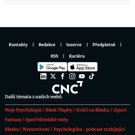
Kontakty
Redakce
Inzerce
Předplatné
RSS
Kariéra
Další témata z našich webů
Moje Psychologie
Blesk Tlapky
Hráči na Blesku
iSport
Fantasy
Spotřebitelské testy
Blesku
Nemovitosti
Psychologika - podcast rozbíjející