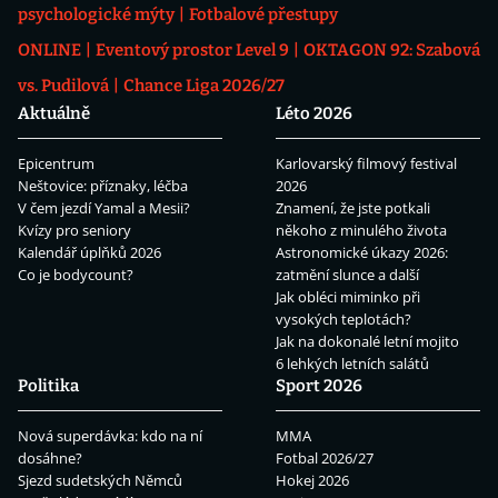
psychologické mýty
Fotbalové přestupy
ONLINE
Eventový prostor Level 9
OKTAGON 92: Szabová
vs. Pudilová
Chance Liga 2026/27
Aktuálně
Léto 2026
Epicentrum
Karlovarský filmový festival
Neštovice: příznaky, léčba
2026
V čem jezdí Yamal a Mesii?
Znamení, že jste potkali
Kvízy pro seniory
někoho z minulého života
Kalendář úplňků 2026
Astronomické úkazy 2026:
Co je bodycount?
zatmění slunce a další
Jak obléci miminko při
vysokých teplotách?
Jak na dokonalé letní mojito
6 lehkých letních salátů
Politika
Sport 2026
Nová superdávka: kdo na ní
MMA
dosáhne?
Fotbal 2026/27
Sjezd sudetských Němců
Hokej 2026