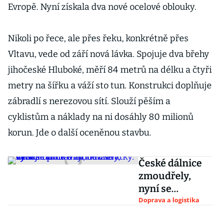
Evropě. Nyní získala dva nové ocelové oblouky.
Nikoli po řece, ale přes řeku, konkrétně přes
Vltavu, vede od září nová lávka. Spojuje dva břehy
jihočeské Hluboké, měří 84 metrů na délku a čtyři
metry na šířku a váží sto tun. Konstrukci doplňuje
zábradlí s nerezovou sítí. Slouží pěším a
cyklistům a náklady na ni dosáhly 80 milionů
korun. Jde o další oceněnou stavbu.
České dálnice
zmoudřely,
nyní se
přidávají
Doprava a logistika
i křižovatky.