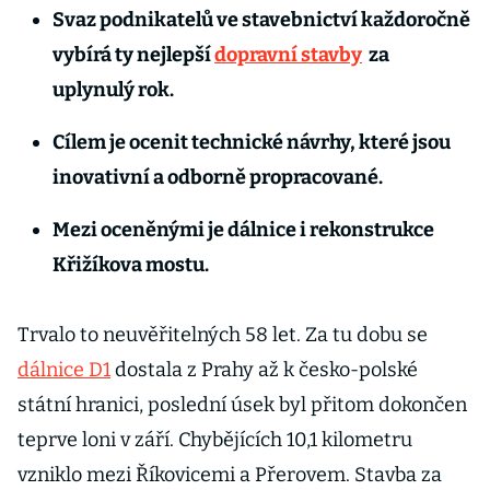
Svaz podnikatelů ve stavebnictví každoročně
vybírá ty nejlepší
dopravní stavby
za
uplynulý rok.
Cílem je ocenit technické návrhy, které jsou
inovativní a odborně propracované.
Mezi oceněnými je dálnice i rekonstrukce
Křižíkova mostu.
Trvalo to neuvěřitelných 58 let. Za tu dobu se
dálnice D1
dostala z Prahy až k česko-polské
státní hranici, poslední úsek byl přitom dokončen
teprve loni v září. Chybějících 10,1 kilometru
vzniklo mezi Říkovicemi a Přerovem. Stavba za