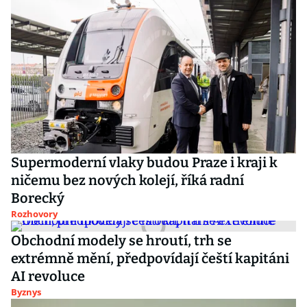
Supermoderní vlaky budou Praze i kraji k
ničemu bez nových kolejí, říká radní
Borecký
Rozhovory
Obchodní modely se hroutí, trh se
extrémně mění, předpovídají čeští kapitáni
AI revoluce
Byznys