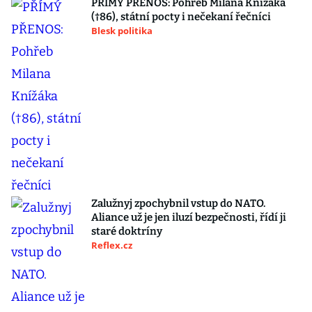
PŘÍMÝ PŘENOS: Pohřeb Milana Knížáka
(†86), státní pocty i nečekaní řečníci
Blesk politika
Zalužnyj zpochybnil vstup do NATO.
Aliance už je jen iluzí bezpečnosti, řídí ji
staré doktríny
Reflex.cz