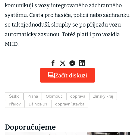
komunikují s vozy integrovaného záchranného
systému. Cesta pro hasiče, policii nebo záchranku
se tak zjednoduší, sloupky se po příjezdu vozu
automaticky zasunou. Totéž platí i pro vozidla
MHD.
Začít diskuzi
Česko
Praha
Olomouc
doprava
Zlínský kraj
Přerov
Dálnice D1
dopravní stavba
Doporučujeme