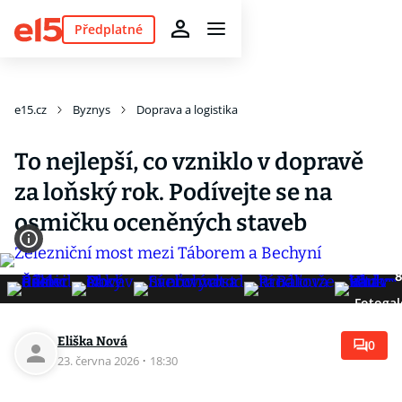
Předplatné
e15.cz
Byznys
Doprava a logistika
To nejlepší, co vzniklo v dopravě
za loňský rok. Podívejte se na
osmičku oceněných staveb
8
Fotogal
Eliška Nová
0
23. června 2026
·
18:30