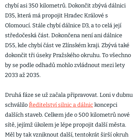
chybí asi 350 kilometrů. Dokončit zbývá dálnici
D35, která má propojit Hradec Králové s
Olomoucí. Stále chybí dálnice D3, a to celá její
středočeská část. Dokončena není ani dálnice
D55, kde chybí část ve Zlínském kraji. Zbývá také
dokončit tři úseky Pražského okruhu. To všechno
by se podle odhadů mohlo zvládnout mezi lety
2033 až 2035.
Druhá fáze se už začala připravovat. Loni v dubnu
schválilo
Ředitelství silnic a dálnic
koncepci
dalších staveb. Celkem jde o 500 kilometrů nové
sítě, jejímž úkolem je lépe propojit další města.
Měl by tak vzniknout další, tentokrát širší okruh