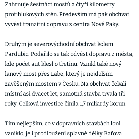
Zahrnuje šestnáct mostů a čtyři kilometry
protihlukových stěn. Především má pak obchvat
vyvést tranzitní dopravu z centra Nové Paky.
Druhým je severovýchodní obchvat kolem
Pardubic. Podařilo se tak odvést dopravu z města,
kde počet aut klesl o třetinu. Vznikl také nový
lanový most přes Labe, který je nejdelším
zavěšeným mostem v Česku. Na obchvat čekali
místní asi dvacet let, samotná stavba trvala tři
roky. Celková investice činila 1,7 miliardy korun.
Tím nejlepším, co v dopravních stavbách loni
vzniklo, je i prodloužení splavné délky Baťova