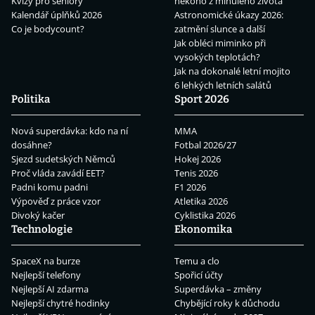
Kvízy pro seniory
někoho z minulého života
Kalendář úplňků 2026
Astronomické úkazy 2026:
Co je bodycount?
zatmění slunce a další
Jak obléci miminko při
vysokých teplotách?
Jak na dokonalé letní mojito
6 lehkých letních salátů
Politika
Sport 2026
Nová superdávka: kdo na ní
MMA
dosáhne?
Fotbal 2026/27
Sjezd sudetských Němců
Hokej 2026
Proč vláda zavádí EET?
Tenis 2026
Padni komu padni
F1 2026
Výpověď z práce vzor
Atletika 2026
Divoký kačer
Cyklistika 2026
Technologie
Ekonomika
SpaceX na burze
Temu a clo
Nejlepší telefony
Spořicí účty
Nejlepší AI zdarma
Superdávka – změny
Nejlepší chytré hodinky
Chybějící roky k důchodu