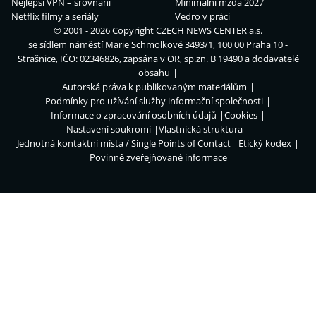
Nejlepší VPN – srovnání
Minimální mzda 2027
Netflix filmy a seriály
Vedro v práci
© 2001 - 2026 Copyright
CZECH NEWS CENTER a.s.
se sídlem náměstí Marie Schmolkové 3493/1, 100 00 Praha 10 -
Strašnice, IČO: 02346826, zapsána v OR, sp.zn. B 19490 a dodavatelé
obsahu
Autorská práva k publikovaným materiálům
Podmínky pro užívání služby informační společnosti
Informace o zpracování osobních údajů
Cookies
Nastavení soukromí
Vlastnická struktura
Jednotná kontaktní místa / Single Points of Contact
Etický kodex
Povinně zveřejňované informace