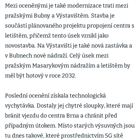
Varují řidiče
Mezi oceněnými je také modernizace trati mezi
dřív, než se
pražskými Bubny a Výstavištěm. Stavba je
vyděsí
součástí plánovaného projektu propojení centra s
letištěm, přičemž tento úsek vznikl jako
novostavba. Na Výstavišti je také nová zastávka a
v Bubnech nové nádraží. Celý úsek mezi
pražským Masarykovým nádražím a letištěm by
měl být hotový v roce 2032.
Poslední ocenění získala technologická
vychytávka. Dostaly jej chytré sloupky, které mají
bránit vjezdu do centra Brna a chránit před
případným útokem. Místo starých výsuvných jsou
tu dnes takové, které prostřednictvím 5G sítě