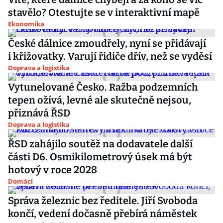
stavělo? Otestujte se v interaktivní mapě
Ekonomika
České dálnice zmoudřely, nyní se přidávají
i křižovatky. Varují řidiče dřív, než se vyděsí
Doprava a logistika
Vytunelované Česko. Ražba podzemních
tepen ožívá, levné ale skutečně nejsou,
přiznává ŘSD
Doprava a logistika
ŘSD zahájilo soutěž na dodavatele další
části D6. Osmikilometrový úsek má být
hotový v roce 2028
Domácí
Správa železnic bez ředitele. Jiří Svoboda
končí, vedení dočasně přebírá náměstek