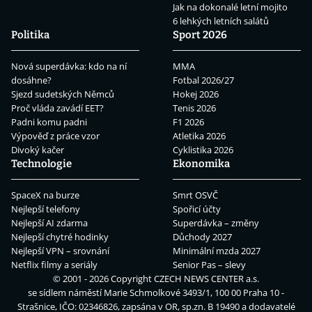
Jak na dokonalé letní mojito
6 lehkých letních salátů
Politika
Sport 2026
Nová superdávka: kdo na ní
MMA
dosáhne?
Fotbal 2026/27
Sjezd sudetských Němců
Hokej 2026
Proč vláda zavádí EET?
Tenis 2026
Padni komu padni
F1 2026
Výpověď z práce vzor
Atletika 2026
Divoký kačer
Cyklistika 2026
Technologie
Ekonomika
SpaceX na burze
Smrt OSVČ
Nejlepší telefony
Spořicí účty
Nejlepší AI zdarma
Superdávka – změny
Nejlepší chytré hodinky
Důchody 2027
Nejlepší VPN – srovnání
Minimální mzda 2027
Netflix filmy a seriály
Senior Pas – slevy
© 2001 - 2026 Copyright
CZECH NEWS CENTER a.s.
se sídlem náměstí Marie Schmolkové 3493/1, 100 00 Praha 10 -
Strašnice, IČO: 02346826, zapsána v OR, sp.zn. B 19490 a dodavatelé