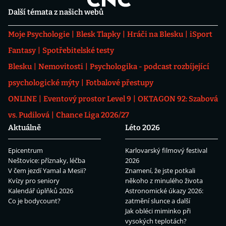
Další témata z našich webů
Moje Psychologie
Blesk Tlapky
Hráči na Blesku
iSport
Fantasy
Spotřebitelské testy
Blesku
Nemovitosti
Psychologika - podcast rozbíjející
psychologické mýty
Fotbalové přestupy
ONLINE
Eventový prostor Level 9
OKTAGON 92: Szabová
vs. Pudilová
Chance Liga 2026/27
Aktuálně
Léto 2026
Epicentrum
Karlovarský filmový festival
Neštovice: příznaky, léčba
2026
V čem jezdí Yamal a Mesii?
Znamení, že jste potkali
Kvízy pro seniory
někoho z minulého života
Kalendář úplňků 2026
Astronomické úkazy 2026:
Co je bodycount?
zatmění slunce a další
Jak obléci miminko při
vysokých teplotách?