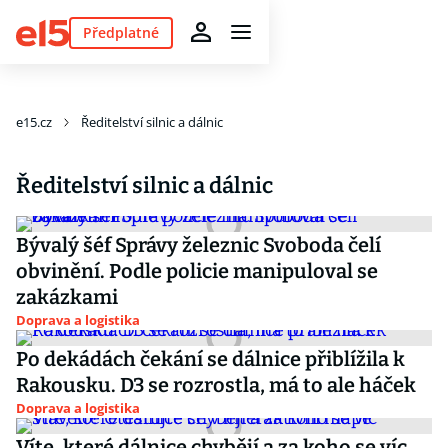
Předplatné
e15.cz
Ředitelství silnic a dálnic
Ředitelství silnic a dálnic
Bývalý šéf Správy železnic Svoboda čelí
obvinění. Podle policie manipuloval se
zakázkami
Doprava a logistika
Po dekádách čekání se dálnice přiblížila k
Rakousku. D3 se rozrostla, má to ale háček
Doprava a logistika
Víte, které dálnice chybějí a za koho se víc