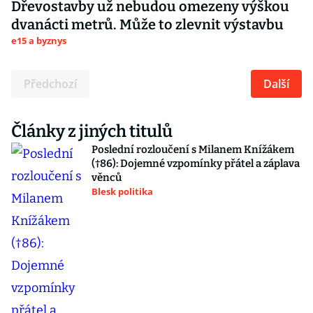
Dřevostavby už nebudou omezeny výškou
dvanácti metrů. Může to zlevnit výstavbu
e15 a byznys
Předchozí
Další
Články z jiných titulů
Poslední rozloučení s Milanem Knížákem
(†86): Dojemné vzpomínky přátel a záplava
věnců
Blesk politika