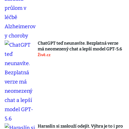
ChatGPT teď neunavíte. Bezplatná verze
má neomezený chat a lepší model GPT-5.6
Živě.cz
Haraslín si zaslouží odejít. Výhra je to i pro