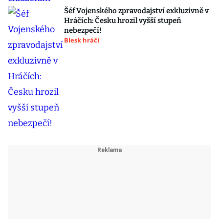
Šéf Vojenského zpravodajství exkluzivně v
Hráčích: Česku hrozil vyšší stupeň
nebezpečí!
Blesk hráči