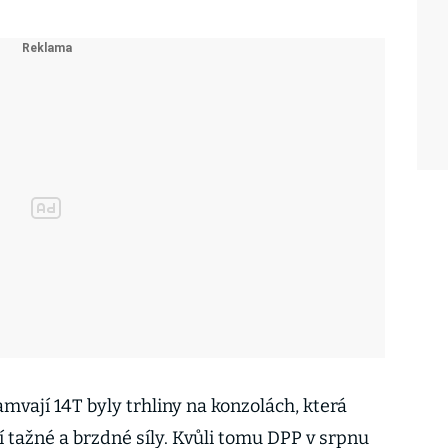
ají 14T byly trhliny na konzolách, která
 tažné a brzdné síly. Kvůli tomu DPP v srpnu