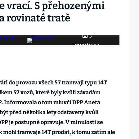
e vrací. S přehozenými
 rovinaté tratě
5
Fotogalerie
átí do provozu všech 57 tramvají typu 14T
lkem 57 vozů, které byly kvůli závadám
 42. Informovala o tom mluvčí DPP Aneta
ýt před několika lety odstaveny kvůli
P je postupně opravuje. V minulosti se
k mohl tramvaje 14T prodat, k tomu zatím ale