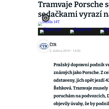
Tramvaje Porsche s
sedačkami vyrazí na
ČTK
2. dubna 2019
·
14:30
Pražský dopravní podnik vr
známých jako Porsche. Z ce
odstaveny, jich opět jezdí
Řehková. Tramvaje musely b
poruchám na podvozcích, DP
objevily úvahy, že by podni