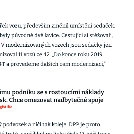
třek vozu, především změnil umístění sedaček.
byly původně dvě lavice. Cestující si stěžovali,
. V modernizovaných vozech jsou sedačky jen
izoval 11 vozů ze 42. „Do konce roku 2019
14T a provedeme dalších osm modernizací,“
mu podniku se s rostoucími náklady
zisk. Chce omezovat nadbytečné spoje
gistika
podvozek a ničí tak koleje. DPP je proto