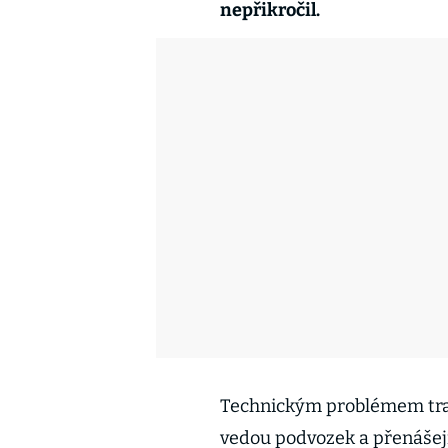
nepřikročil.
Technickým problémem tramv
vedou podvozek a přenášejí