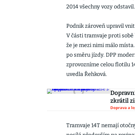
2014 všechny vozy odstavil.
Podnik zároveň upravil vni
V části tramvaje proti sobě 
že je mezi nimi málo místa
po směru jízdy. DPP modern
zprovozníme celou flotilu 
uvedla Řehková.
Dopravní
zkrátil 
Doprava a lo
Tramvaje 14T nemají otočný 