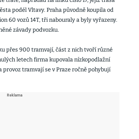
 tratě, například na linku číslo 17, jejíž trasa
sta podél Vltavy. Praha původně koupila od
n 60 vozů 14T, tři nabouraly a byly vyřazeny.
íněné závady podvozku.
 přes 900 tramvají, část z nich tvoří různé
nulých letech firma kupovala nízkopodlažní
a provoz tramvají se v Praze ročně pohybují