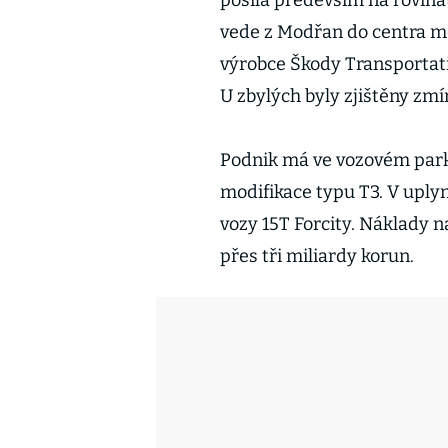
posílá především na rovinaté
vede z Modřan do centra mě
výrobce Škody Transportatio
U zbylých byly zjištěny zm
Podnik má ve vozovém parku
modifikace typu T3. V uply
vozy 15T Forcity. Náklady n
přes tři miliardy korun.