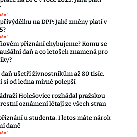
?
nání
přivýdělku na DPP: Jaké změny platí v
5?
nání
aňovém přiznání chybujeme? Komu se
paušální daň a co letošek znamená pro
íky?
 daň ušetří živnostníkům až 80 tisíc.
 si od ledna mírně polepší
ádraží Holešovice rozhádal pražskou
 Trestní oznámení létají ze všech stran
řiznání u studenta. I letos máte nárok
ní daně
nání