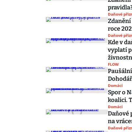
pravidla
Daňové přiz
Zdanění 
roce 202
Daňové přiz
Kde v d
vyplatí 
živnostn
FLOW
Paušální
Dohodáři
Domácí
Spor o N
koalici.
Domácí
Daňové p
na vráce
Daňové přiz