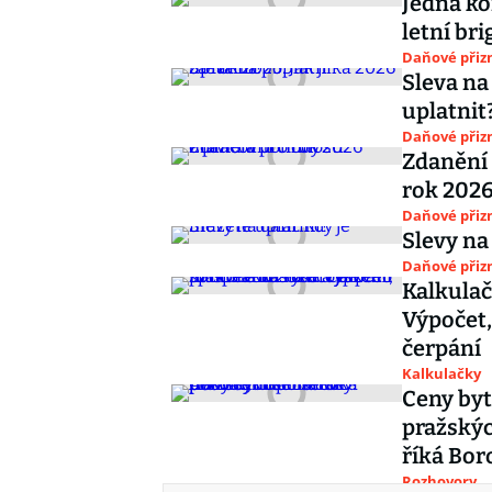
Jedna ko
letní br
Daňové přiz
Sleva na
uplatnit
Daňové přiz
Zdanění 
rok 202
Daňové přiz
Slevy na
Daňové přiz
Kalkulač
Výpočet,
čerpání
Kalkulačky
Ceny byt
pražskýc
říká Bor
Rozhovory