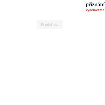
přiznání
Vyděláváme
Předchozí