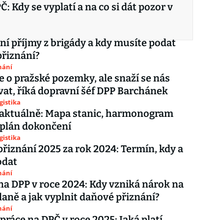
Č: Kdy se vyplatí a na co si dát pozor v
aní příjmy z brigády a kdy musíte podat
řiznání?
nání
 o pražské pozemky, ale snaží se nás
at, říká dopravní šéf DPP Barchánek
gistika
 aktuálně: Mapa stanic, harmonogram
 plán dokončení
gistika
řiznání 2025 za rok 2024: Termín, kdy a
odat
nání
na DPP v roce 2024: Kdy vzniká nárok na
daně a jak vyplnit daňové přiznání?
nání
práce na DPČ v roce 2025: Jaká platí