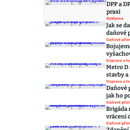
DPP a DP
praxi
Reklama
Jak se d
daňové p
Daňové přiz
Bojujeme
vyšachov
Doprava a lo
Metro D
stavby a
Doprava a lo
Daňové p
jak ho p
Daňové přiz
Brigáda 
vrácení 
Daňové přiz
Zdanění 