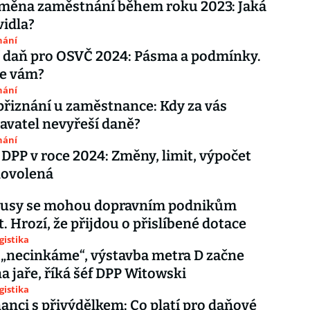
změna zaměstnání během roku 2023: Jaká
vidla?
nání
 daň pro OSVČ 2024: Pásma a podmínky.
se vám?
nání
řiznání u zaměstnance: Kdy za vás
vatel nevyřeší daně?
nání
 DPP v roce 2024: Změny, limit, výpočet
dovolená
busy se mohou dopravním podnikům
t. Hrozí, že přijdou o přislíbené dotace
gistika
„necinkáme“, výstavba metra D začne
na jaře, říká šéf DPP Witowski
gistika
nci s přivýdělkem: Co platí pro daňové