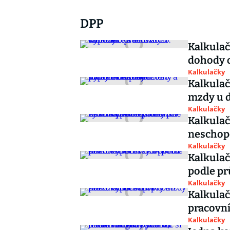
DPP
Kalkulač
dohody o
Kalkulačky
Kalkulač
mzdy u 
Kalkulačky
Kalkulač
neschope
Kalkulačky
Kalkula
podle p
Kalkulačky
Kalkulač
pracovn
Kalkulačky