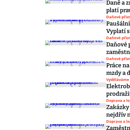
Daně a 
platí pra
Daňové přiz
Paušální
Vyplatí 
Daňové přiz
Daňové p
zaměstna
Daňové přiz
Práce na
mzdy a 
Vyděláváme
Elektro
prodraži
Doprava a lo
Zakázky 
nejdřív 
Doprava a lo
Zaměstna