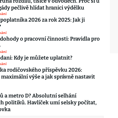
runa rozdílu, tisíce v odvodech. Proč si u
igády pečlivě hlídat hranici výdělku
nání
 poplatníka 2026 za rok 2025: Jak ji
?
nání
dohody o pracovní činnosti: Pravidla pro
6
nání
 dani: Kdy je můžete uplatnit?
nání
ka rodičovského příspěvku 2026:
 maximální výše a jak správně nastavit
ů a metro D? Absolutní selhání
h politiků. Havlíček umí selsky počítat,
ovka