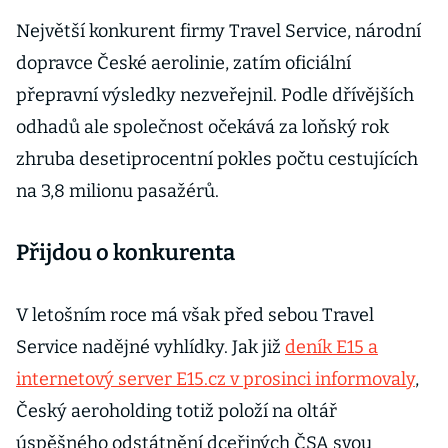
Největší konkurent firmy Travel Service, národní
dopravce České aerolinie, zatím oficiální
přepravní výsledky nezveřejnil. Podle dřívějších
odhadů ale společnost očekává za loňský rok
zhruba desetiprocentní pokles počtu cestujících
na 3,8 milionu pasažérů.
Přijdou o konkurenta
V letošním roce má však před sebou Travel
Service nadějné vyhlídky. Jak již
deník E15 a
internetový server E15.cz v prosinci informovaly
,
Český aeroholding totiž položí na oltář
úspěšného odstátnění dceřiných ČSA svou