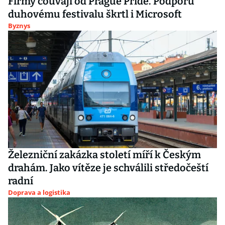
Firmy couvají od Prague Pride. Podporu
duhovému festivalu škrtl i Microsoft
Byznys
Železniční zakázka století míří k Českým
drahám. Jako vítěze je schválili středočeští
radní
Doprava a logistika