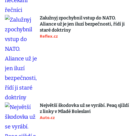
Zalužnyj zpochybnil vstup do NATO.
Aliance už je jen iluzí bezpečnosti, řídí ji
staré doktríny
Reflex.cz
Největší škodovka už se vyrábí. Peaq sjíždí
z linky v Mladé Boleslavi
Auto.cz