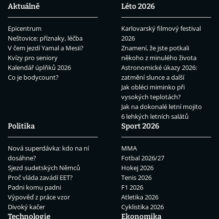
Aktuálně
Léto 2026
Epicentrum
Karlovarský filmový festival
Neštovice: příznaky, léčba
2026
V čem jezdí Yamal a Mesii?
Znamení, že jste potkali
Kvízy pro seniory
někoho z minulého života
Kalendář úplňků 2026
Astronomické úkazy 2026:
Co je bodycount?
zatmění slunce a další
Jak obléci miminko při
vysokých teplotách?
Jak na dokonalé letní mojito
6 lehkých letních salátů
Politika
Sport 2026
Nová superdávka: kdo na ní
MMA
dosáhne?
Fotbal 2026/27
Sjezd sudetských Němců
Hokej 2026
Proč vláda zavádí EET?
Tenis 2026
Padni komu padni
F1 2026
Výpověď z práce vzor
Atletika 2026
Divoký kačer
Cyklistika 2026
Technologie
Ekonomika