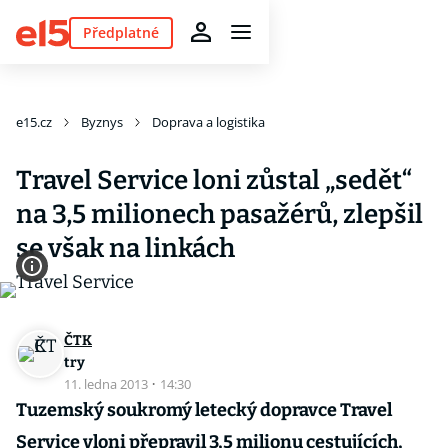
Předplatné
e15.cz
Byznys
Doprava a logistika
Travel Service loni zůstal „sedět“
na 3,5 milionech pasažérů, zlepšil
se však na linkách
ČTK
try
11. ledna 2013
·
14:30
Tuzemský soukromý letecký dopravce Travel
Service vloni přepravil 3,5 milionu cestujících,