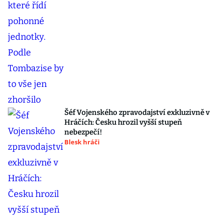
Šéf Vojenského zpravodajství exkluzivně v
Hráčích: Česku hrozil vyšší stupeň
nebezpečí!
Blesk hráči