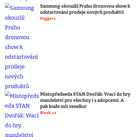
Samsung okouzlil Prahu dronovou show k
odstartování prodeje nových produktů
Poggers
Místopředseda STAN Dvořák: Vrací do hry
manželství pro všechny i s adopcemi. A
pak bude mít veselku!
Blesk.cz