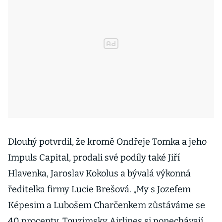
Dlouhý potvrdil, že kromě Ondřeje Tomka a jeho
Impuls Capital, prodali své podíly také Jiří
Hlavenka, Jaroslav Kokolus a bývalá výkonná
ředitelka firmy Lucie Brešová. „My s Jozefem
Képesim a Lubošem Charčenkem zůstáváme se
40 procenty, Touzimsky Airlines si ponechávají