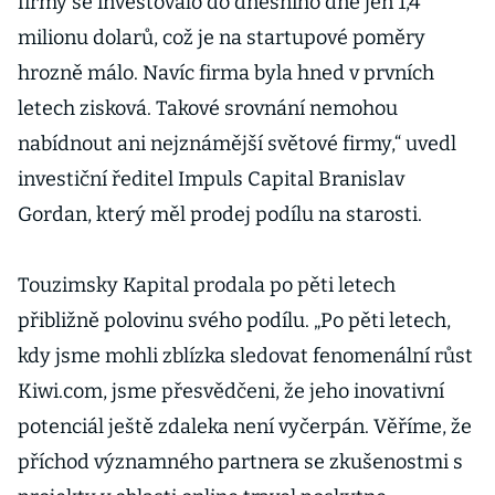
firmy se investovalo do dnešního dne jen 1,4
milionu dolarů, což je na startupové poměry
hrozně málo. Navíc firma byla hned v prvních
letech zisková. Takové srovnání nemohou
nabídnout ani nejznámější světové firmy,“ uvedl
investiční ředitel Impuls Capital Branislav
Gordan, který měl prodej podílu na starosti.
Touzimsky Kapital prodala po pěti letech
přibližně polovinu svého podílu. „Po pěti letech,
kdy jsme mohli zblízka sledovat fenomenální růst
Kiwi.com, jsme přesvědčeni, že jeho inovativní
potenciál ještě zdaleka není vyčerpán. Věříme, že
příchod významného partnera se zkušenostmi s