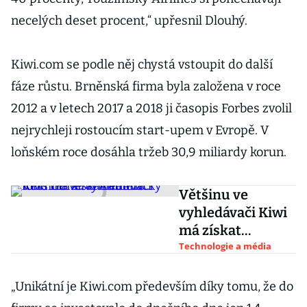
necelých deset procent,“ upřesnil Dlouhý.
Kiwi.com se podle něj chystá vstoupit do další
fáze růstu. Brněnská firma byla založena v roce
2012 a v letech 2017 a 2018 ji časopis Forbes zvolil
nejrychleji rostoucím start-upem v Evropě. V
loňském roce dosáhla tržeb 30,9 miliardy korun.
Většinu ve
vyhledávači Kiwi
má získat
americký fond
Technologie a média
General Atlantic
„Unikátní je Kiwi.com především díky tomu, že do