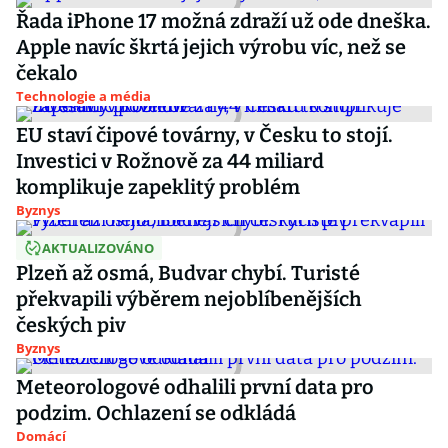
Řada iPhone 17 možná zdraží už ode dneška.
Apple navíc škrtá jejich výrobu víc, než se
čekalo
Technologie a média
EU staví čipové továrny, v Česku to stojí.
Investici v Rožnově za 44 miliard
komplikuje zapeklitý problém
Byznys
AKTUALIZOVÁNO
Plzeň až osmá, Budvar chybí. Turisté
překvapili výběrem nejoblíbenějších
českých piv
Byznys
Meteorologové odhalili první data pro
podzim. Ochlazení se odkládá
Domácí