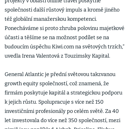
projekty v oblasti online travel poskytne
společnosti další růstový impuls a kromě jiného
též globální manažerskou kompetenci.
Ponecháváme si proto zhruba polovinu majetkové
účasti a těšíme se na možnost podílet se na
budoucím úspěchu Kiwi.com na světových trzích,“
uvedla Irena Valentová z Touzimsky Kapital.
General Atlantic je přední světovou takzvanou
growth equity společností, což znamená, že
firmám poskytuje kapitál a strategickou podporu
k jejich růstu. Spolupracuje s více než 150
investičními profesionály po celém světě. Za 40
let investovala do více než 350 společností, mezi