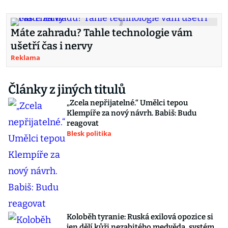
Máte zahradu? Tahle technologie vám
ušetří čas i nervy
Reklama
Články z jiných titulů
„Zcela nepřijatelné.“ Umělci tepou
Klempíře za nový návrh. Babiš: Budu
reagovat
Blesk politika
Koloběh tyranie: Ruská exilová opozice si
jen dělí kůži nezabitého medvěda, systém