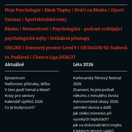
Moje Psychologie
Blesk Tlapky
Hráči na Blesku
iSport
Fantasy
Spotřebitelské testy
Blesku
Nemovitosti
Psychologika - podcast rozbíjející
psychologické mýty
Fotbalové přestupy
ONLINE
Eventový prostor Level 9
OKTAGON 92: Szabová
vs. Pudilová
Chance Liga 2026/27
Aktuálně
Léto 2026
Epicentrum
Karlovarský filmový festival
Neštovice: příznaky, léčba
2026
V čem jezdí Yamal a Mesii?
Znamení, že jste potkali
Kvízy pro seniory
někoho z minulého života
Kalendář úplňků 2026
Astronomické úkazy 2026:
Co je bodycount?
zatmění slunce a další
Jak obléci miminko při
vysokých teplotách?
Jak na dokonalé letní mojito
6 lehkých letních salátů