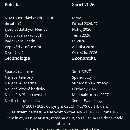
Politika
Sport 2026
Nová superdávka: kdo na ní
MMA
dosáhne?
Fotbal 2026/27
Sjezd sudetských Němců
Hokej 2026
Proč vláda zavádí EET?
Tenis 2026
Padni komu padni
F1 2026
Výpověď z práce vzor
Atletika 2026
Divoký kačer
Cyklistika 2026
Technologie
Ekonomika
SpaceX na burze
Smrt OSVČ
Nejlepší telefony
Spořicí účty
Nejlepší AI zdarma
Superdávka – změny
Nejlepší chytré hodinky
Důchody 2027
Nejlepší VPN – srovnání
Minimální mzda 2027
Netflix filmy a seriály
Senior Pas – slevy
© 2001 - 2026 Copyright
CZECH NEWS CENTER a.s.
se sídlem náměstí Marie Schmolkové 3493/1, 100 00 Praha 10 -
Strašnice, IČO: 02346826, zapsána v OR, sp.zn. B 19490 a dodavatelé
obsahu
Autorská práva k publikovaným materiálům