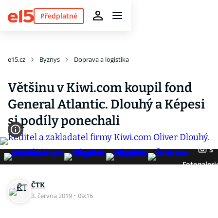
Předplatné
e15.cz
Byznys
Doprava a logistika
Většinu v Kiwi.com koupil fond
General Atlantic. Dlouhý a Képesi
si podíly ponechali
5
Fotogaleri
ČTK
3. června 2019
·
09:16