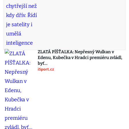
ZLATÁ PÍŠŤALKA: Nepřesný Wulkan v
Edenu, Kubečka v Hradci premiéru zvládl,
byť…
iSport.cz