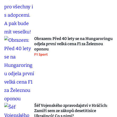
Obrazem: Před 40 lety se na Hungaroringu
odjela první velká cena F1 za Železnou
oponou
F1 Sport
Šéf Vojenského zpravodajství v Hráčích:
Zamíří sem ze zákopů desetitisíce
Ukrajinců! Co s nimi?