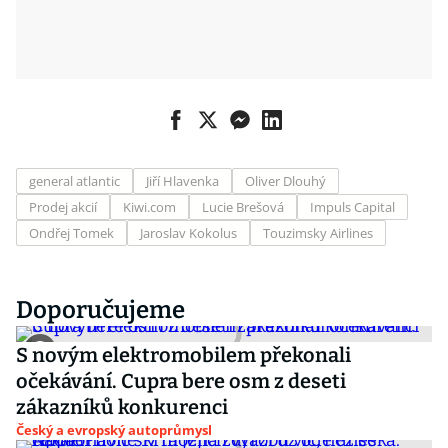
general atlantic
Jiří Hlavenka
Oliver Dlouhý
Prodej akcií
Kiwi.com
Lucie Brešová
Impuls Capital
Ondřej Tomek
Jaroslav Kokolus
Touzimsky Airlines
Doporučujeme
S novým elektromobilem překonali
očekávání. Cupra bere osm z deseti
zákazníků konkurenci
Český a evropský autoprůmysl