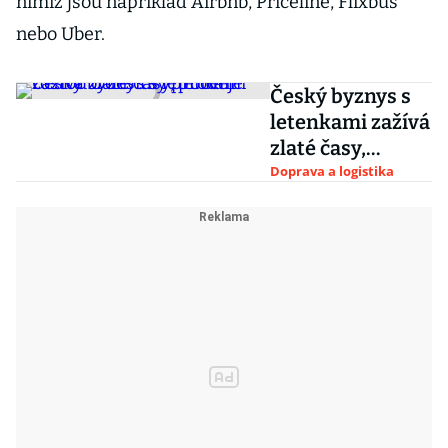
nimiž jsou například Airbnb, Priceline, Flixbus
nebo Uber.
Český byznys s
letenkami zažívá
zlaté časy,
prodeje rostou o
Doprava a logistika
desítky procent