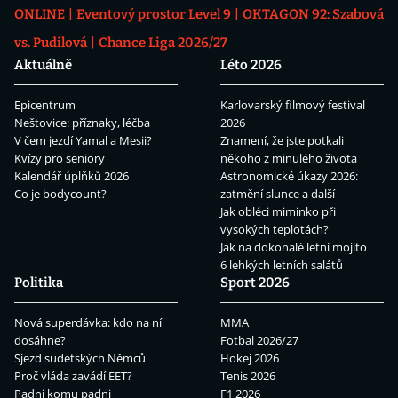
ONLINE
Eventový prostor Level 9
OKTAGON 92: Szabová
vs. Pudilová
Chance Liga 2026/27
Aktuálně
Léto 2026
Epicentrum
Karlovarský filmový festival
Neštovice: příznaky, léčba
2026
V čem jezdí Yamal a Mesii?
Znamení, že jste potkali
Kvízy pro seniory
někoho z minulého života
Kalendář úplňků 2026
Astronomické úkazy 2026:
Co je bodycount?
zatmění slunce a další
Jak obléci miminko při
vysokých teplotách?
Jak na dokonalé letní mojito
6 lehkých letních salátů
Politika
Sport 2026
Nová superdávka: kdo na ní
MMA
dosáhne?
Fotbal 2026/27
Sjezd sudetských Němců
Hokej 2026
Proč vláda zavádí EET?
Tenis 2026
Padni komu padni
F1 2026