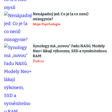
Nenápadný jed: Co je (a co není)
misogynie?
Moje Psychologie
Synology má „novou“ řadu NASů. Modely
Neo+ lákají výkonem, SSD a vyměnitelnou
RAM
Živě.cz