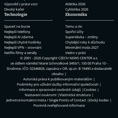
Výpověď z práce vzor
Atletika 2026
Divoký kačer
Cyklistika 2026
Technologie
Ekonomika
SpaceX na burze
Temu a clo
Nejlepší telefony
Spořicí účty
Nejlepší AI zdarma
Superdávka – změny
Nejlepší chytré hodinky
Chybějící roky k důchodu
Nejlepší VPN – srovnání
Minimální mzda 2027
Netflix filmy a seriály
Vedro v práci
© 2001 - 2026 Copyright
CZECH NEWS CENTER a.s.
se sídlem náměstí Marie Schmolkové 3493/1, 100 00 Praha 10 -
Strašnice, IČO: 02346826, zapsána v OR, sp.zn. B 19490 a dodavatelé
obsahu
Autorská práva k publikovaným materiálům
Podmínky pro užívání služby informační společnosti
Informace o zpracování osobních údajů
Cookies
Nastavení soukromí
Vlastnická struktura
Jednotná kontaktní místa / Single Points of Contact
Etický kodex
Povinně zveřejňované informace