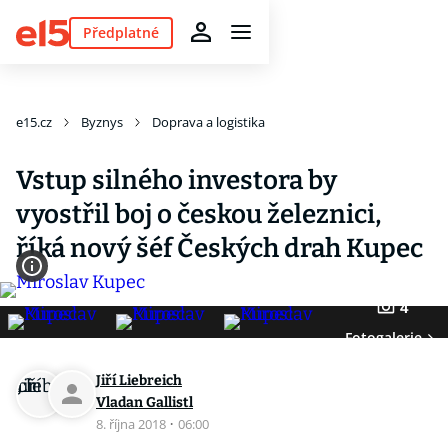
Předplatné
e15.cz
Byznys
Doprava a logistika
Vstup silného investora by
vyostřil boj o českou železnici,
říká nový šéf Českých drah Kupec
4
Fotogalerie
Jiří Liebreich
Vladan Gallistl
8. října 2018
·
06:00