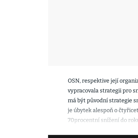
OSN, respektive její organi
vypracovala strategii pro s
má být původní strategie sn
je úbytek alespoň o čtyřice
70procentní snížení do rok