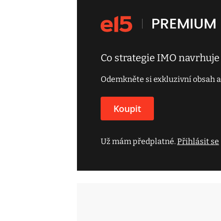
Co strategie IMO navrhuje
Odemkněte si exkluzivní obsah a
Koupit
Už mám předplatné.
Přihlásit se