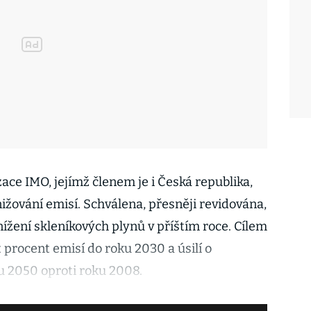
zace IMO, jejímž členem je i Česká republika,
nižování emisí. Schválena, přesněji revidována,
ížení skleníkových plynů v příštím roce. Cílem
t procent emisí do roku 2030 a úsilí o
u 2050 oproti roku 2008.