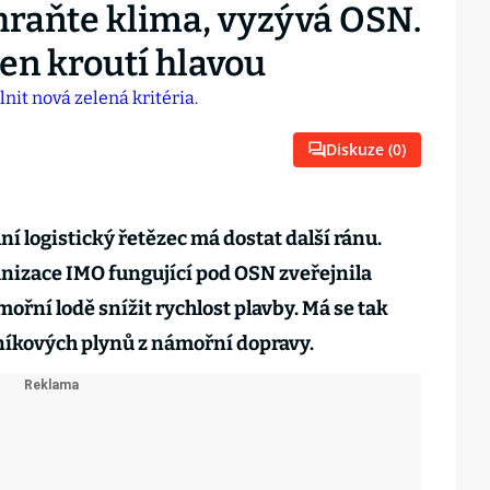
hraňte klima, vyzývá OSN.
en kroutí hlavou
Diskuze (
0
)
ní logistický řetězec má dostat další ránu.
izace IMO fungující pod OSN zveřejnila
mořní lodě snížit rychlost plavby. Má se tak
níkových plynů z námořní dopravy.