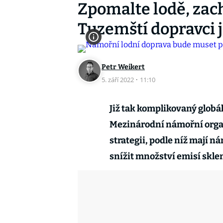
Zpomalte lodě, zac
Tuzemští dopravci j
Petr Weikert
5. září 2022
·
11:10
Již tak komplikovaný globál
Mezinárodní námořní organ
strategii, podle níž mají ná
snížit množství emisí skle