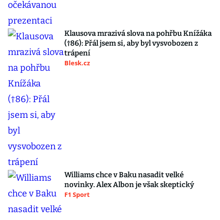
Klausova mrazivá slova na pohřbu Knížáka
(†86): Přál jsem si, aby byl vysvobozen z
trápení
Blesk.cz
Williams chce v Baku nasadit velké
novinky. Alex Albon je však skeptický
F1 Sport