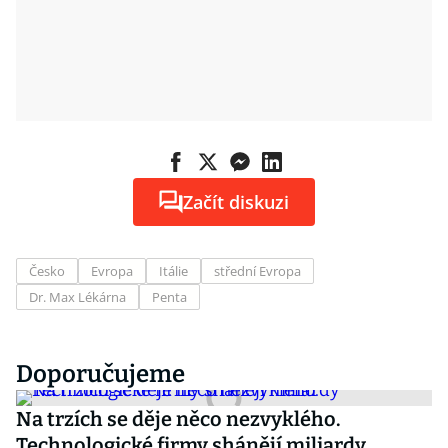
Začít diskuzi
Česko
Evropa
Itálie
střední Evropa
Dr. Max Lékárna
Penta
Doporučujeme
Na trzích se děje něco nezvyklého.
Technologické firmy shánějí miliardy