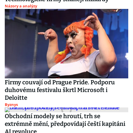
Názory a analýzy
Firmy couvají od Prague Pride. Podporu
duhovému festivalu škrtl Microsoft i
Deloitte
Byznys
Obchodní modely se hroutí, trh se
extrémně mění, předpovídají čeští kapitáni
AI revoluce