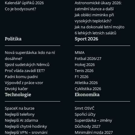
Kalendář úplňků 2026
Astronomické úkazy 2026:
Co je bodycount?
zatmění slunce a další
Jak obléci miminko při
vysokých teplotách?
Jak na dokonalé letní mojito
6 lehkých letních salátů
Politika
Sport 2026
Nová superdávka: kdo na ní
MMA
dosáhne?
Fotbal 2026/27
Sjezd sudetských Němců
Hokej 2026
Proč vláda zavádí EET?
Tenis 2026
Padni komu padni
F1 2026
Výpověď z práce vzor
Atletika 2026
Divoký kačer
Cyklistika 2026
Technologie
Ekonomika
SpaceX na burze
Smrt OSVČ
Nejlepší telefony
Spořicí účty
Nejlepší AI zdarma
Superdávka – změny
Nejlepší chytré hodinky
Důchody 2027
Nejlepší VPN – srovnání
Minimální mzda 2027