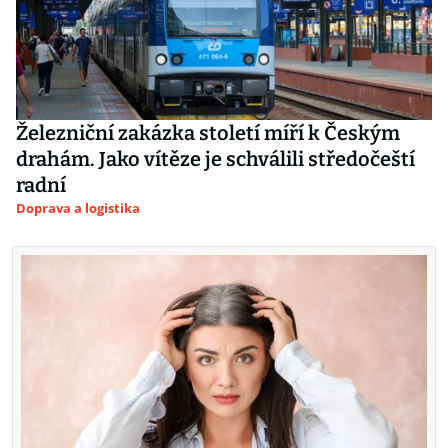
Železniční zakázka století míří k Českým
drahám. Jako vítěze je schválili středočeští
radní
Doprava a logistika