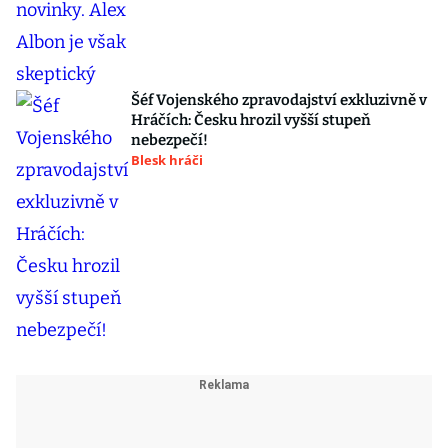
Šéf Vojenského zpravodajství exkluzivně v
Hráčích: Česku hrozil vyšší stupeň
nebezpečí!
Blesk hráči