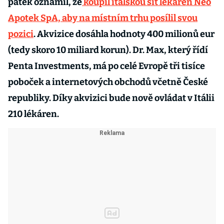
pátek oznámil, že
koupil italskou síť lékáren Neo
Apotek SpA, aby na místním trhu posílil svou
pozici
. Akvizice dosáhla hodnoty 400 milionů eur
(tedy skoro 10 miliard korun). Dr. Max, který řídí
Penta Investments, má po celé Evropě tři tisíce
poboček a internetových obchodů včetně České
republiky. Díky akvizici bude nově ovládat v Itálii
210 lékáren.