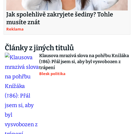
Jak spolehlivě zakryjete šediny? Tohle
musíte znát
Reklama
Články z jiných titulů
Klausova mrazivá slova na pohřbu Knížáka
(†86): Přál jsem si, aby byl vysvobozen z
trápení
Blesk politika