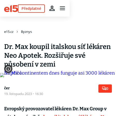
Předplatné
e15.cz
Byznys
Dr. Max koupil italskou síť lékáren
Neo Apotek. Rozšiřuje své
působení v zemi
čer
0
19. listopadu 2023
·
16:30
Evropský provozovatel lékáren Dr. Max Group v