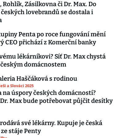
, Rohlík, Zásilkovna či Dr. Max. Do
 českých lovebrandů se dostala i
a
upiny Penta po roce fungování mění
vý CEO přichází z Komerční banky
svému lékárníkovi? Síť Dr. Max chystá
 českým domácnostem
Valeria Haščáková s rodinou
eši a Slováci 2025
a na úspory českých domácností?
Dr. Max bude potřebovat půjčit desítky
prodává své lékárny. Kupuje je česká
 ze stáje Penty