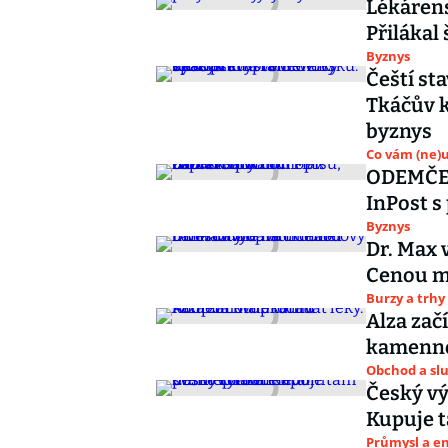
Lékárens
Přilákal 
Byznys
Čeští sta
Tkáčův k
byznys
Co vám (ne)
ODEMČENO
InPost s
Byznys
Dr. Max 
Cenou mí
Burzy a trhy
Alza zač
kamenno
Obchod a sl
Český vý
Kupuje 
Průmysl a e