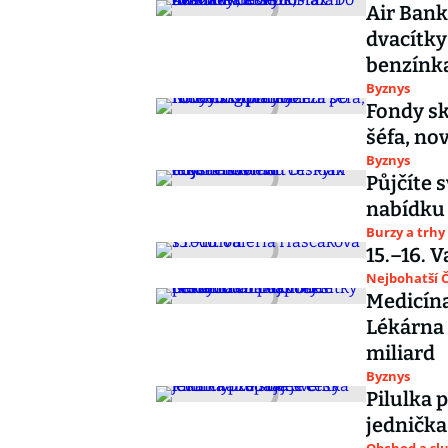
Air Bank
dvacítky
benzínk
Byznys
Fondy sk
šéfa, no
Byznys
Půjčíte 
nabídku
Burzy a trhy
15.–16. 
Nejbohatší Č
Medicín
Lékárna 
miliard
Byznys
Pilulka 
jednička