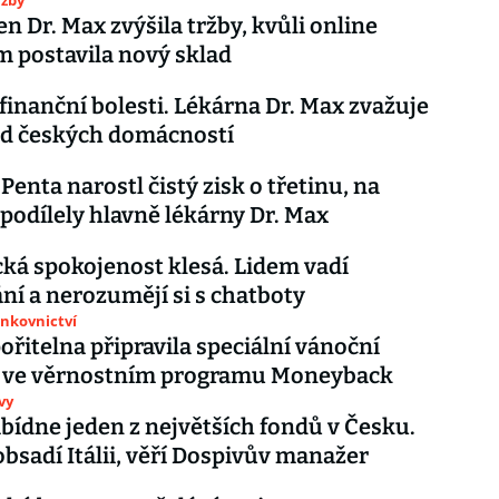
užby
en Dr. Max zvýšila tržby, kvůli online
 postavila nový sklad
finanční bolesti. Lékárna Dr. Max zvažuje
od českých domácností
Penta narostl čistý zisk o třetinu, na
 podílely hlavně lékárny Dr. Max
ká spokojenost klesá. Lidem vadí
ní a nerozumějí si s chatboty
ankovnictví
ořitelna připravila speciální vánoční
ve věrnostním programu Moneyback
vy
bídne jeden z největších fondů v Česku.
obsadí Itálii, věří Dospivův manažer