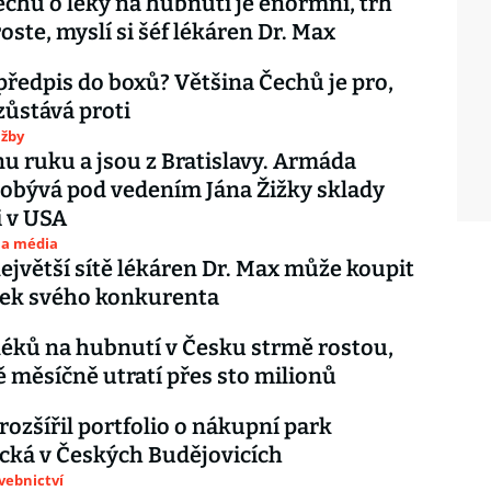
chů o léky na hubnutí je enormní, trh
oste, myslí si šéf lékáren Dr. Max
předpis do boxů? Většina Čechů je pro,
ůstává proti
užby
nu ruku a jsou z Bratislavy. Armáda
obývá pod vedením Jána Žižky sklady
i v USA
 a média
největší sítě lékáren Dr. Max může koupit
ček svého konkurenta
léků na hubnutí v Česku strmě rostou,
ně měsíčně utratí přes sto milionů
 rozšířil portfolio o nákupní park
cká v Českých Budějovicích
avebnictví