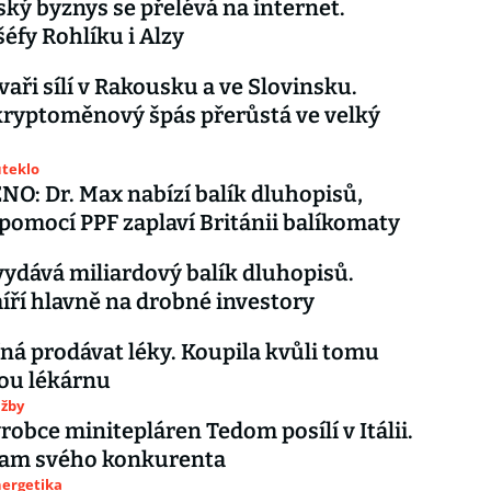
ký byznys se přelévá na internet.
šéfy Rohlíku i Alzy
vaři sílí v Rakousku a ve Slovinsku.
ryptoměnový špás přerůstá ve velký
uteklo
: Dr. Max nabízí balík dluhopisů,
 pomocí PPF zaplaví Británii balíkomaty
vydává miliardový balík dluhopisů.
ří hlavně na drobné investory
íná prodávat léky. Koupila kvůli tomu
u lékárnu
užby
robce minitepláren Tedom posílí v Itálii.
tam svého konkurenta
nergetika