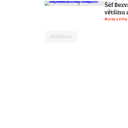
Šéf Bezva
většinu 
Burzy a trhy
Předchozí