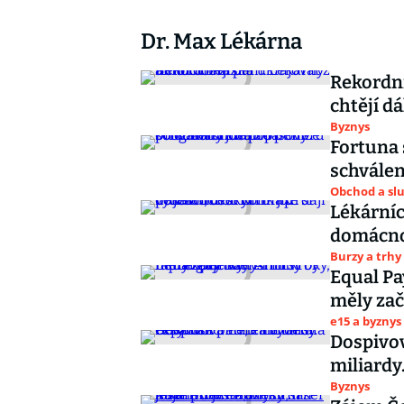
Dr. Max Lékárna
Rekordní
chtějí d
Byznys
Fortuna 
schválen
Obchod a sl
Lékárníc
domácnos
Burzy a trhy
Equal Pa
měly zač
e15 a byznys
Dospivov
miliardy
Byznys