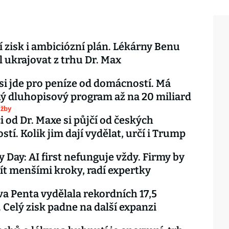
 zisk i ambiciózní plán. Lékárny Benu
ál ukrajovat z trhu Dr. Max
si jde pro peníze od domácností. Má
ý dluhopisový program až na 20 miliard
užby
i od Dr. Maxe si půjčí od českých
tí. Kolik jim dají vydělat, určí i Trump
y Day: AI first nefunguje vždy. Firmy by
ít menšími kroky, radí expertky
a Penta vydělala rekordních 17,5
. Celý zisk padne na další expanzi