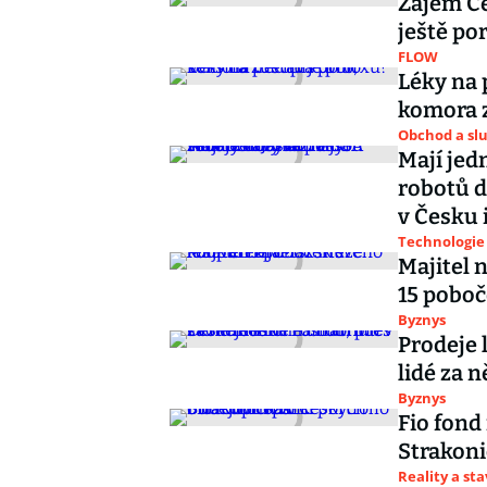
Zájem Če
ještě por
FLOW
Léky na 
komora z
Obchod a sl
Mají jed
robotů d
v Česku 
Technologie
Majitel 
15 pobo
Byznys
Prodeje 
lidé za 
Byznys
Fio fond
Strakoni
Reality a st