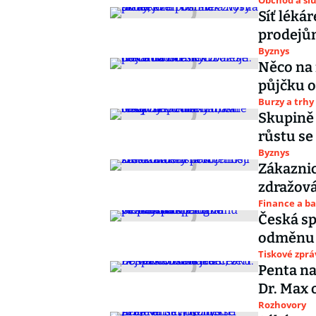
Obchod a sl
Síť lékár
prodejům
Byznys
Něco na 
půjčku 
Burzy a trhy
Skupině 
růstu se
Byznys
Zákaznic
zdražová
Finance a b
Česká sp
odměnu 
Tiskové zprá
Penta na
Dr. Max 
Rozhovory