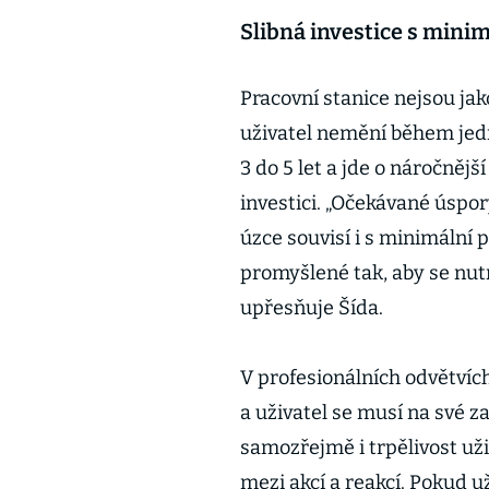
Slibná investice s mini
Pracovní stanice nejsou jak
uživatel nemění během jedn
3 do 5 let a jde o náročnější
investici. „Očekávané úspor
úzce souvisí i s minimální 
promyšlené tak, aby se nut
upřesňuje Šída.
V profesionálních odvětvích
a uživatel se musí na své z
samozřejmě i trpělivost uži
mezi akcí a reakcí. Pokud u