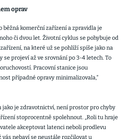
mem oprav
o běžná komerční zařízení a zpravidla je
oho či dvou let. Životní cyklus se pohybuje od
 zařízení, na které už se pohlíží spíše jako na
y se projeví až ve srovnání po 3-4 letech. To
poruchovostí. Pracovní stanice jsou
nost případné opravy minimalizovala,“
 jako je zdravotnictví, není prostor pro chyby
ařízení stoprocentně spolehnout. „Roli tu hraje
vatele akceptovat latenci neboli prodlevu
ž vás nebaví se neustále rozčilovat u