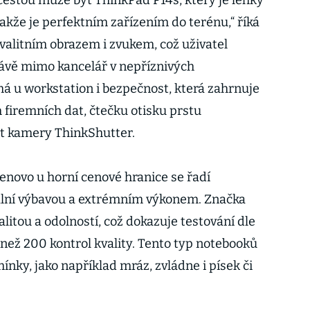
 cestou může být ThinkPad P14s, který je lehký
 takže je perfektním zařízením do terénu,“ říká
valitním obrazem i zvukem, což uživatel
rávě mimo kancelář v nepříznivých
á u workstation i bezpečnost, která zahrnuje
 firemních dat, čtečku otisku prstu
ryt kamery ThinkShutter.
enovo u horní cenové hranice se řadí
ální výbavou a extrémním výkonem. Značka
itou a odolností, což dokazuje testování dle
než 200 kontrol kvality. Tento typ notebooků
nky, jako například mráz, zvládne i písek či