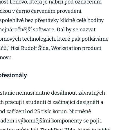
nost Lenovo, která je nabízí pod označením
ačkou v černo červeném provedení.
spolehlivě bez přestávky klidně celé hodiny
 nejnáročnější software. Dal by se nazvat
lomových technologiích, které pak potkáváme
čů,“ říká Rudolf Šída, Workstation product
novu.
ofesionály
 stanic nemusí nutně dosáhnout závratných
 pracují i studenti či začínající designéři a
od zařízení od 25 tisíc korun. Nicméně
pádem i výkonnějšími komponenty se pojí i