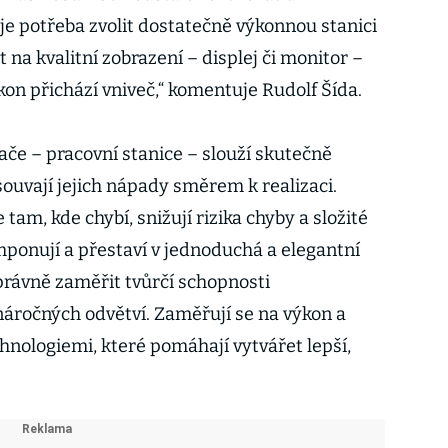
je potřeba zvolit dostatečně výkonnou stanici
a kvalitní zobrazení – displej či monitor –
on přichází vniveč,“ komentuje Rudolf Šída.
če – pracovní stanice – slouží skutečně
uvají jejich nápady směrem k realizaci.
tam, kde chybí, snižují rizika chyby a složité
ponují a přestaví v jednoduchá a elegantní
správně zaměřit tvůrčí schopnosti
náročných odvětví. Zaměřují se na výkon a
chnologiemi, které pomáhají vytvářet lepší,