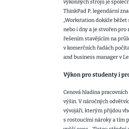
výkonných strojů je společ
ThinkPad P, legendární zn
„Workstation dokáže běžet 
nebo i dny a je stvořen pro
řešením stavějícím na prů
v komerčních řadách počíta
and business manager v Le
Výkon pro studenty i pr
Cenová hladina pracovních
výšin. V náročných odvětvích
vývojáři, kterým přijdou vh
s rostoucími nároky a tím 