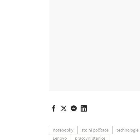
notebooky
stolní počítače
technologie
Lenovo
pracovní stanice