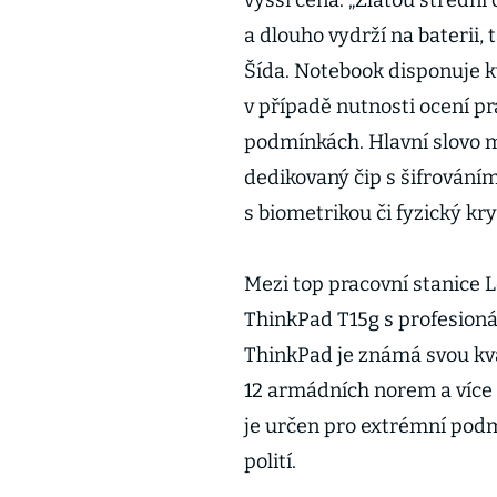
vyšší cena. „Zlatou střední
a dlouho vydrží na baterii,
Šída. Notebook disponuje k
v případě nutnosti ocení p
podmínkách. Hlavní slovo m
dedikovaný čip s šifrováním
s biometrikou či fyzický k
Mezi top pracovní stanice L
ThinkPad T15g s profesion
ThinkPad je známá svou kval
12 armádních norem a více 
je určen pro extrémní podmí
polití.