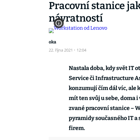
Pracovní stanice ja
návratností
oka
22. října 2021
·
12:04
Nastala doba, kdy svět IT o
Service či Infrastructure A
konzumují čím dál víc, ale 
mít ten svůj u sebe, doma i 
zvané pracovní stanice – W
pyramidy současného IT a s
firem.