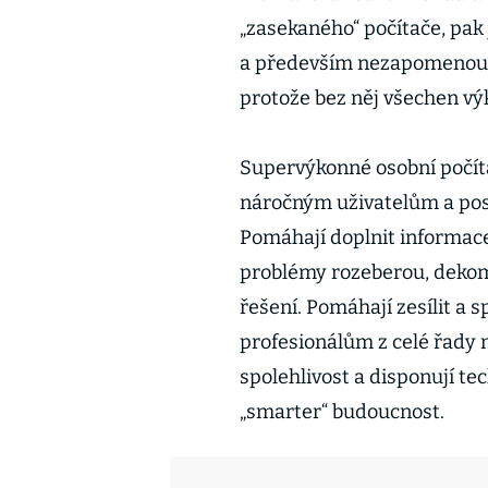
„zasekaného“ počítače, pak 
a především nezapomenout n
protože bez něj všechen výk
Supervýkonné osobní počíta
náročným uživatelům a poso
Pomáhají doplnit informace 
problémy rozeberou, dekom
řešení. Pomáhají zesílit a 
profesionálům z celé řady 
spolehlivost a disponují te
„smarter“ budoucnost.