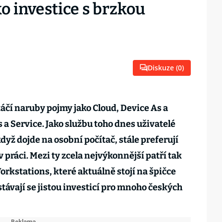
ko investice s brzkou
Diskuze (
0
)
táčí naruby pojmy jako Cloud, Device As a
s a Service. Jako službu toho dnes uživatelé
když dojde na osobní počítač, stále preferují
v práci. Mezi ty zcela nejvýkonnější patří tak
orkstations, které aktuálně stojí na špičce
távají se jistou investicí pro mnoho českých