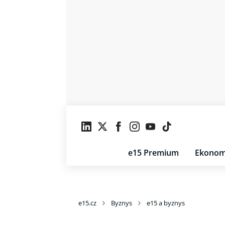
e15 Premium
Ekonom
e15.cz
Byznys
e15 a byznys