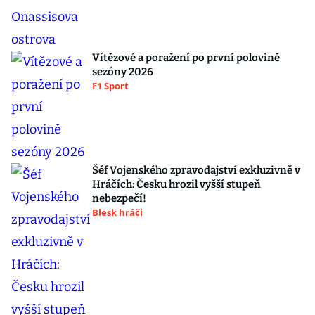
Vítězové a poražení po první polovině
sezóny 2026
F1 Sport
Šéf Vojenského zpravodajství exkluzivně v
Hráčích: Česku hrozil vyšší stupeň
nebezpečí!
Blesk hráči