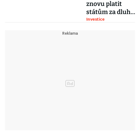
znovu platit
státům za dluhy.
Bezpracným
Investice
výdělkům vlád
zvoní hrana