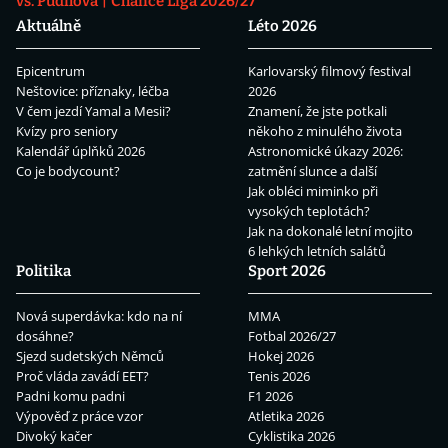
vs. Pudilová
Chance Liga 2026/27
Aktuálně
Léto 2026
Epicentrum
Karlovarský filmový festival
Neštovice: příznaky, léčba
2026
V čem jezdí Yamal a Mesii?
Znamení, že jste potkali
Kvízy pro seniory
někoho z minulého života
Kalendář úplňků 2026
Astronomické úkazy 2026:
Co je bodycount?
zatmění slunce a další
Jak obléci miminko při
vysokých teplotách?
Jak na dokonalé letní mojito
6 lehkých letních salátů
Politika
Sport 2026
Nová superdávka: kdo na ní
MMA
dosáhne?
Fotbal 2026/27
Sjezd sudetských Němců
Hokej 2026
Proč vláda zavádí EET?
Tenis 2026
Padni komu padni
F1 2026
Výpověď z práce vzor
Atletika 2026
Divoký kačer
Cyklistika 2026