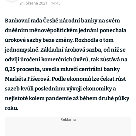
24. března 2021
·
14:45
Bankovní rada České národní banky na svém
dněšním měnověpolitickém jednání ponechala
úrokové sazby beze změny. Rozhodla o tom
jednomyslně. Základní úroková sazba, od níž se
odvíjí úročení komerčních úvěrů, tak zůstává na
0,25 procenta, uvedla mluvčí centrální banky
Markéta Fišerová. Podle ekonomů lze čekat růst
sazeb kvůli poslednímu vývoji ekonomiky a
nejistotě kolem pandemie až během druhé půlky
roku.