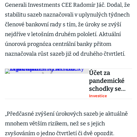
Generali Investments CEE Radomír Jáč. Dodal, že
stabilitu sazeb naznačovali v uplynulých týdnech
členové bankovní rady s tím, že úroky se zvýší
nejdříve v letošním druhém pololetí. Aktuální
únorová prognóza centrální banky přitom
naznačovala růst sazeb již od druhého čtvrtletí.
Účet za
pandemické
schodky se
prodraží. Stát
Investice
na úrocích
zaplatí až
„Předčasné zvýšení úrokových sazeb je aktuálně
desítky
mnohem větším rizikem, než se s jejich
miliard korun
zvyšováním o jedno čtvrtletí či dvě opozdit.
navíc