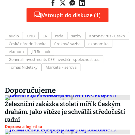
Vstoupit do diskuze (1)
audio
ČNB
ČR
rada
sazby
Koronavirus - Česko
Česká národní banka
úroková sazba
ekonomika
ekonom
Jiří Rusnok
Generali Investments CEE investiční společnost a.s.
Tomáš Nidetzký
Markéta Fišerová
Doporučujeme
Železniční zakázka století míří k Českým
drahám. Jako vítěze je schválili středočeští
radní
Doprava a logistika