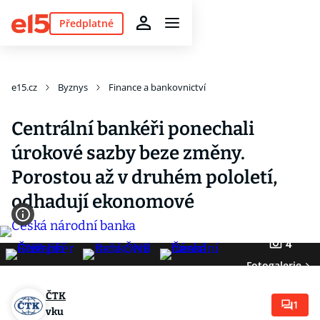
Předplatné
e15.cz
Byznys
Finance a bankovnictví
Centrální bankéři ponechali
úrokové sazby beze změny.
Porostou až v druhém pololetí,
odhadují ekonomové
4
Fotogalerie
ČTK
1
vku