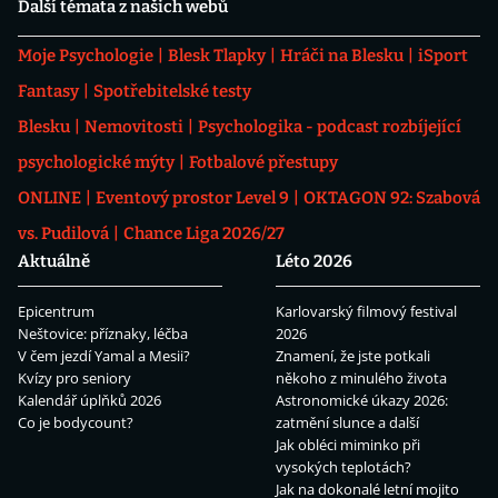
Další témata z našich webů
Moje Psychologie
Blesk Tlapky
Hráči na Blesku
iSport
Fantasy
Spotřebitelské testy
Blesku
Nemovitosti
Psychologika - podcast rozbíjející
psychologické mýty
Fotbalové přestupy
ONLINE
Eventový prostor Level 9
OKTAGON 92: Szabová
vs. Pudilová
Chance Liga 2026/27
Aktuálně
Léto 2026
Epicentrum
Karlovarský filmový festival
Neštovice: příznaky, léčba
2026
V čem jezdí Yamal a Mesii?
Znamení, že jste potkali
Kvízy pro seniory
někoho z minulého života
Kalendář úplňků 2026
Astronomické úkazy 2026:
Co je bodycount?
zatmění slunce a další
Jak obléci miminko při
vysokých teplotách?
Jak na dokonalé letní mojito