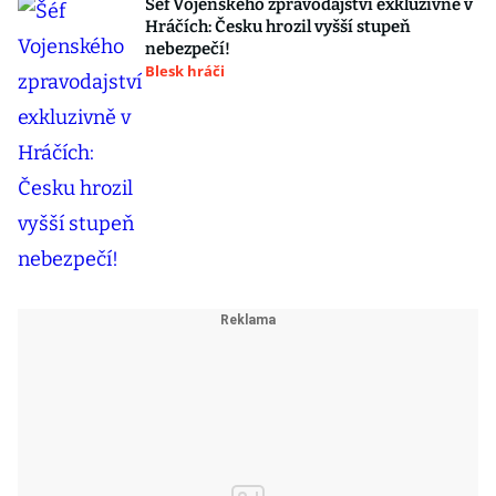
Šéf Vojenského zpravodajství exkluzivně v
Hráčích: Česku hrozil vyšší stupeň
nebezpečí!
Blesk hráči