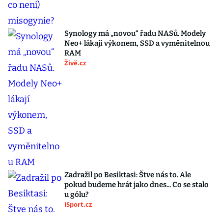
Synology má „novou“ řadu NASů. Modely
Neo+ lákají výkonem, SSD a vyměnitelnou
RAM
Živě.cz
Zadražil po Besiktasi: Štve nás to. Ale
pokud budeme hrát jako dnes... Co se stalo
u gólu?
iSport.cz