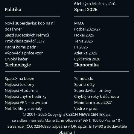
6 lehkých letních salátů
Politika
Sport 2026
Nová superdávka: kdo na ní
MMA
dosáhne?
Fotbal 2026/27
Sjezd sudetských Němců
Hokej 2026
Proč vláda zavádí EET?
Tenis 2026
Padni komu padni
F1 2026
Výpověď z práce vzor
Atletika 2026
Divoký kačer
Cyklistika 2026
Technologie
Ekonomika
SpaceX na burze
Temu a clo
Nejlepší telefony
Spořicí účty
Nejlepší AI zdarma
Superdávka – změny
Nejlepší chytré hodinky
Chybějící roky k důchodu
Nejlepší VPN – srovnání
Minimální mzda 2027
Netflix filmy a seriály
Vedro v práci
© 2001 - 2026 Copyright
CZECH NEWS CENTER a.s.
se sídlem náměstí Marie Schmolkové 3493/1, 100 00 Praha 10 -
Strašnice, IČO: 02346826, zapsána v OR, sp.zn. B 19490 a dodavatelé
obsahu