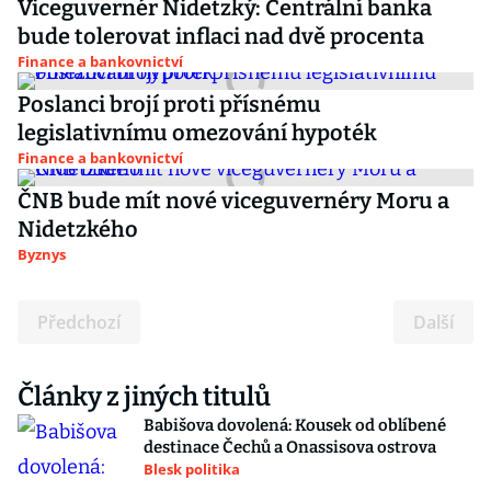
Viceguvernér Nidetzký: Centrální banka
bude tolerovat inflaci nad dvě procenta
Finance a bankovnictví
Poslanci brojí proti přísnému
legislativnímu omezování hypoték
Finance a bankovnictví
ČNB bude mít nové viceguvernéry Moru a
Nidetzkého
Byznys
Předchozí
Další
Články z jiných titulů
Babišova dovolená: Kousek od oblíbené
destinace Čechů a Onassisova ostrova
Blesk politika