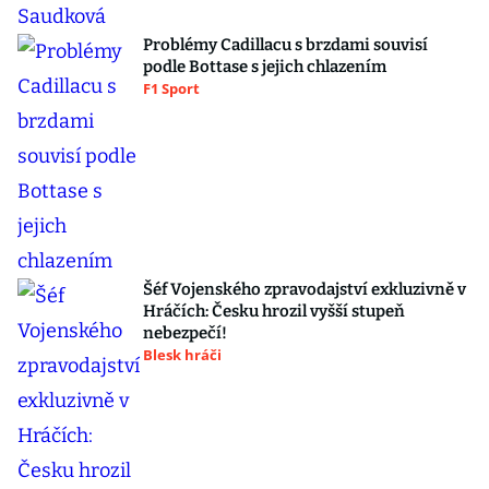
Problémy Cadillacu s brzdami souvisí
podle Bottase s jejich chlazením
F1 Sport
Šéf Vojenského zpravodajství exkluzivně v
Hráčích: Česku hrozil vyšší stupeň
nebezpečí!
Blesk hráči