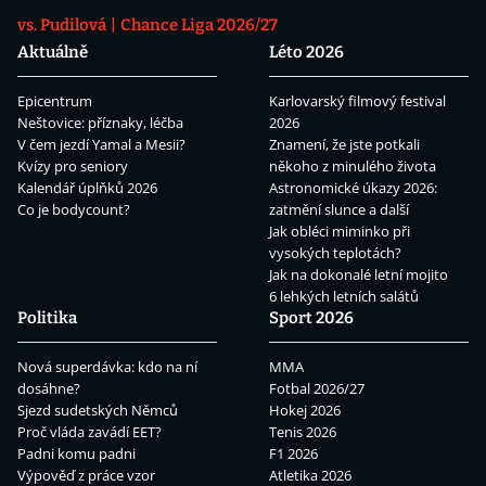
vs. Pudilová
Chance Liga 2026/27
Aktuálně
Léto 2026
Epicentrum
Karlovarský filmový festival
Neštovice: příznaky, léčba
2026
V čem jezdí Yamal a Mesii?
Znamení, že jste potkali
Kvízy pro seniory
někoho z minulého života
Kalendář úplňků 2026
Astronomické úkazy 2026:
Co je bodycount?
zatmění slunce a další
Jak obléci miminko při
vysokých teplotách?
Jak na dokonalé letní mojito
6 lehkých letních salátů
Politika
Sport 2026
Nová superdávka: kdo na ní
MMA
dosáhne?
Fotbal 2026/27
Sjezd sudetských Němců
Hokej 2026
Proč vláda zavádí EET?
Tenis 2026
Padni komu padni
F1 2026
Výpověď z práce vzor
Atletika 2026