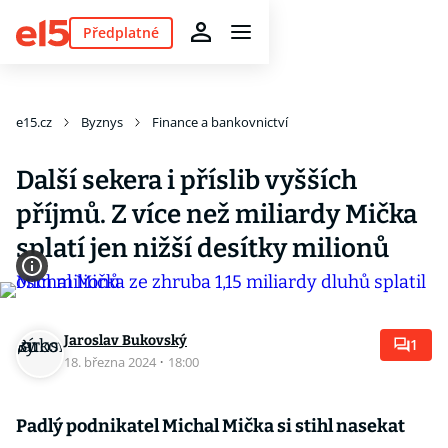
Předplatné
e15.cz
Byznys
Finance a bankovnictví
Další sekera i příslib vyšších
příjmů. Z více než miliardy Mička
splatí jen nižší desítky milionů
Jaroslav Bukovský
1
18. března 2024
·
18:00
Padlý podnikatel Michal Mička si stihl nasekat