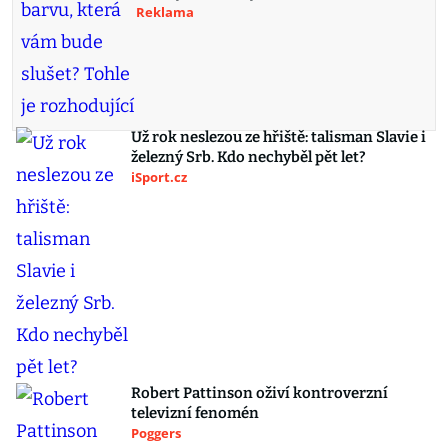
Reklama
Už rok neslezou ze hřiště: talisman Slavie i
železný Srb. Kdo nechyběl pět let?
iSport.cz
Robert Pattinson oživí kontroverzní
televizní fenomén
Poggers