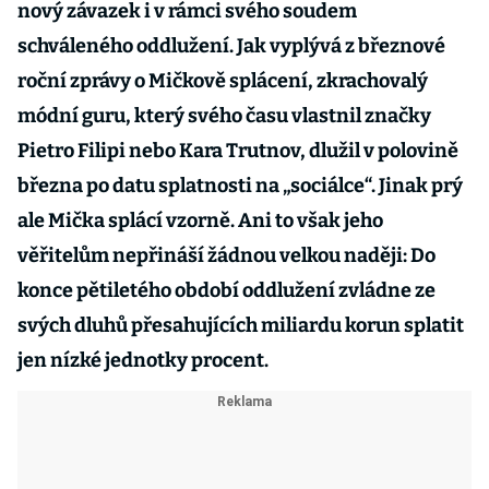
nový závazek i v rámci svého soudem
schváleného oddlužení. Jak vyplývá z březnové
roční zprávy o Mičkově splácení, zkrachovalý
módní guru, který svého času vlastnil značky
Pietro Filipi nebo Kara Trutnov, dlužil v polovině
března po datu splatnosti na „sociálce“. Jinak prý
ale Mička splácí vzorně. Ani to však jeho
věřitelům nepřináší žádnou velkou naději: Do
konce pětiletého období oddlužení zvládne ze
svých dluhů přesahujících miliardu korun splatit
jen nízké jednotky procent.