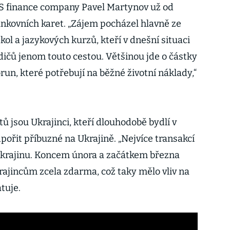
S finance company Pavel Martynov už od
nkovních karet. „Zájem pocházel hlavně ze
ol a jazykových kurzů, kteří v dnešní situaci
ičů jenom touto cestou. Většinou jde o částky
orun, které potřebují na běžné životní náklady,“
tů jsou Ukrajinci, kteří dlouhodobě bydlí v
pořit příbuzné na Ukrajině. „Nejvíce transakcí
Ukrajinu. Koncem února a začátkem března
rajincům zcela zdarma, což taky mělo vliv na
tuje.