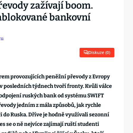
řevody zažívají boom.
ablokované bankovní
Diskuze (
0
)
rem provozujících peněžní převody z Evropy
 posledních týdnech tvoří fronty. Kvůli válce
 odpojení ruských bank od systému SWIFT
řevody jedním z mála způsobů, jak rychle
i do Ruska. Dříve je hodně využívali sezonní
s se o ně nejvíce zajímají ruští studenti