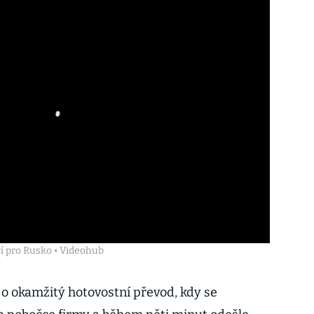
í pro Rusko • Videohub
 o okamžitý hotovostní převod, kdy se