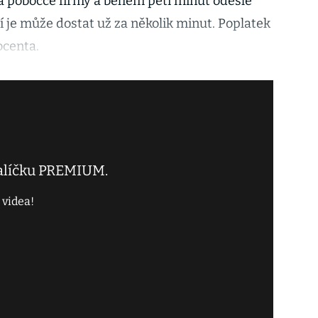
na pobočce firmy a během pěti minut odešle
í je může dostat už za několik minut. Poplatek
ocenta.
balíčku PREMIUM.
 videa!