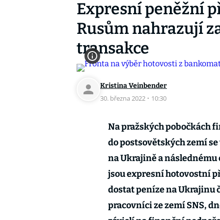
Expresní peněžní p
Rusům nahrazují z
transakce
Kristina Veinbender
30. března 2022
·
10:30
Na pražských pobočkách fi
do postsovětských zemí se v
na Ukrajině a následnému
jsou expresní hotovostní p
dostat peníze na Ukrajinu č
pracovníci ze zemí SNS, dne