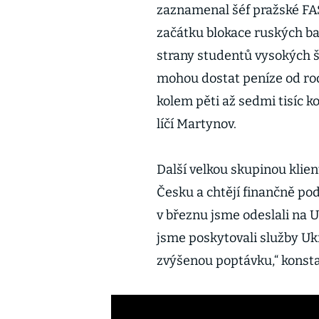
zaznamenal šéf pražské FA
začátku blokace ruských ba
strany studentů vysokých šk
mohou dostat peníze od rod
kolem pěti až sedmi tisíc k
líčí Martynov.
Další velkou skupinou klien
Česku a chtějí finančně pod
v březnu jsme odeslali na 
jsme poskytovali služby Uk
zvýšenou poptávku,“ konsta