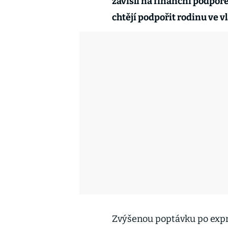
závislí na finanční podpoře 
chtějí podpořit rodinu ve vl
Zvýšenou poptávku po expr