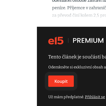
odesílatel osobně zastaví 
peníze. Příjemce v zahranič
za převod činí kolem 2,5 pr
Tento článek je součástí 
Odemkněte si exkluzivní obsah a
Koupit
Už mám předplatné.
Přihlásit se