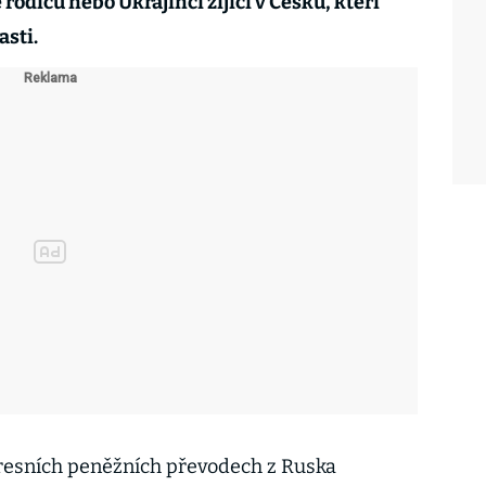
rodičů nebo Ukrajinci žijící v Česku, kteří
asti.
esních peněžních převodech z Ruska