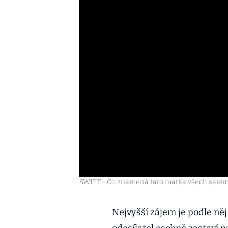
SWIFT - Co znamená tato matka všech sankc
Nejvyšší zájem je podle něj