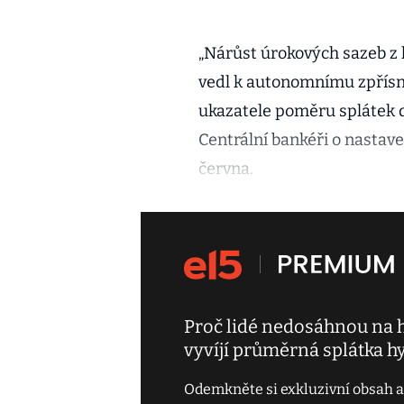
„Nárůst úrokových sazeb z 
vedl k autonomnímu zpřísn
ukazatele poměru splátek d
Centrální bankéři o nastav
června.
Proč lidé nedosáhnou na hyp
vyvíjí průměrná splátka h
Odemkněte si exkluzivní obsah a