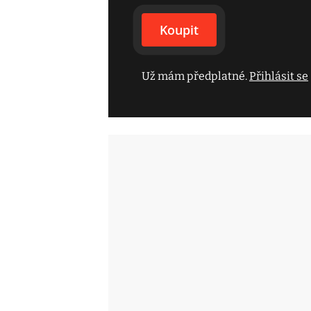
Koupit
Už mám předplatné.
Přihlásit se