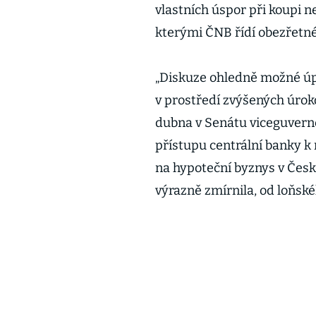
vlastních úspor při koupi n
kterými ČNB řídí obezřetn
„Diskuze ohledně možné úp
v prostředí zvýšených úroko
dubna v Senátu viceguvern
přístupu centrální banky k 
na hypoteční byznys v Čes
výrazně zmírnila, od loňské