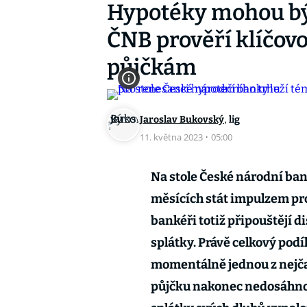
Hypotéky mohou být
ČNB prověří klíčov
půjčkám
,
Jaroslav Bukovský
lig
11. května 2023
·
05:00
Na stole České národní bank
měsících stát impulzem pro
bankéři totiž připouštějí d
splátky. Právě celkový pod
momentálně jednou z nejčas
půjčku nakonec nedosáhnou