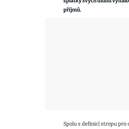
splátky svých dluhů vynal
příjmů.
Spolu s definicí stropu pr