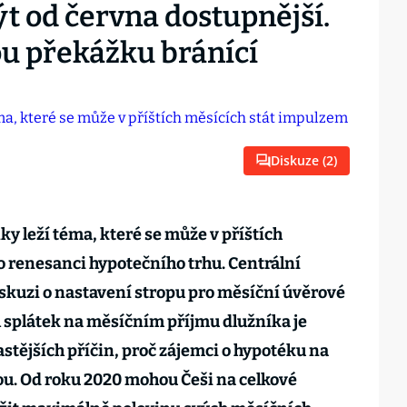
 od června dostupnější.
ou překážku bránící
Diskuze (
2
)
y leží téma, které se může v příštích
 renesanci hypotečního trhu. Centrální
iskuzi o nastavení stropu pro měsíční úvěrové
íl splátek na měsíčním příjmu dlužníka je
tějších příčin, proč zájemci o hypotéku na
. Od roku 2020 mohou Češi na celkové