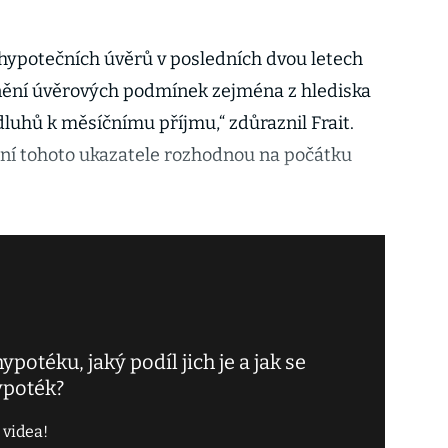
hypotečních úvěrů v posledních dvou letech
ění úvěrových podmínek zejména z hlediska
luhů k měsíčnímu příjmu,“ zdůraznil Frait.
ení tohoto ukazatele rozhodnou na počátku
otéku, jaký podíl jich je a jak se
ypoték?
 videa!