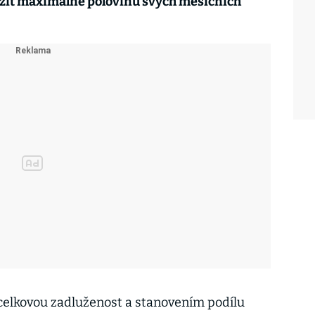
ožit maximálně polovinu svých měsíčních
o celkovou zadluženost a stanovením podílu