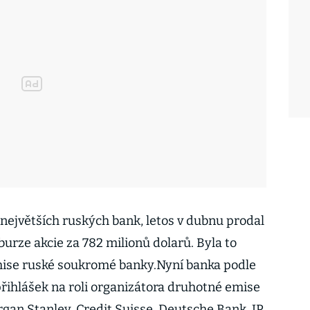
 největších ruských bank, letos v dubnu prodal
urze akcie za 782 milionů dolarů. Byla to
mise ruské soukromé banky.Nyní banka podle
přihlášek na roli organizátora druhotné emise
rgan Stanley, Credit Suisse, Deutsche Bank, JP