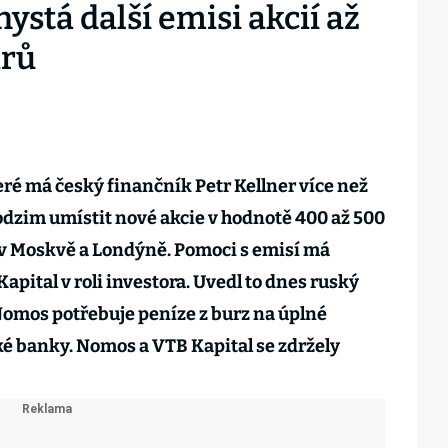
stá další emisi akcií až
arů
é má český finančník Petr Kellner více než
podzim umístit nové akcie v hodnotě 400 až 500
 v Moskvě a Londýně. Pomoci s emisí má
pital v roli investora. Uvedl to dnes ruský
Nomos potřebuje peníze z burz na úplné
é banky. Nomos a VTB Kapital se zdržely