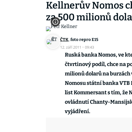
Kellnerův Nomos chy
za 500 milionů dol
,
ČTK
foto repro E15
12. září 2011
·
09:43
Ruská banka Nomos, ve kter
čtvrtinový podíl, chce na 
milionů dolarů na burzách
Nomosu státní banka VTB Ka
list Kommersant s tím, že 
ovládnutí Chanty-Mansijsk
vyjádření.