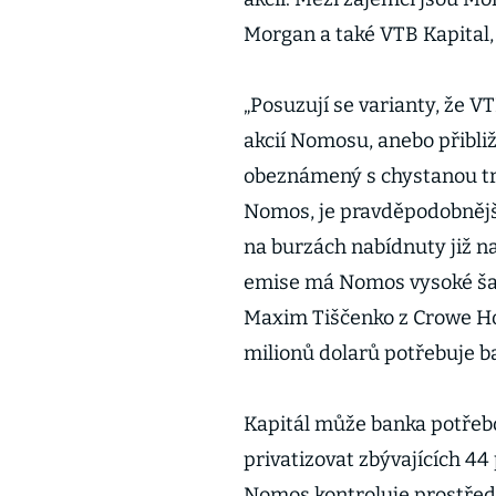
Morgan a také VTB Kapital,
„Posuzují se varianty, že V
akcií Nomosu, anebo přibliž
obeznámený s chystanou tra
Nomos, je pravděpodobnější
na burzách nabídnuty již n
emise má Nomos vysoké šanc
Maxim Tiščenko z Crowe Ho
milionů dolarů potřebuje ba
Kapitál může banka potřeb
privatizovat zbývajících 44
Nomos kontroluje prostřed