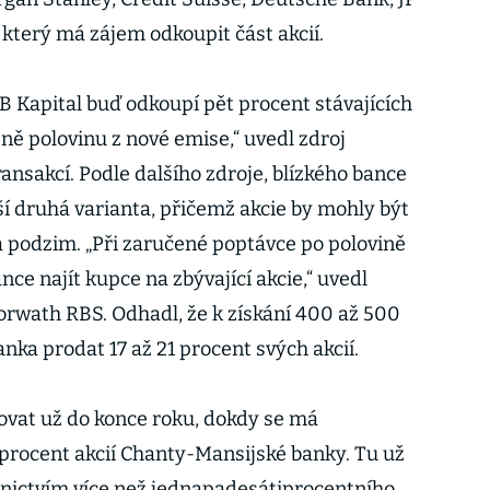
 který má zájem odkoupit část akcií.
TB Kapital buď odkoupí pět procent stávajících
ně polovinu z nové emise,“ uvedl zdroj
nsakcí. Podle dalšího zdroje, blízkého bance
 druhá varianta, přičemž akcie by mohly být
a podzim. „Při zaručené poptávce po polovině
e najít kupce na zbývající akcie,“ uvedl
rwath RBS. Odhadl, že k získání 400 až 500
nka prodat 17 až 21 procent svých akcií.
ovat už do konce roku, dokdy se má
 procent akcií Chanty-Mansijské banky. Tu už
nictvím více než jednapadesátiprocentního