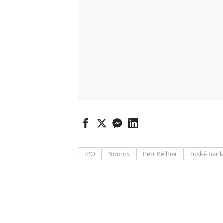
IPO
Nomos
Petr Kellner
ruské ban