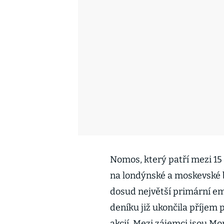
Nomos, který patří mezi 15
na londýnské a moskevské b
dosud největší primární e
deníku již ukončila příjem 
akcií. Mezi zájemci jsou Mo