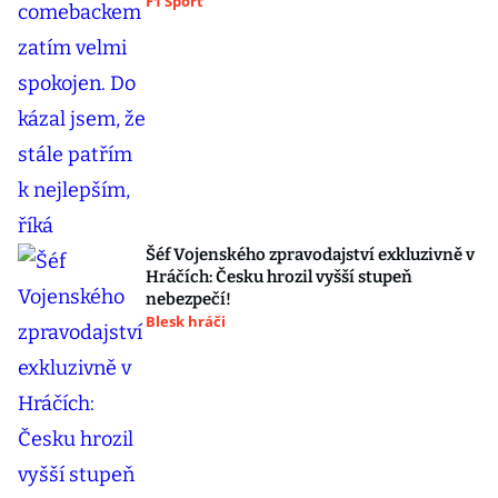
F1 Sport
Šéf Vojenského zpravodajství exkluzivně v
Hráčích: Česku hrozil vyšší stupeň
nebezpečí!
Blesk hráči