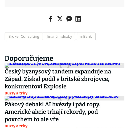
Broker Consulting
finanční služby
mBank
Doporučujeme
Český byznysový tandem expanduje na
Západ. Získal podíl v britské zbrojovce,
konkurentovi Explosie
Burzy a trhy
Pákový debakl AI hvězdy i pád ropy.
Americké akcie trhají rekordy, pod
povrchem to ale vře
Burzy a trhy