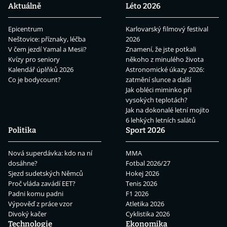
Aktuálně
Léto 2026
Epicentrum
Karlovarský filmový festival
Neštovice: příznaky, léčba
2026
V čem jezdí Yamal a Mesii?
Znamení, že jste potkali
Kvízy pro seniory
někoho z minulého života
Kalendář úplňků 2026
Astronomické úkazy 2026:
Co je bodycount?
zatmění slunce a další
Jak obléci miminko při
vysokých teplotách?
Jak na dokonalé letní mojito
6 lehkých letních salátů
Politika
Sport 2026
Nová superdávka: kdo na ní
MMA
dosáhne?
Fotbal 2026/27
Sjezd sudetských Němců
Hokej 2026
Proč vláda zavádí EET?
Tenis 2026
Padni komu padni
F1 2026
Výpověď z práce vzor
Atletika 2026
Divoký kačer
Cyklistika 2026
Technologie
Ekonomika