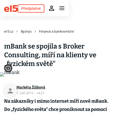
Předplatné
e15.cz
Byznys
Finance a bankovnictví
mBank se spojila s Broker
Consulting, míří na klienty ve
„fyzickém světě“
Markéta Žižková
7. září 2015
·
14:27
Na zákazníky i mimo internet míří nově mBank.
Do „fyzického světa“ chce proniknout za pomoci