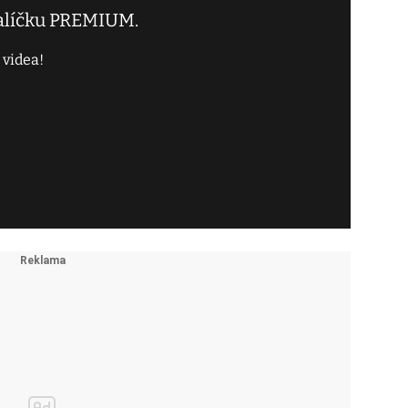
balíčku PREMIUM.
 videa!