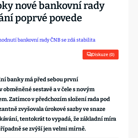
oky nové bankovní rady
ání poprvé povede
Diskuze (
0
)
ní banky má před sebou první
v obměněné sestavě a v čele s novým
m. Zatímco v předchozím složení rada pod
zantně zvyšovala úrokové sazby ve snaze
čekávání, tentokrát to vypadá, že základní míra
ípadně se zvýší jen velmi mírně.