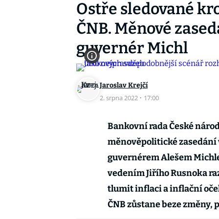
Ostře sledované kr
ČNB. Měnové zased
guvernér Michl
Jaroslav Krejčí
2. srpna 2022
·
17:00
Bankovní rada České národ
měnověpolitické zasedání 
guvernérem Alešem Michle
vedením Jiřího Rusnoka ra
tlumit inflaci a inflační o
ČNB zůstane beze změny, př