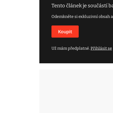
Tento článek je součástí 
Odemkněte si exkluzivní obsah a
Koupit
Už mám předplatné.
Přihlásit se