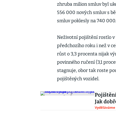
zhruba milion smluv byl uk
556 000 nových smluv s bě
smluv poklesly na 740 000
Neživotní pojištění rostlo v
předchozího roku i než v c
růst o 3,3 procenta nijak 
povinného ručení (3,1 proce
stagnuje, obor tak roste p
pojištěných vozidel.
Pojištění
Jak dobř
Vyděláváme