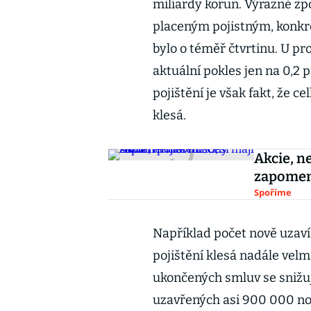
miliardy korun. Výrazně zp
placeným pojistným, konkré
bylo o téměř čtvrtinu. U p
aktuální pokles jen na 0,2 
pojištění je však fakt, že c
klesá.
Akcie, ne
zapomen
Spoříme
Například počet nově uzav
pojištění klesá nadále ve
ukončených smluv se snižuje
uzavřených asi 900 000 nov