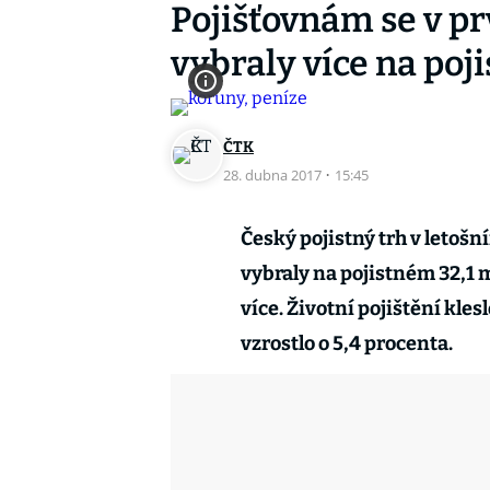
Pojišťovnám se v prv
vybraly více na poj
ČTK
28. dubna 2017
·
15:45
Český pojistný trh v letošní
vybraly na pojistném 32,1 m
více. Životní pojištění kles
vzrostlo o 5,4 procenta.