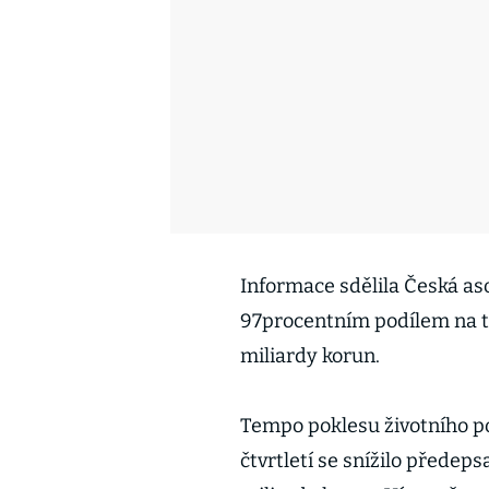
Informace sdělila Česká aso
97procentním podílem na trh
miliardy korun.
Tempo poklesu životního po
čtvrtletí se snížilo předeps