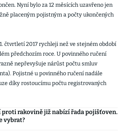
ončen. Nyní bylo za 12 měsících uzavřeno jen
žně placeným pojistným a počty ukončených
.
 1. čtvrtletí 2017 rychleji než ve stejném období
elém předchozím roce. U povinného ručení
výrazně nepřevyšuje nárůst počtu smluv
nta). Pojistné u povinného ručení nadále
ouze díky rostoucímu počtu registrovaných
 proti rakovině již nabízí řada pojišťoven.
e vybrat?