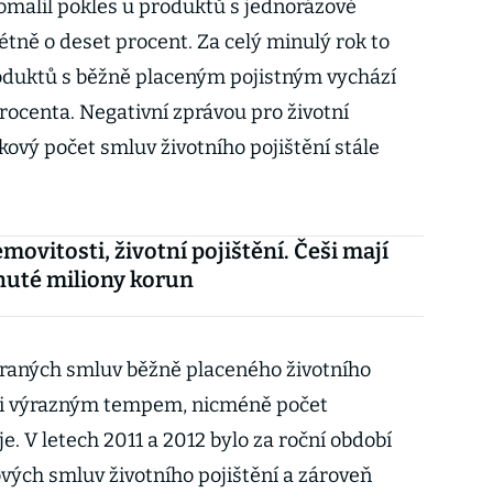
omalil pokles u produktů s jednorázově
tně o deset procent. Za celý minulý rok to
roduktů s běžně placeným pojistným vychází
procenta. Negativní zprávou pro životní
elkový počet smluv životního pojištění stále
movitosti, životní pojištění. Češi mají
uté miliony korun
íraných smluv běžně placeného životního
lmi výrazným tempem, nicméně počet
. V letech 2011 a 2012 bylo za roční období
ých smluv životního pojištění a zároveň