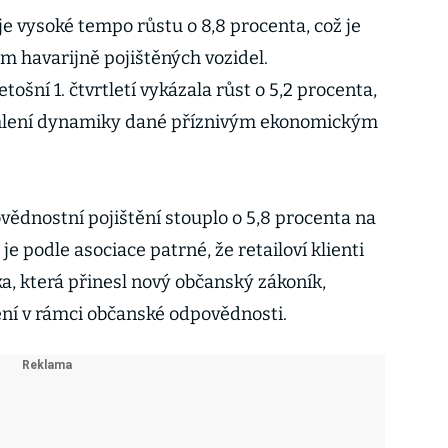
uje vysoké tempo růstu o 8,8 procenta, což je
m havarijně pojištěných vozidel.
tošní 1. čtvrtletí vykázala růst o 5,2 procenta,
chlení dynamiky dané příznivým ekonomickým
vědnostní pojištění stouplo o 5,8 procenta na
 je podle asociace patrné, že retailoví klienti
ika, která přinesl nový občanský zákoník,
ní v rámci občanské odpovědnosti.