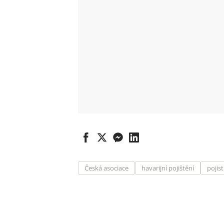
Česká asociace
havarijní pojištění
pojis