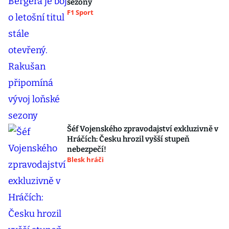
sezony
F1 Sport
Šéf Vojenského zpravodajství exkluzivně v
Hráčích: Česku hrozil vyšší stupeň
nebezpečí!
Blesk hráči