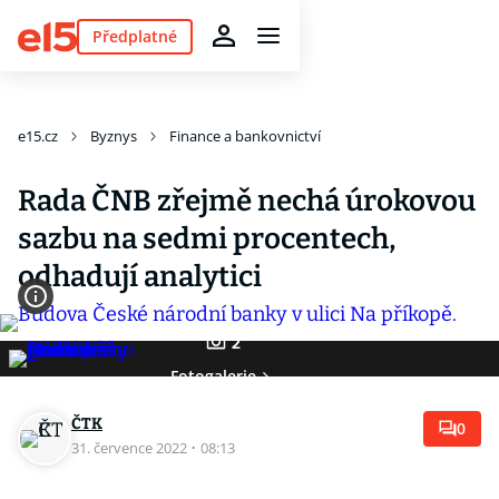
Předplatné
e15.cz
Byznys
Finance a bankovnictví
Rada ČNB zřejmě nechá úrokovou
sazbu na sedmi procentech,
odhadují analytici
2
Fotogalerie
ČTK
0
31. července 2022
·
08:13