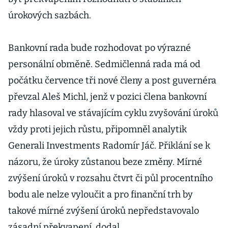
úrokových sazbách.
Bankovní rada bude rozhodovat po výrazné
personální obměně. Sedmičlenná rada má od
počátku července tři nové členy a post guvernéra
převzal Aleš Michl, jenž v pozici člena bankovní
rady hlasoval ve stávajícím cyklu zvyšování úroků
vždy proti jejich růstu, připomněl analytik
Generali Investments Radomír Jáč. Přiklání se k
názoru, že úroky zůstanou beze změny. Mírné
zvýšení úroků v rozsahu čtvrt či půl procentního
bodu ale nelze vyloučit a pro finanční trh by
takové mírné zvýšení úroků nepředstavovalo
zásadní překvapení, dodal.