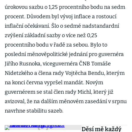
úrokovou sazbu o 1,25 procentního bodu na sedm
procent. Důvodem byl vývoj inflace a rostoucí
inflační očekávaní. Šlo o sedmé nadstandardní
zvýšení základní sazby o více než 0,25
procentního bodu v řadě za sebou. Bylo to
poslední měnověpolitické jednání pro guvernéra
Jiřího Rusnoka, viceguvernéra ČNB Tomáše
Nidetzkého a člena rady Vojtěcha Bendu, kterým
na konci června vypršel mandát. Novým
guvernérem se stal člen rady Michl, který již
avizoval, že na dalším měnovém zasedání v srpnu
navrhne stabilitu sazeb.
Děsí mě každý