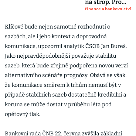
na strop. Pro
zdražování není
Finance a bankovnictví
důvod, půjčky
mohou i zlevnit
Klíčové bude nejen samotné rozhodnutí o
sazbách, ale i jeho kontext a doprovodná
komunikace, upozornil analytik ČSOB Jan Bureš.
Jako nejpravděpodobnější považuje stabilitu
sazeb, která bude zřejmě podpořena novou verzí
alternativního scénáře prognózy. Obává se však,
že komunikace směrem k trhům nemusí být v
případě stabilních sazeb dostatečně kredibilní a
koruna se může dostat v průběhu léta pod
opětovný tlak.
Bankovní rada ČNB 22. června zvýšila základní