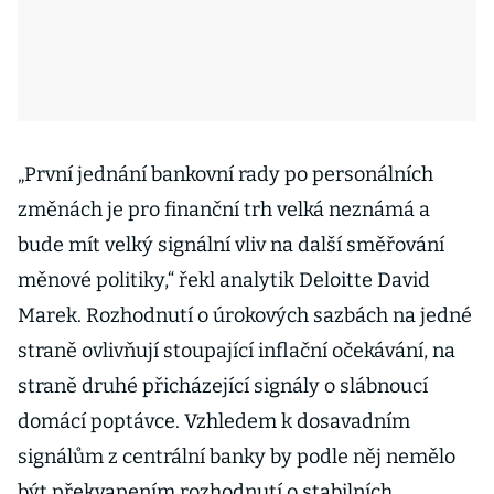
„První jednání bankovní rady po personálních
změnách je pro finanční trh velká neznámá a
bude mít velký signální vliv na další směřování
měnové politiky,“ řekl analytik Deloitte David
Marek. Rozhodnutí o úrokových sazbách na jedné
straně ovlivňují stoupající inflační očekávání, na
straně druhé přicházející signály o slábnoucí
domácí poptávce. Vzhledem k dosavadním
signálům z centrální banky by podle něj nemělo
být překvapením rozhodnutí o stabilních