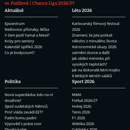
vs. Pudilová
Chance Liga 2026/27
Aktuálně
Léto 2026
Epicentrum
Karlovarský filmový festival
Neštovice: příznaky, léčba
2026
V čem jezdí Yamal a Mesii?
Znamení, že jste potkali
Kvízy pro seniory
někoho z minulého života
Kalendář úplňků 2026
Astronomické úkazy 2026:
Co je bodycount?
zatmění slunce a další
Jak obléci miminko při
vysokých teplotách?
Jak na dokonalé letní mojito
6 lehkých letních salátů
Politika
Sport 2026
Nová superdávka: kdo na ní
MMA
dosáhne?
Fotbal 2026/27
Sjezd sudetských Němců
Hokej 2026
Proč vláda zavádí EET?
Tenis 2026
Padni komu padni
F1 2026
Výpověď z práce vzor
Atletika 2026
Divoký kačer
Cyklistika 2026