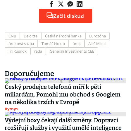
Začít diskuzi
ČNB
Deloitte
Česká národní banka
Eurozóna
úroková sazba
Tomáš Holub
úrok
Aleš Michl
Jiří Rusnok
rada
Generali Investments CEE
Doporučujeme
Český prodejce telefonů míří k pěti
miliardám. Pomohl mu obchod s Googlem
na několika trzích v Evropě
Byznys
Výdejní boxy čekají další změny. Dopravci
rozšiřují služby i využití umělé inteligence