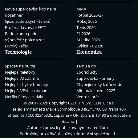
Nová superdávka: kdo na ní
MMA
dosáhne?
Fotbal 2026/27
Sjezd sudetských Němců
Hokej 2026
Proč vláda zavádí EET?
Tenis 2026
Padni komu padni
F1 2026
Výpověď z práce vzor
Atletika 2026
Divoký kačer
Cyklistika 2026
Technologie
Ekonomika
SpaceX na burze
Temu a clo
Nejlepší telefony
Spořicí účty
Nejlepší AI zdarma
Superdávka – změny
Nejlepší chytré hodinky
Chybějící roky k důchodu
Nejlepší VPN – srovnání
Minimální mzda 2027
Netflix filmy a seriály
Vedro v práci
© 2001 - 2026 Copyright
CZECH NEWS CENTER a.s.
se sídlem náměstí Marie Schmolkové 3493/1, 100 00 Praha 10 -
Strašnice, IČO: 02346826, zapsána v OR, sp.zn. B 19490 a dodavatelé
obsahu
Autorská práva k publikovaným materiálům
Podmínky pro užívání služby informační společnosti