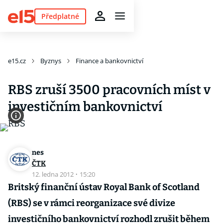
Předplatné
e15.cz
Byznys
Finance a bankovnictví
RBS zruší 3500 pracovních míst v
investičním bankovnictví
nes
ČTK
12. ledna 2012
·
15:20
Britský finanční ústav Royal Bank of Scotland
(RBS) se v rámci reorganizace své divize
investičního bankovnictví rozhodl zrušit během