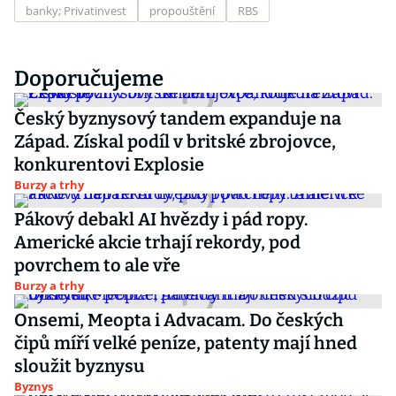
banky; Privatinvest
propouštění
RBS
Doporučujeme
Český byznysový tandem expanduje na
Západ. Získal podíl v britské zbrojovce,
konkurentovi Explosie
Burzy a trhy
Pákový debakl AI hvězdy i pád ropy.
Americké akcie trhají rekordy, pod
povrchem to ale vře
Burzy a trhy
Onsemi, Meopta i Advacam. Do českých
čipů míří velké peníze, patenty mají hned
sloužit byznysu
Byznys