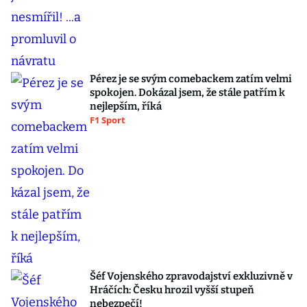
Pérez je se svým comebackem zatím velmi
spokojen. Dokázal jsem, že stále patřím k
nejlepším, říká
F1 Sport
Šéf Vojenského zpravodajství exkluzivně v
Hráčích: Česku hrozil vyšší stupeň
nebezpečí!