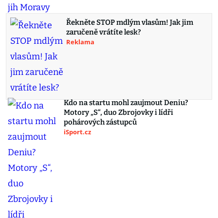
Řekněte STOP mdlým vlasům! Jak jim
zaručeně vrátíte lesk?
Reklama
Kdo na startu mohl zaujmout Deniu?
Motory „S“, duo Zbrojovky i lídři
pohárových zástupců
iSport.cz