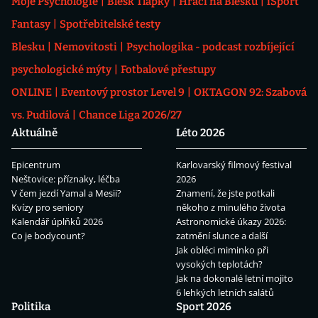
Moje Psychologie
Blesk Tlapky
Hráči na Blesku
iSport
Fantasy
Spotřebitelské testy
Blesku
Nemovitosti
Psychologika - podcast rozbíjející
psychologické mýty
Fotbalové přestupy
ONLINE
Eventový prostor Level 9
OKTAGON 92: Szabová
vs. Pudilová
Chance Liga 2026/27
Aktuálně
Léto 2026
Epicentrum
Karlovarský filmový festival
Neštovice: příznaky, léčba
2026
V čem jezdí Yamal a Mesii?
Znamení, že jste potkali
Kvízy pro seniory
někoho z minulého života
Kalendář úplňků 2026
Astronomické úkazy 2026:
Co je bodycount?
zatmění slunce a další
Jak obléci miminko při
vysokých teplotách?
Jak na dokonalé letní mojito
6 lehkých letních salátů
Politika
Sport 2026