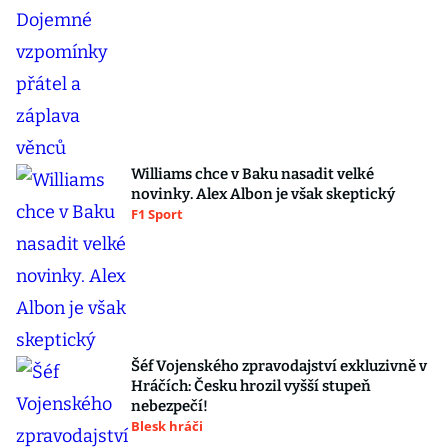
Williams chce v Baku nasadit velké
novinky. Alex Albon je však skeptický
F1 Sport
Šéf Vojenského zpravodajství exkluzivně v
Hráčích: Česku hrozil vyšší stupeň
nebezpečí!
Blesk hráči