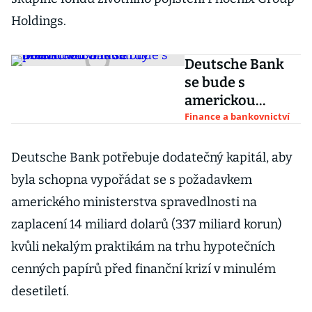
Holdings.
Deutsche Bank
se bude s
americkou
vládou
Finance a bankovnictví
přetahovat o
miliardy dolarů
Deutsche Bank potřebuje dodatečný kapitál, aby
byla schopna vypořádat se s požadavkem
amerického ministerstva spravedlnosti na
zaplacení 14 miliard dolarů (337 miliard korun)
kvůli nekalým praktikám na trhu hypotečních
cenných papírů před finanční krizí v minulém
desetiletí.