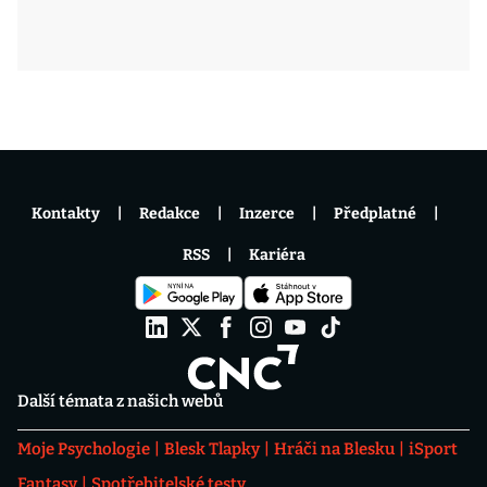
Kontakty
Redakce
Inzerce
Předplatné
RSS
Kariéra
Další témata z našich webů
Moje Psychologie
Blesk Tlapky
Hráči na Blesku
iSport
Fantasy
Spotřebitelské testy