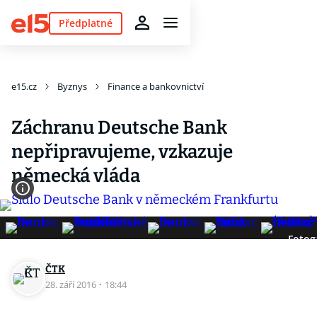
Předplatné
e15.cz
Byznys
Finance a bankovnictví
Záchranu Deutsche Bank
nepřipravujeme, vzkazuje
německá vláda
Fotog
ČTK
28. září 2016
·
18:44