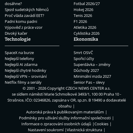
dosáhne?
Fotbal 2026/27
Sjezd sudetských Němců
Hokej 2026
Proč vláda zavádí EET?
Tenis 2026
Padni komu padni
F1 2026
Výpověď z práce vzor
Atletika 2026
Divoký kačer
Cyklistika 2026
Technologie
Ekonomika
SpaceX na burze
Smrt OSVČ
Nejlepší telefony
Spořicí účty
Nejlepší AI zdarma
Superdávka – změny
Nejlepší chytré hodinky
Důchody 2027
Nejlepší VPN – srovnání
Minimální mzda 2027
Netflix filmy a seriály
Senior Pas – slevy
© 2001 - 2026 Copyright
CZECH NEWS CENTER a.s.
se sídlem náměstí Marie Schmolkové 3493/1, 100 00 Praha 10 -
Strašnice, IČO: 02346826, zapsána v OR, sp.zn. B 19490 a dodavatelé
obsahu
Autorská práva k publikovaným materiálům
Podmínky pro užívání služby informační společnosti
Informace o zpracování osobních údajů
Cookies
Nastavení soukromí
Vlastnická struktura