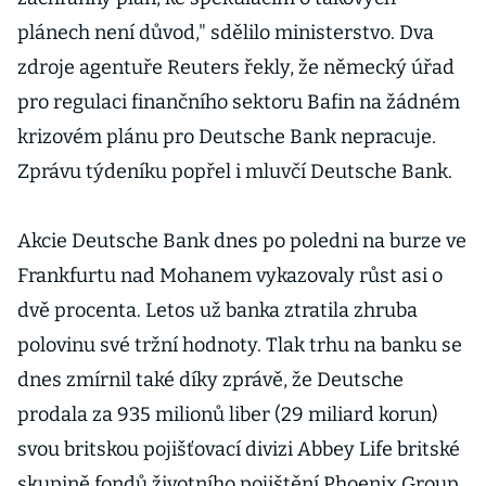
plánech není důvod," sdělilo ministerstvo. Dva
zdroje agentuře Reuters řekly, že německý úřad
pro regulaci finančního sektoru Bafin na žádném
krizovém plánu pro Deutsche Bank nepracuje.
Zprávu týdeníku popřel i mluvčí Deutsche Bank.
Akcie Deutsche Bank dnes po poledni na burze ve
Frankfurtu nad Mohanem vykazovaly růst asi o
dvě procenta. Letos už banka ztratila zhruba
polovinu své tržní hodnoty. Tlak trhu na banku se
dnes zmírnil také díky zprávě, že Deutsche
prodala za 935 milionů liber (29 miliard korun)
svou britskou pojišťovací divizi Abbey Life britské
skupině fondů životního pojištění Phoenix Group