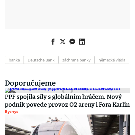
banka
Deutsche Bank
záchrana banky
německá vláda
Doporučujeme
PPF spojila síly s globálním hráčem. Nový
podnik povede provoz O2 areny i Fora Karlín
Byznys