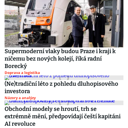
Supermoderní vlaky budou Praze i kraji k
ničemu bez nových kolejí, říká radní
Borecký
Doprava a logistika
(Ne)tradiční léto z pohledu dluhopisového
investora
Názory a analýzy
Obchodní modely se hroutí, trh se
extrémně mění, předpovídají čeští kapitáni
AI revoluce