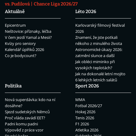
vs. Pudilová
Chance Liga 2026/27
Aktuálně
Léto 2026
Epicentrum
Karlovarský filmový festival
Neštovice: příznaky, léčba
2026
V čem jezdí Yamal a Mesii?
Znamení, že jste potkali
Kvízy pro seniory
někoho z minulého života
Kalendář úplňků 2026
Astronomické úkazy 2026:
Co je bodycount?
zatmění slunce a další
Jak obléci miminko při
vysokých teplotách?
Jak na dokonalé letní mojito
6 lehkých letních salátů
Politika
Sport 2026
Nová superdávka: kdo na ní
MMA
dosáhne?
Fotbal 2026/27
Sjezd sudetských Němců
Hokej 2026
Proč vláda zavádí EET?
Tenis 2026
Padni komu padni
F1 2026
Výpověď z práce vzor
Atletika 2026