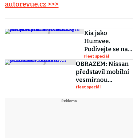
autorevue.cz >>>
Kia jako
Humvee.
Podívejte se na
armádní vozidlo
Fleet speciál
OBRAZEM: Nissan
od jihokorejské
představil mobilní
automobilky
vesmírnou
observatoř
Fleet speciál