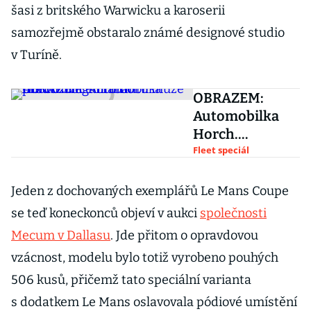
šasi z britského Warwicku a karoserii
samozřejmě obstaralo známé designové studio
v Turíně.
OBRAZEM:
Automobilka
Horch.
Elegantního
Fleet speciál
předchůdce
Trabantu může
Jeden z dochovaných exemplářů Le Mans Coupe
Audi oživit
se teď koneckonců objeví v aukci
společnosti
Mecum v Dallasu
. Jde přitom o opravdovou
vzácnost, modelu bylo totiž vyrobeno pouhých
506 kusů, přičemž tato speciální varianta
s dodatkem Le Mans oslavovala pódiové umístění