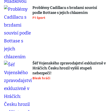
Problémy Cadillacu s brzdami souvisí
podle Bottase s jejich chlazením
F1 Sport
Šéf Vojenského zpravodajství exkluzivně v
Hráčích: Česku hrozil vyšší stupeň
nebezpečí!
Blesk hráči