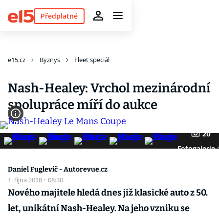
Předplatné
e15.cz
Byznys
Fleet speciál
Nash-Healey: Vrchol mezinárodní
spolupráce míří do aukce
20
Fotogalerie
Daniel Fuglevič - Autorevue.cz
1. října 2018
·
08:30
Nového majitele hledá dnes již klasické auto z 50.
let, unikátní Nash-Healey. Na jeho vzniku se