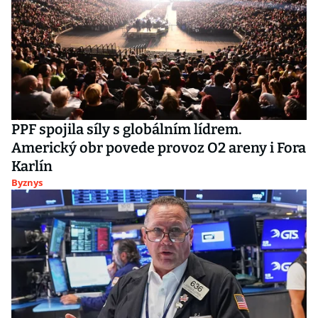
PPF spojila síly s globálním lídrem.
Americký obr povede provoz O2 areny i Fora
Karlín
Byznys