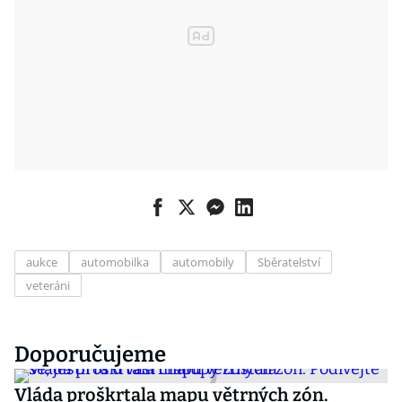
aukce
automobilka
automobily
Sběratelství
veteráni
Doporučujeme
Vláda proškrtala mapu větrných zón.