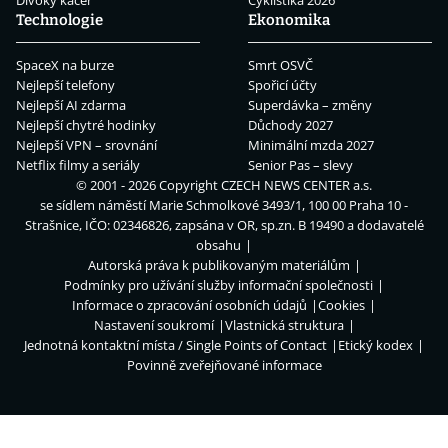
Divoký kačer
Cyklistika 2026
Technologie
Ekonomika
SpaceX na burze
Smrt OSVČ
Nejlepší telefony
Spořicí účty
Nejlepší AI zdarma
Superdávka – změny
Nejlepší chytré hodinky
Důchody 2027
Nejlepší VPN – srovnání
Minimální mzda 2027
Netflix filmy a seriály
Senior Pas – slevy
© 2001 - 2026 Copyright
CZECH NEWS CENTER a.s.
se sídlem náměstí Marie Schmolkové 3493/1, 100 00 Praha 10 -
Strašnice, IČO: 02346826, zapsána v OR, sp.zn. B 19490 a dodavatelé
obsahu
Autorská práva k publikovaným materiálům
Podmínky pro užívání služby informační společnosti
Informace o zpracování osobních údajů
Cookies
Nastavení soukromí
Vlastnická struktura
Jednotná kontaktní místa / Single Points of Contact
Etický kodex
Povinně zveřejňované informace