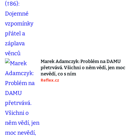
Marek Adamczyk: Problém na DAMU
přetrvává. Všichni o něm vědí, jen moc
nevědí, co s ním
Reflex.cz