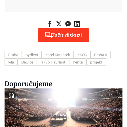
Začít diskuzi
Praha
bydlení
Karel Komárek
KKCG
Praha 6
vila
Dejvice
Jakub Havrlant
Penta
projekt
Doporučujeme