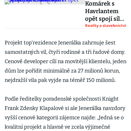
Komárek s
Havrlantem
opět spojí síly.
Hodlají stavět
Reality a stavebnictví
rezidenční,
komerční i
Projekt top'rezidence Jenerálka zahrnuje šest
průmyslové
samostatných vil, čtyři rodinné a tři řadové domy.
budovy
Cenově developer cílí na movitější klientelu, jeden
dům lze pořídit minimálně za 27 milionů korun,
nejdražší vila pak vyjde na téměř 150 milionů.
Podle ředitelky poradenské společnosti Knight
Frank Zdenky Klapalové si ale Jenerálka navzdory
vyšší cenové kategorii zájemce najde: „Jedná se o
kvalitní projekt a hlavně ve zcela výjimečné