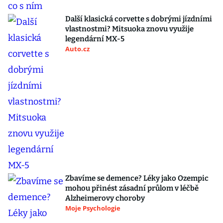
Další klasická corvette s dobrými jízdními
vlastnostmi? Mitsuoka znovu využije
legendární MX-5
Auto.cz
Zbavíme se demence? Léky jako Ozempic
mohou přinést zásadní průlom v léčbě
Alzheimerovy choroby
Moje Psychologie