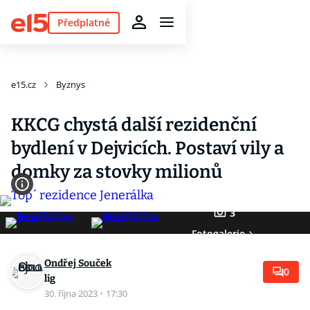
Předplatné
e15.cz
Byznys
KKCG chystá další rezidenční
bydlení v Dejvicích. Postaví vily a
domky za stovky milionů
3
Fotogalerie
Ondřej Souček
0
lig
30. října 2023
·
17:30