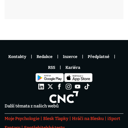
Kontakty
Redakce
Inzerce
Předplatné
RSS
Kariéra
Další témata z našich webů
Moje Psychologie
Blesk Tlapky
Hráči na Blesku
iSport
Fantasy
Spotřebitelské testy