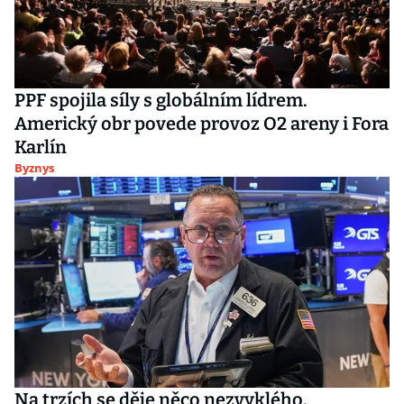
PPF spojila síly s globálním lídrem.
Americký obr povede provoz O2 areny i Fora
Karlín
Byznys
Na trzích se děje něco nezvyklého.