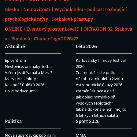
Blesku
Nemovitosti
Psychologika - podcast rozbíjející
psychologické mýty
Fotbalové přestupy
ONLINE
Eventový prostor Level 9
OKTAGON 92: Szabová
vs. Pudilová
Chance Liga 2026/27
Aktuálně
Léto 2026
Epicentrum
Karlovarský filmový festival
Neštovice: příznaky, léčba
2026
V čem jezdí Yamal a Mesii?
Znamení, že jste potkali
Kvízy pro seniory
někoho z minulého života
Kalendář úplňků 2026
Astronomické úkazy 2026:
Co je bodycount?
zatmění slunce a další
Jak obléci miminko při
vysokých teplotách?
Jak na dokonalé letní mojito
6 lehkých letních salátů
Politika
Sport 2026
Nová superdávka: kdo na ní
MMA