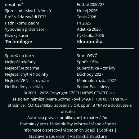
dosáhne?
Fotbal 2026/27
Sjezd sudetských Němců
Hokej 2026
Proč vláda zavádí EET?
Tenis 2026
Padni komu padni
F1 2026
Výpověď z práce vzor
Atletika 2026
Divoký kačer
Cyklistika 2026
Technologie
Ekonomika
SpaceX na burze
Smrt OSVČ
Nejlepší telefony
Spořicí účty
Nejlepší AI zdarma
Superdávka – změny
Nejlepší chytré hodinky
Důchody 2027
Nejlepší VPN – srovnání
Minimální mzda 2027
Netflix filmy a seriály
Senior Pas – slevy
© 2001 - 2026 Copyright
CZECH NEWS CENTER a.s.
se sídlem náměstí Marie Schmolkové 3493/1, 100 00 Praha 10 -
Strašnice, IČO: 02346826, zapsána v OR, sp.zn. B 19490 a dodavatelé
obsahu
Autorská práva k publikovaným materiálům
Podmínky pro užívání služby informační společnosti
Informace o zpracování osobních údajů
Cookies
Nastavení soukromí
Vlastnická struktura