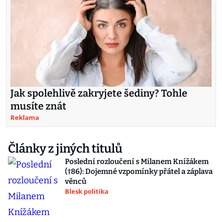
Jak spolehlivě zakryjete šediny? Tohle
musíte znát
Reklama
Články z jiných titulů
Poslední rozloučení s Milanem Knížákem
(†86): Dojemné vzpomínky přátel a záplava
věnců
Blesk politika