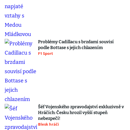
Problémy Cadillacu s brzdami souvisí
podle Bottase s jejich chlazením
F1 Sport
Šéf Vojenského zpravodajství exkluzivně v
Hráčích: Česku hrozil vyšší stupeň
nebezpečí!
Blesk hráči