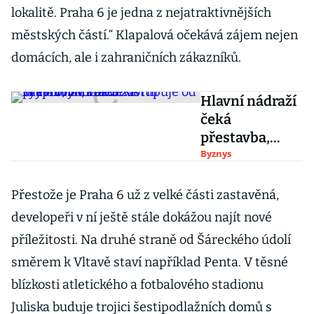
lokalitě. Praha 6 je jedna z nejatraktivnějších
městských částí.“ Klapalová očekává zájem nejen
domácích, ale i zahraničních zákazníků.
Hlavní nádraží
čeká
přestavba,
Taleb zavrhl
Byznys
krypto,
Microsoft
Přestože je Praha 6 už z velké části zastavěná,
ustupuje od
developeři v ní ještě stále dokážou najít nové
výstavby v
příležitosti. Na druhé straně od Šáreckého údolí
Praze
směrem k Vltavě staví například Penta. V těsné
blízkosti atletického a fotbalového stadionu
Juliska buduje trojici šestipodlažních domů s