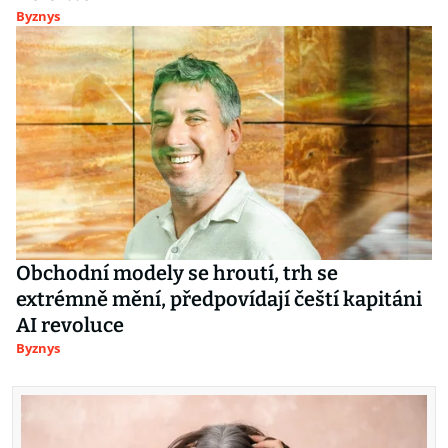
Byznys
Obchodní modely se hroutí, trh se
extrémně mění, předpovídají čeští kapitáni
AI revoluce
Byznys