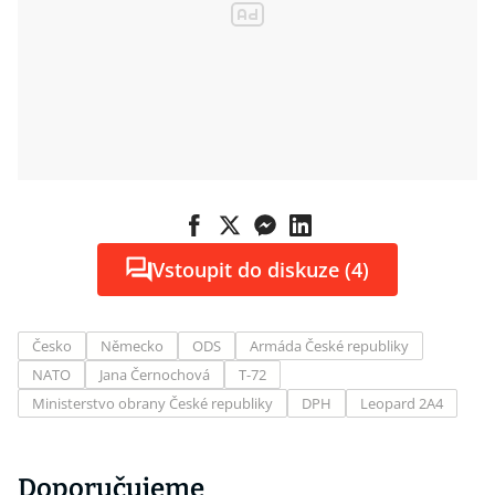
Vstoupit do diskuze (4)
Česko
Německo
ODS
Armáda České republiky
NATO
Jana Černochová
T-72
Ministerstvo obrany České republiky
DPH
Leopard 2A4
Doporučujeme