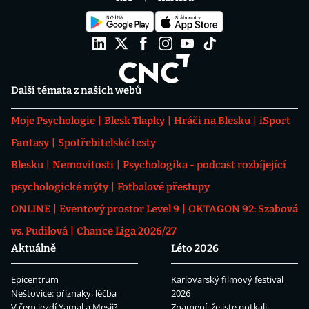
Další témata z našich webů
Moje Psychologie
Blesk Tlapky
Hráči na Blesku
iSport
Fantasy
Spotřebitelské testy
Blesku
Nemovitosti
Psychologika - podcast rozbíjející
psychologické mýty
Fotbalové přestupy
ONLINE
Eventový prostor Level 9
OKTAGON 92: Szabová
vs. Pudilová
Chance Liga 2026/27
Aktuálně
Léto 2026
Epicentrum
Karlovarský filmový festival
Neštovice: příznaky, léčba
2026
V čem jezdí Yamal a Mesii?
Znamení, že jste potkali