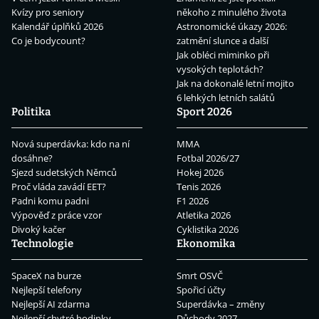
Kvízy pro seniory
někoho z minulého života
Kalendář úplňků 2026
Astronomické úkazy 2026:
Co je bodycount?
zatmění slunce a další
Jak obléci miminko při
vysokých teplotách?
Jak na dokonalé letní mojito
6 lehkých letních salátů
Politika
Sport 2026
Nová superdávka: kdo na ní
MMA
dosáhne?
Fotbal 2026/27
Sjezd sudetských Němců
Hokej 2026
Proč vláda zavádí EET?
Tenis 2026
Padni komu padni
F1 2026
Výpověď z práce vzor
Atletika 2026
Divoký kačer
Cyklistika 2026
Technologie
Ekonomika
SpaceX na burze
Smrt OSVČ
Nejlepší telefony
Spořicí účty
Nejlepší AI zdarma
Superdávka – změny
Nejlepší chytré hodinky
Důchody 2027