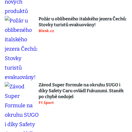
Požár u oblíbeného italského jezera Čechů:
Stovky turistů evakuovány!
Blesk.cz
Závod Super Formule na okruhu SUGO i
díky Safety Caru ovládl Fukuzumi. Staněk
po chybě nedojel
F1 Sport