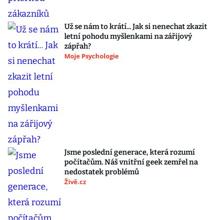
Už se nám to krátí... Jak si nenechat zkazit
letní pohodu myšlenkami na zářijový
zápřah?
Moje Psychologie
Jsme poslední generace, která rozumí
počítačům. Náš vnitřní geek zemřel na
nedostatek problémů
Živě.cz