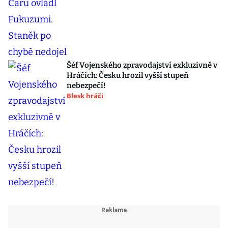
Šéf Vojenského zpravodajství exkluzivně v
Hráčích: Česku hrozil vyšší stupeň
nebezpečí!
Blesk hráči