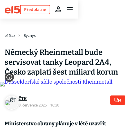
Předplatné
e15.cz
Byznys
Německý Rheinmetall bude
servisovat tanky Leopard 2A4,
Česko zaplatí šest miliard korun
ČTK
4
8. července 2025
·
16:30
Ministerstvo obrany plánuje v létě uzavřít