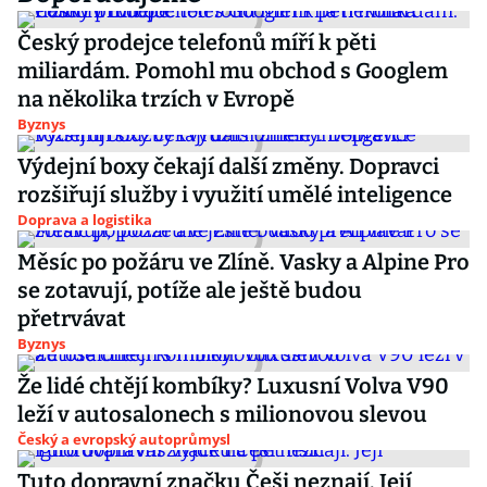
Český prodejce telefonů míří k pěti
miliardám. Pomohl mu obchod s Googlem
na několika trzích v Evropě
Byznys
Výdejní boxy čekají další změny. Dopravci
rozšiřují služby i využití umělé inteligence
Doprava a logistika
Měsíc po požáru ve Zlíně. Vasky a Alpine Pro
se zotavují, potíže ale ještě budou
přetrvávat
Byznys
Že lidé chtějí kombíky? Luxusní Volva V90
leží v autosalonech s milionovou slevou
Český a evropský autoprůmysl
Tuto dopravní značku Češi neznají. Její