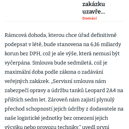
zakázku
uzavře
Černochová
Domácí
krátce před
volbami.
Rámcová dohoda, kterou chce úřad definitivně
Nakoupí nové
podepsat v létě, bude stanovena na 6,16 miliardy
tanky Leopard
korun bez DPH, což je ale výše, která nemusí být
vyčerpána. Smlouva bude sedmiletá, což je
maximální doba podle zákona o zadávání
veřejných zakázek. „Servisní smlouva nám
zabezpečí opravy a údržbu tanků Leopard 2A4 na
příštích sedm let. Zároveň nám zajistí plynulý
přechod schopností jejich údržby z dodavatele na
naše logistické jednotky bez omezení jejich
výcviku nebo provozu techniky,“ uvedl první