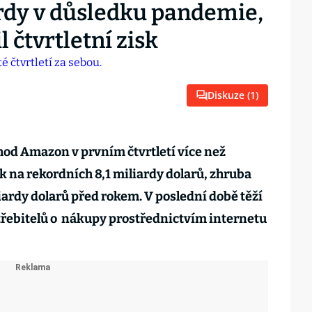
dy v důsledku pandemie,
l čtvrtletní zisk
Diskuze (
1
)
od Amazon v prvním čtvrtletí více než
sk na rekordních 8,1 miliardy dolarů, zhruba
liardy dolarů před rokem. V poslední době těží
třebitelů o nákupy prostřednictvím internetu