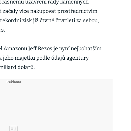
 dočasnému uzavření řady kamenných
 začaly více nakupovat prostřednictvím
kordní zisk již čtvrté čtvrtletí za sebou,
s.
el Amazonu Jeff Bezos je nyní nejbohatším
a jeho majetku podle údajů agentury
iliard dolarů.