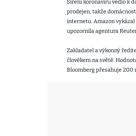
Šíření koronaviru vedlo k
prodejen, takže domácnosti
internetu. Amazon vykázal re
upozornila agentura Reuter
Zakladatel a výkonný ředit
člověkem na světě. Hodnot
Bloomberg přesahuje 200 m