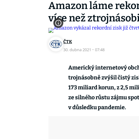
Amazon láme rekor
více než ztrojnásobi
ČTK
30. dubna 2021
·
07:48
Americký internetový obch
trojnásobně zvýšil čistý zi
173 miliard korun, z 2,5 mi
ze silného růstu zájmu spo
v důsledku pandemie.