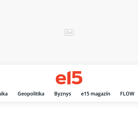
ika
Geopolitika
Byznys
e15 magazín
FLOW