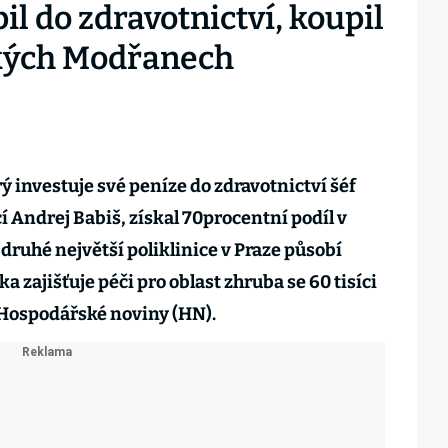
il do zdravotnictví, koupil
ských Modřanech
ý investuje své peníze do zdravotnictví šéf
í Andrej Babiš, získal 70procentní podíl v
 druhé největší poliklinice v Praze působí
ka zajišťuje péči pro oblast zhruba se 60 tisíci
 Hospodářské noviny (HN).