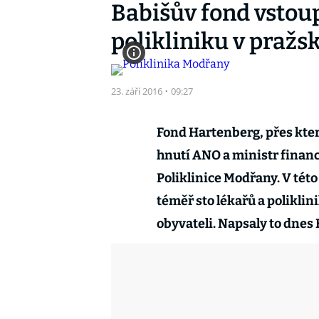
Babišův fond vstoup
polikliniku v praž
23. září 2016
·
09:27
Fond Hartenberg, přes kter
hnutí ANO a ministr financ
Poliklinice Modřany. V této
téměř sto lékařů a poliklini
obyvateli. Napsaly to dnes