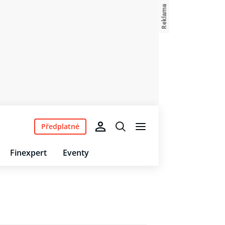
Předplatné
Finexpert
Eventy