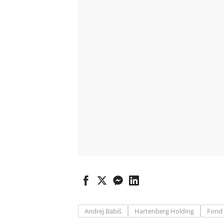
Andrej Babiš
Hartenberg Holding
Fond 