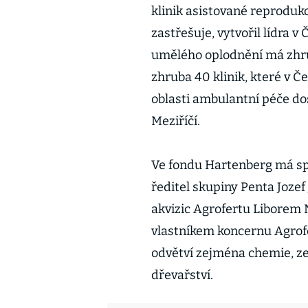
klinik asistované reprodukc
zastřešuje, vytvořil lídra 
umělého oplodnění má zhrub
zhruba 40 klinik, které v Če
oblasti ambulantní péče do
Meziříčí.
Ve fondu Hartenberg má spo
ředitel skupiny Penta Jozef
akvizic Agrofertu Liborem
vlastníkem koncernu Agrofe
odvětví zejména chemie, zem
dřevařství.