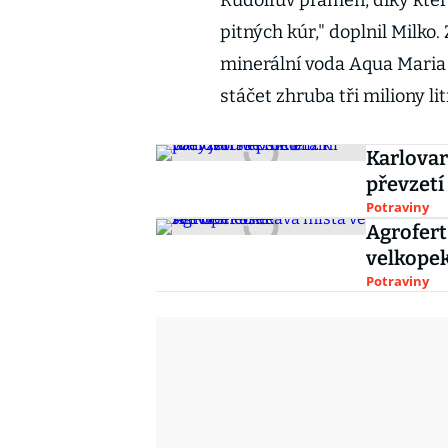
Rudolfův pramen, díky kte
pitných kúr," doplnil Milko.
minerální voda Aqua Maria
stáčet zhruba tři miliony li
Karlovar
převzetí
Potraviny
Agrofert
velkope
Potraviny