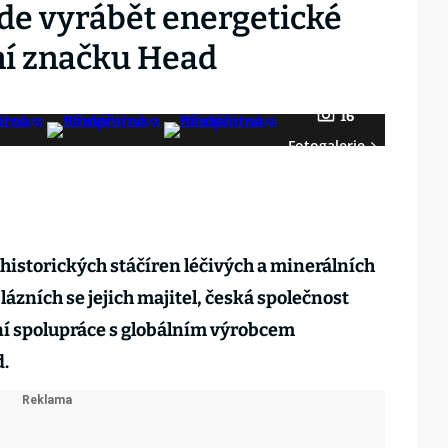
ude vyrábět energetické
ní značku Head
16
Fotogalerie
historických stáčíren léčivých a minerálních
lázních se jejich majitel, česká společnost
í spolupráce s globálním výrobcem
.