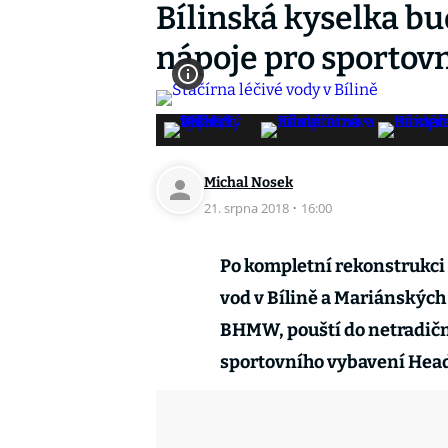
Bílinská kyselka b
nápoje pro sportov
Michal Nosek
21. srpna 2018
·
16:00
Po kompletní rekonstrukci 
vod v Bílině a Mariánských 
BHMW, pouští do netradičn
sportovního vybavení Head