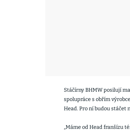
Stáčírny BHMW posilují mar
spolupráce s obřím výrobc
Head. Pro ní budou stáčet 
„Máme od Head franšízu tém