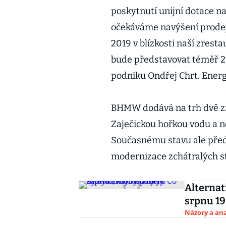
poskytnutí unijní dotace na
očekáváme navýšení prodej
2019 v blízkosti naší zresta
bude představovat téměř 2
podniku Ondřej Chrt. Ener
BHMW dodává na trh dvě zn
Zaječickou hořkou vodu a 
Současnému stavu ale předc
modernizace zchátralých st
Alternat
srpnu 19
Názory a ana