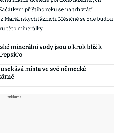
rému máme ucelené portfolio lázeňských
 Začátkem příštího roku se na trh vrátí
 z Mariánských lázních. Měsíčně se zde budou
trů této minerálky.
ské minerální vody jsou o krok blíž k
 PepsiCo
 osekává místa ve své německé
kárně