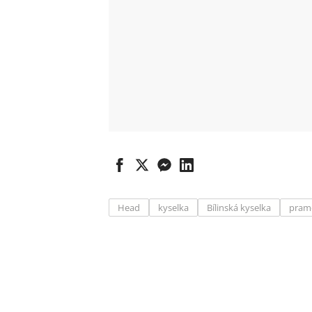
Head
kyselka
Bílinská kyselka
pram