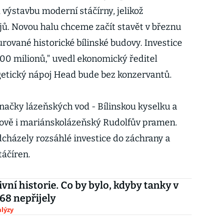
 výstavbu moderní stáčírny, jelikož
ů. Novou halu chceme začít stavět v březnu
urované historické bílinské budovy. Investice
00 milionů," uvedl ekonomický ředitel
getický nápoj Head bude bez konzervantů.
ačky lázeňských vod - Bílinskou kyselku a
nově i mariánskolázeňský Rudolfův pramen.
házely rozsáhlé investice do záchrany a
áčíren.
ivní historie. Co by bylo, kdyby tanky v
68 nepřijely
lýzy