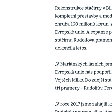
Rekonstrukce stáčírny v Bíli
kompletní přestavby a mode
zhruba 160 milionů korun, 
Evropské unie. A expanze 
stáčírnu Rudolfova pramene
dokončila letos.
„V Mariánských lázních jsm
Evropská unie nás podpořila
Vojtěch Milko. Do zdejší stá
tři prameny - Rudolfův, Fe
„V roce 2017 jsme zahájili