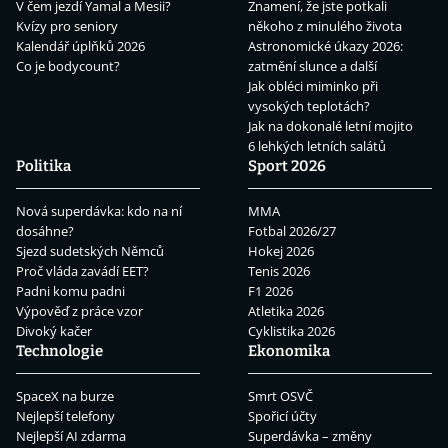
V čem jezdí Yamal a Mesii?
Znamení, že jste potkali
Kvízy pro seniory
někoho z minulého života
Kalendář úplňků 2026
Astronomické úkazy 2026:
Co je bodycount?
zatmění slunce a další
Jak obléci miminko při
vysokých teplotách?
Jak na dokonalé letní mojito
6 lehkých letních salátů
Politika
Sport 2026
Nová superdávka: kdo na ní
MMA
dosáhne?
Fotbal 2026/27
Sjezd sudetských Němců
Hokej 2026
Proč vláda zavádí EET?
Tenis 2026
Padni komu padni
F1 2026
Výpověď z práce vzor
Atletika 2026
Divoký kačer
Cyklistika 2026
Technologie
Ekonomika
SpaceX na burze
Smrt OSVČ
Nejlepší telefony
Spořicí účty
Nejlepší AI zdarma
Superdávka – změny