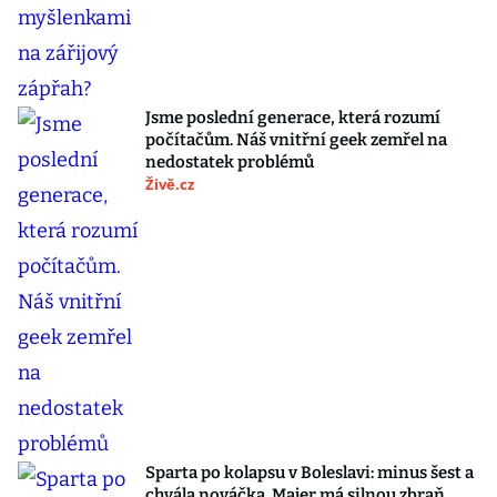
Jsme poslední generace, která rozumí
počítačům. Náš vnitřní geek zemřel na
nedostatek problémů
Živě.cz
Sparta po kolapsu v Boleslavi: minus šest a
chvála nováčka. Majer má silnou zbraň