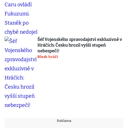
Šéf Vojenského zpravodajství exkluzivně v
Hráčích: Česku hrozil vyšší stupeň
nebezpečí!
Blesk hráči