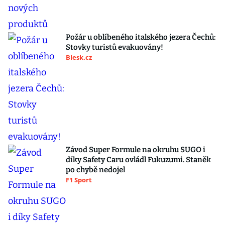
Požár u oblíbeného italského jezera Čechů:
Stovky turistů evakuovány!
Blesk.cz
Závod Super Formule na okruhu SUGO i
díky Safety Caru ovládl Fukuzumi. Staněk
po chybě nedojel
F1 Sport