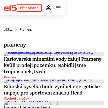
Předplatné
e15.cz
Prameny
prameny
Karlovarské minerální vody žalují Prameny
kvůli prodeji pozemků. Nabídli jsme
trojnásobek, tvrdí
Domácí
Bílinská kyselka bude vyrábět energetické
nápoje pro sportovní značku Head
Obchod a služby
Ischia: Léčivý ostrov