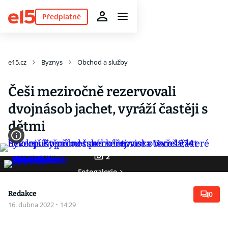
Předplatné
e15.cz
Byznys
Obchod a služby
Češi meziročně rezervovali
dvojnásob jachet, vyráží častěji s
dětmi
2
Fotogalerie
Redakce
0
16. dubna 2022
·
14:29