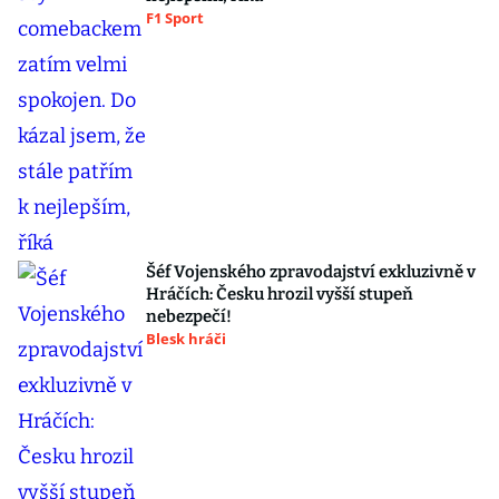
F1 Sport
Šéf Vojenského zpravodajství exkluzivně v
Hráčích: Česku hrozil vyšší stupeň
nebezpečí!
Blesk hráči