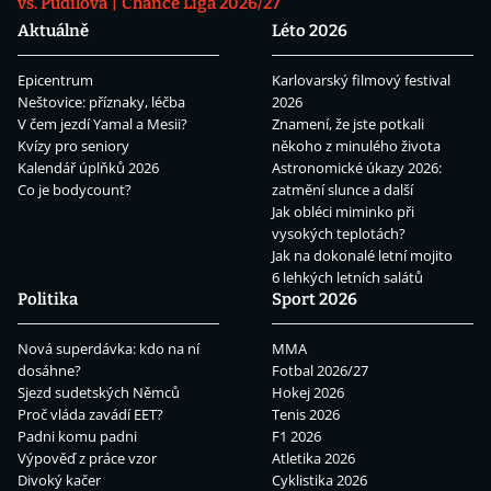
vs. Pudilová
Chance Liga 2026/27
Aktuálně
Léto 2026
Epicentrum
Karlovarský filmový festival
Neštovice: příznaky, léčba
2026
V čem jezdí Yamal a Mesii?
Znamení, že jste potkali
Kvízy pro seniory
někoho z minulého života
Kalendář úplňků 2026
Astronomické úkazy 2026:
Co je bodycount?
zatmění slunce a další
Jak obléci miminko při
vysokých teplotách?
Jak na dokonalé letní mojito
6 lehkých letních salátů
Politika
Sport 2026
Nová superdávka: kdo na ní
MMA
dosáhne?
Fotbal 2026/27
Sjezd sudetských Němců
Hokej 2026
Proč vláda zavádí EET?
Tenis 2026
Padni komu padni
F1 2026
Výpověď z práce vzor
Atletika 2026
Divoký kačer
Cyklistika 2026