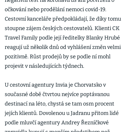
negativní test na koronavirus ani potvrzení o
očkování nebo prodělání nemoci covid-19.
Cestovní kanceláře předpokládají, že díky tomu
stoupne zájem českých cestovatelů. Klienti CK
Travel Family podle její ředitelky Blanky Hrubé
reagují už několik dnů od vyhlášení změn velmi
pozitivně. Růst prodejů by se podle ní mohl
projevit v následujících týdnech.
U cestovní agentury Invia je Chorvatsko v
současné době čtvrtou nejvíce poptávanou
destinací na léto, chystá se tam osm procent
jejích klientů. Dovolenou u Jadranu přitom lidé
podle mluvčí agentury Andrey Řezníčkové