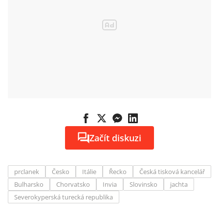
Začít diskuzi
prclanek
Česko
Itálie
Řecko
Česká tisková kancelář
Bulharsko
Chorvatsko
Invia
Slovinsko
jachta
Severokyperská turecká republika